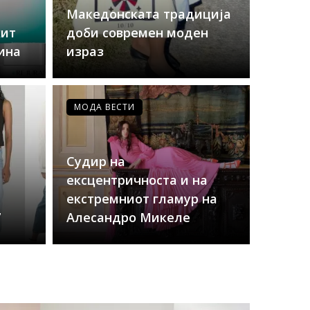
Македонската традиција
хит
доби современ моден
ина
израз
МОДА ВЕСТИ
Судир на
ексцентричноста и на
екстремниот гламур на
7
Алесандро Микеле