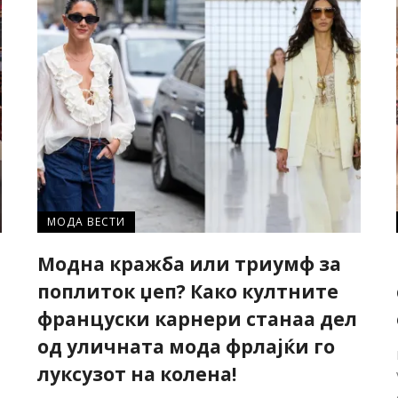
МОДА ВЕСТИ
Модна кражба или триумф за
поплиток џеп? Како култните
француски карнери станаа дел
од уличната мода фрлајќи го
луксузот на колена!