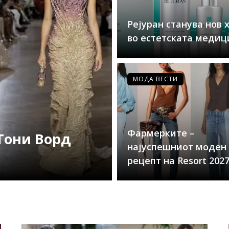
Рејуран станува нов 
во естетската медиц
МОДА ВЕСТИ
Фармерките –
Тони Ворд
најуспешниот моден
рецепт на Resort 202