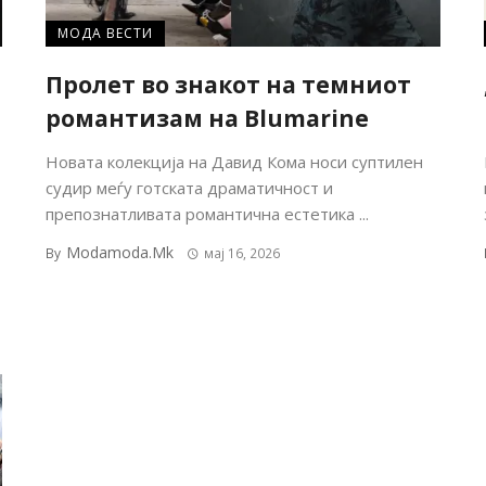
МОДА ВЕСТИ
Пролет во знакот на темниот
романтизам на Blumarine
Новата колекција на Давид Кома носи суптилен
судир меѓу готската драматичност и
препознатливата романтична естетика ...
Modamoda.mk
By
мај 16, 2026