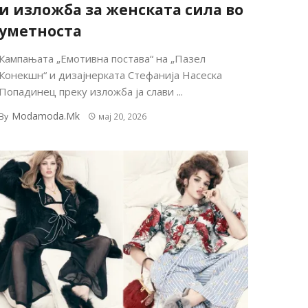
и изложба за женската сила во
уметноста
Кампањата „Емотивна постава“ на „Пазел
Конекшн“ и дизајнерката Стефанија Насеска
Попадинец преку изложба ја слави ...
Modamoda.mk
By
мај 20, 2026