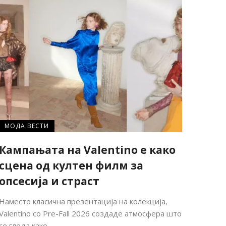
МОДА ВЕСТИ
Кампањата на Valentino е како
сцена од култен филм за
опсесија и страст
Наместо класична презентација на колекција,
Valentino со Pre-Fall 2026 создаде атмосфера што
се гледа како ...