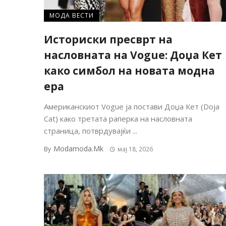
МОДА ВЕСТИ
Историски пресврт на
насловната на Vogue: Доџа Кет
како симбол на новата модна
ера
Американскиот Vogue ја постави Доџа Кет (Doja
Cat) како третата раперка на насловната
страница, потврдувајќи ...
Modamoda.mk
By
мај 18, 2026