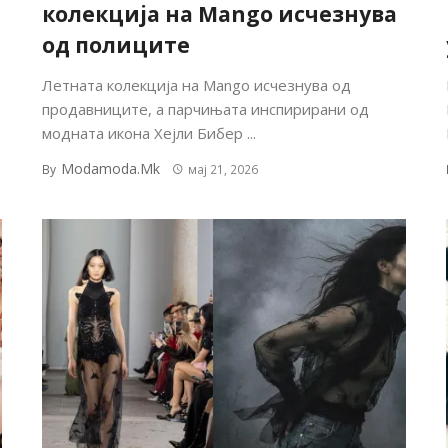
колекција на Mango исчезнува
од полиците
Летната колекција на Mango исчезнува од
продавниците, а парчињата инспирирани од
модната икона Хејли Бибер ...
Modamoda.mk
By
мај 21, 2026