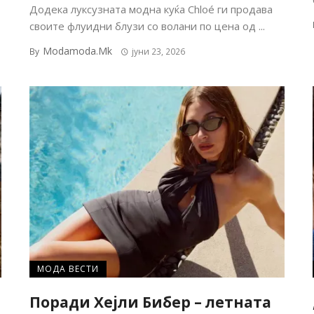
Додека луксузната модна куќа Chloé ги продава
своите флуидни блузи со волани по цена од ...
Modamoda.mk
By
јуни 23, 2026
МОДА ВЕСТИ
Поради Хејли Бибер – летната