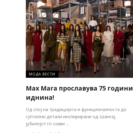
МОДА ВЕСТИ
Max Mara прославува 75 години
иднина!
Од спој на традицијата и функционалноста до
суптилни детали инспирирани од Шангај,
јубилејот го слави ...