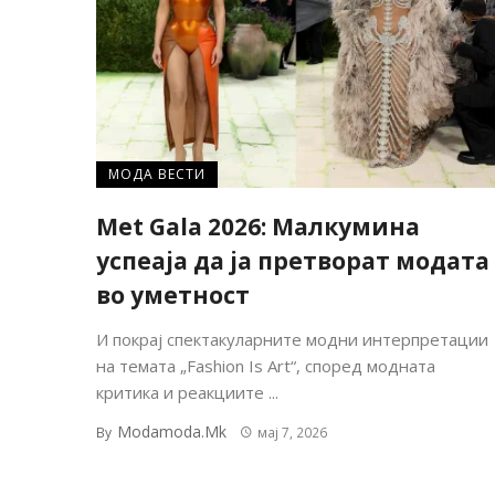
МОДА ВЕСТИ
Met Gala 2026: Малкумина
успеаја да ја претворат модата
во уметност
И покрај спектакуларните модни интерпретации
на темата „Fashion Is Art“, според модната
критика и реакциите ...
Modamoda.mk
By
мај 7, 2026