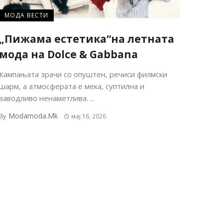
МОДА ВЕСТИ
„Пижама естетика“на летната
мода на Dolce & Gabbana
Кампањата зрачи со опуштен, речиси филмски
шарм, а атмосферата е мека, суптилна и
заводливо ненаметлива. ...
Modamoda.mk
By
мај 16, 2026