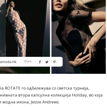
Алшар – модна ревија на Expo
Филигрански обетки
Share
amoda.mk
30
а ROTATE го одбележува со светска турнеја,
ивната втора капсулна колекција Holiday, во која
 модна икона, Jessie Andrews.