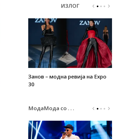
ИЗЛОГ
Занов – модна ревија на Expo
Алшар – м
30
30
МодаМода со . . .