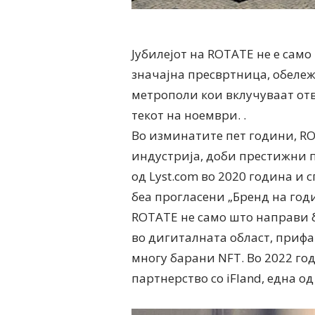
Јубилејот на ROTATE не е само
значајна пресвртница, обележ
метрополи кои вклучуваат от
текот на ноември. .
Во изминатите пет години, RO
индустрија, доби престижни пр
од Lyst.com во 2020 година и 
беа прогласени „Бренд на годин
ROTATE не само што направи б
во дигиталната област, прифаќ
многу барани NFT. Во 2022 го
партнерство со iFland, една о