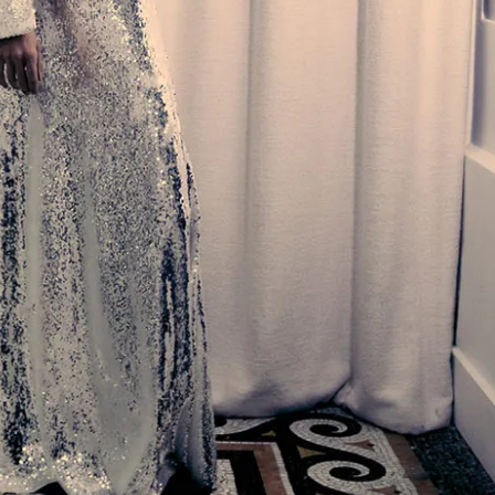
Модни цитати
Модни цитати