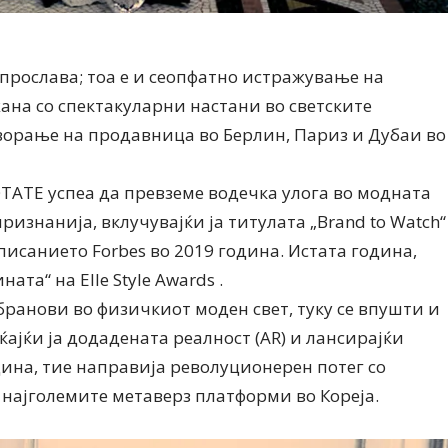
 прослава; тоа е и сеопфатно истражување на
ана со спектакуларни настани во светските
ворање на продавница во Берлин, Париз и Дубаи во
TATE успеа да превземе водечка улога во модната
изнанија, вклучувајќи ја титулата „Brand to Watch“
списанието Forbes во 2019 година. Истата година,
ата“ на Elle Style Awards .
ранови во физичкиот моден свет, туку се впушти и
ајќи ја додадената реалност (AR) и лансирајќи
дина, тие направија револуционерен потег со
д најголемите метаверз платформи во Кореја.