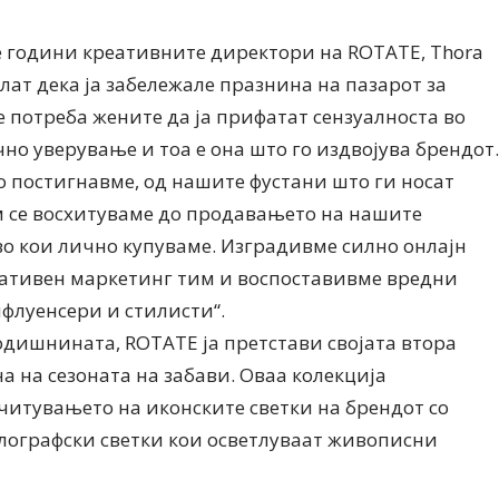
е години креативните директори на ROTATE, Thora
велат дека ја забележале празнина на пазарот за
е потреба жените да ја прифатат сензуалноста во
но уверување и тоа е она што го издвојува брендот.
го постигнавме, од нашите фустани што ги носат
м се восхитуваме до продавањето на нашите
о кои лично купуваме. Изградивме силно онлајн
ативен маркетинг тим и воспоставивме вредни
флуенсери и стилисти“.
годишнината, ROTATE ја претстави својата втора
а на сезоната на забави. Оваа колекција
читувањето на иконските светки на брендот со
лографски светки кои осветлуваат живописни