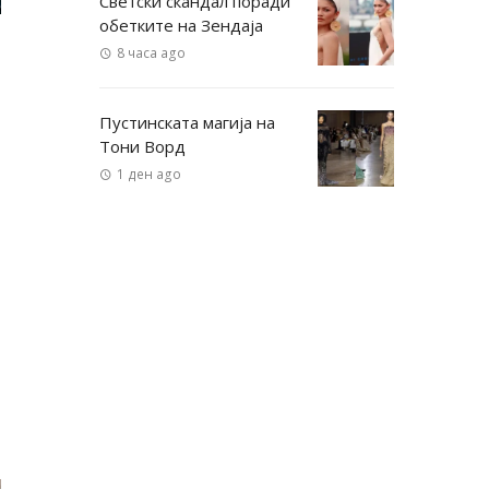
Светски скандал поради
обетките на Зендаја
8 часа ago
Пустинската магија на
Тони Ворд
1 ден ago