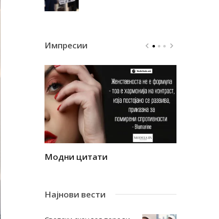
Импресии
Модни цитати
Модни ци
Најнови вести