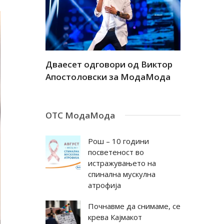
а
Дваесет одговори од Виктор
Дваесет 
андар
Апостоловски за МодаМода
Антовска
ОТС МодаМода
Рош – 10 години
посветеност во
истражувањето на
спинална мускулна
атрофија
Почнавме да снимаме, се
крева Кајмакот