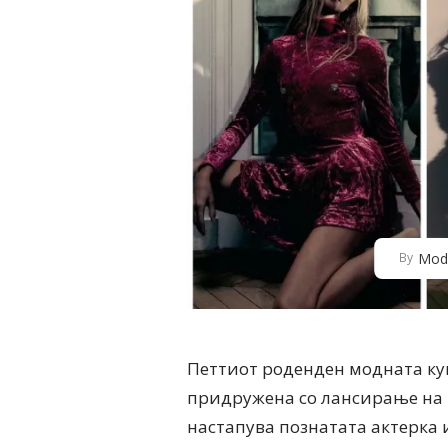
Mod
By
Петтиот роденден модната куќ
придружена со лансирање на н
настапува познатата актерка и