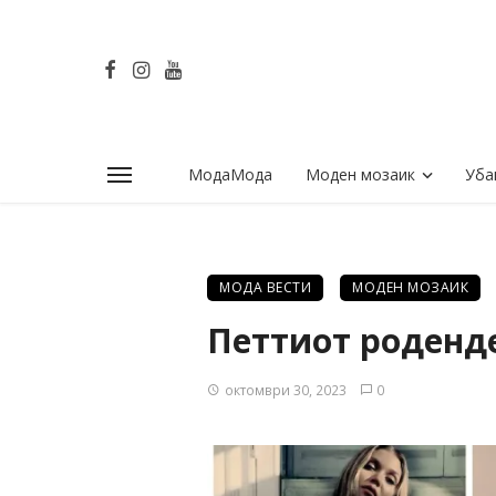
МодаМода
Моден мозаик
Уба
МОДА ВЕСТИ
МОДЕН МОЗАИК
Петтиот роденде
октомври 30, 2023
0