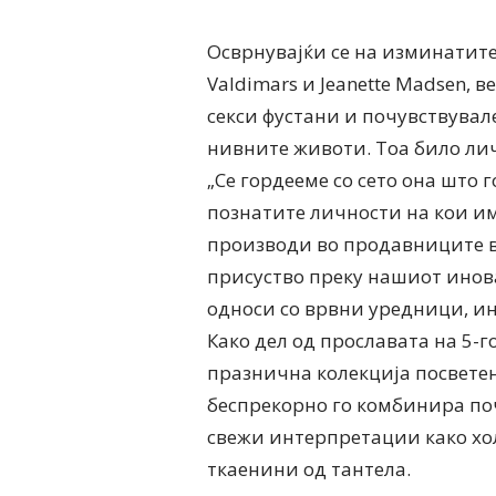
Осврнувајќи се на изминатит
Valdimars и Jeanette Madsen, 
секси фустани и почувствувал
нивните животи. Тоа било лич
„Се гордееме со сето она што 
познатите личности на кои и
производи во продавниците в
присуство преку нашиот инов
односи со врвни уредници, ин
Како дел од прославата на 5-
празнична колекција посветен
беспрекорно го комбинира по
свежи интерпретации како хо
ткаенини од тантела.