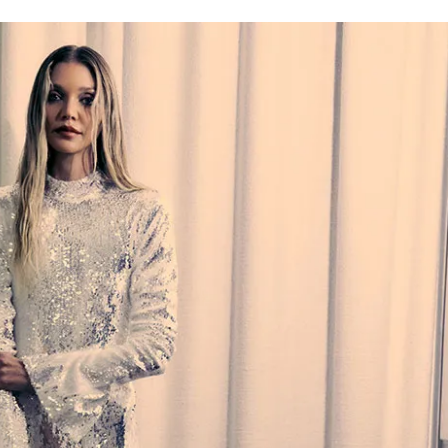
Дваесет одговори од Милена
Дваесет одговори з
Антовска за МодаМода
МодаМода со Алекс
Ристовски Принц