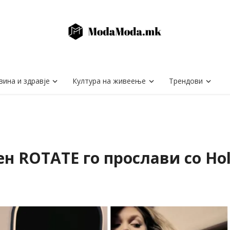
вина и здравје
Култура на живеење
Трендови
н ROTATE го прослави со Hol