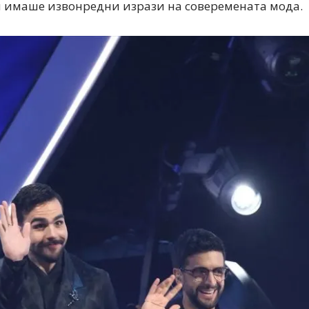
он имаше извонредни изрази на соверемената мода.
Дваесет одговори од Милена
Дваесет одговори з
Антовска за МодаМода
МодаМода со Алекс
Ристовски Принц