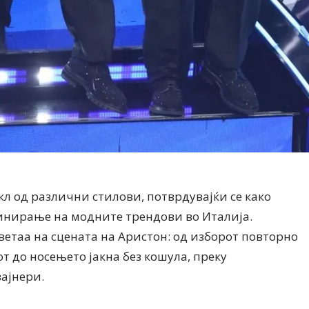
кл од различни стилови, потврдувајќи се како
инирање на модните трендови во Италија.
ветаа на сцената на Аристон: од изборот повторно
т до носењето јакна без кошула, преку
ајнери.