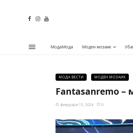
МодаМода
Моден мозаик
Уба
МОДА ВЕСТИ
МОДЕН МОЗАИК
Fantasanremo – 
февруари 13, 2024
0