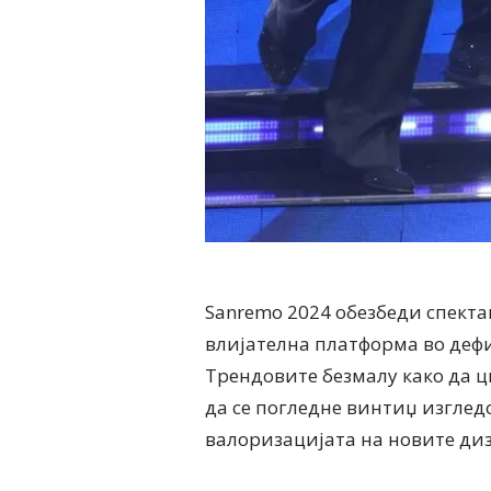
Sanremo 2024 обезбеди спекта
влијателна платформа во деф
Трендовите безмалу како да ц
да се погледне винтиџ изгледо
валоризацијата на новите диз