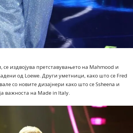
, се издвојува претставувањето на Mahmood и
здадени од Loewe. Други уметници, како што се Fred
але со новите дизајнери како што се Ssheena и
ја важноста на Made in Italy.