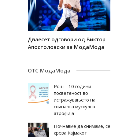
а
Дваесет одговори од Виктор
Дваесет 
андар
Апостоловски за МодаМода
Антовска
ОТС МодаМода
Рош – 10 години
посветеност во
истражувањето на
спинална мускулна
атрофија
Почнавме да снимаме, се
крева Кајмакот