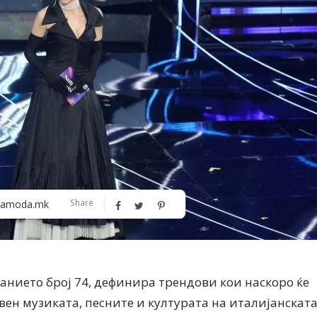
Алшар – модна ревија на Expo
Филигрански обетки
30
Share
amoda.mk
анието број 74, дефинира трендови кои наскоро ќе
вен музиката, песните и културата на италијанскат