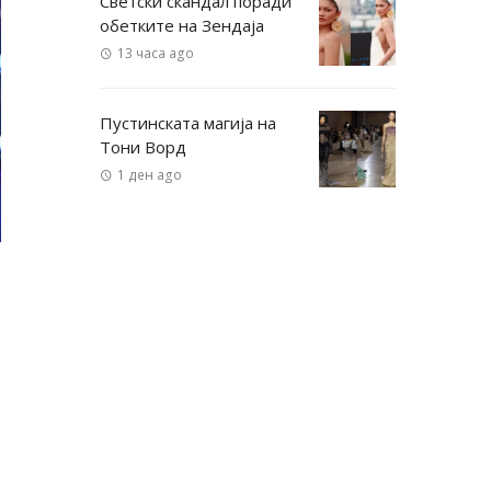
Светски скандал поради
обетките на Зендаја
13 часа ago
Пустинската магија на
Тони Ворд
1 ден ago