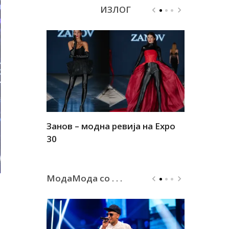
ИЗЛОГ
Занов – модна ревија на Expo
Алшар – м
30
30
МодаМода со . . .
а