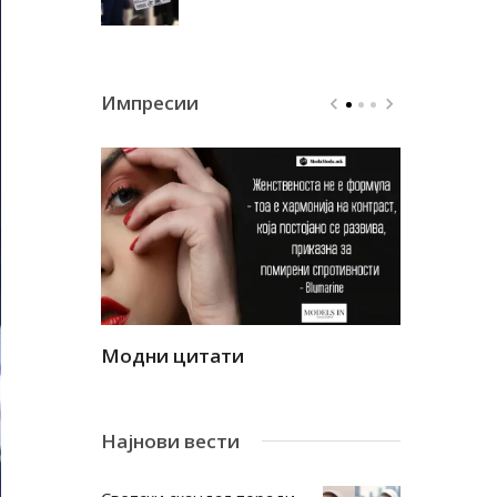
Импресии
Модни цитати
Модни ци
Најнови вести