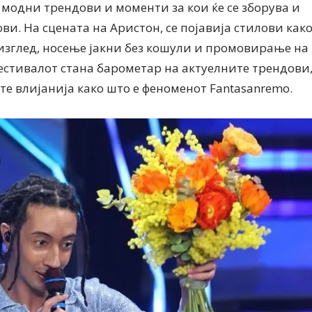
 модни трендови и моменти за кои ќе се зборува и
и. На сцената на Аристон, се појавија стилови как
изглед, носење јакни без кошули и промовирање на
Фестивалот стана барометар на актуелните трендови
те влијанија како што е феноменот Fantasanremo.