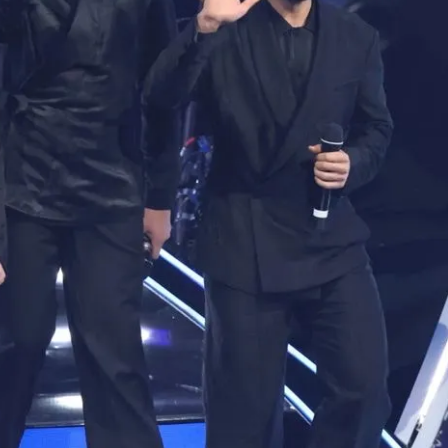
Модни цитати
Модни цитати