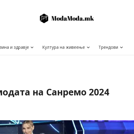
вина и здравје
Култура на живеење
Трендови
модата на Санремо 2024