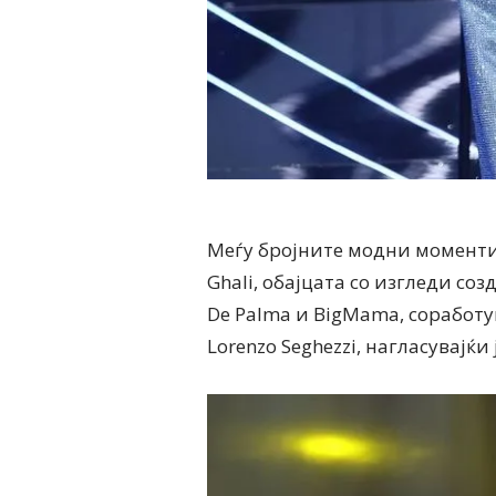
Меѓу бројните модни моменти
Ghali, обајцата со изгледи со
De Palma и BigMama, соработув
Lorenzo Seghezzi, нагласувајќи 