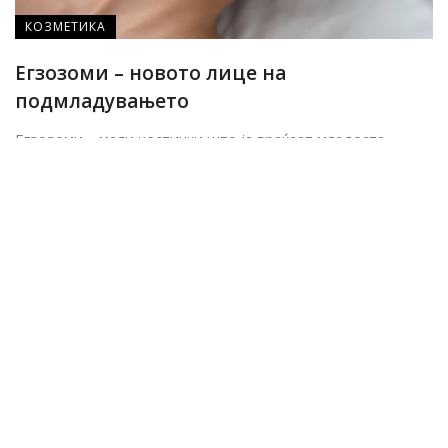
КОЗМЕТИКА
Егзозоми – новото лице на
подмладувањето
Егзозоми – мали честички што ја враќаат младоста. –
Егзозомите, иднината на неинвазивната козметика се ...
Modamoda.mk
By
ноември 6, 2025