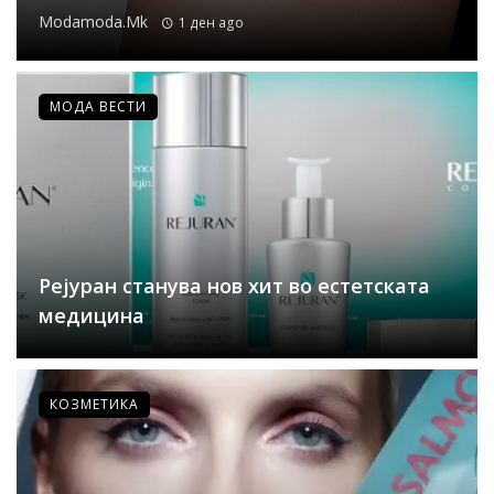
Modamoda.mk
1 ден ago
МОДА ВЕСТИ
Рејуран станува нов хит во естетската
медицина
КОЗМЕТИКА