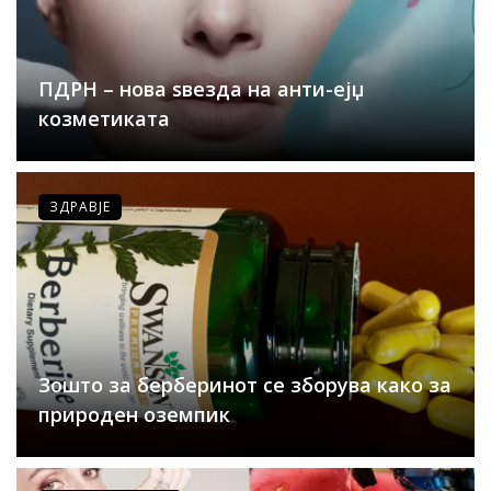
ПДРН – нова ѕвезда на анти-ејџ
козметиката
ЗДРАВЈЕ
Зошто за берберинот се зборува како за
природен оземпик