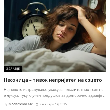
ЗДРАВЈЕ
Несоница – тивок непријател на срцето
Најновото истражување укажува – квалитетниот сон не
е луксуз, туку клучен предуслов за долгорочно здравје ...
Modamoda.mk
By
декември 19, 2025