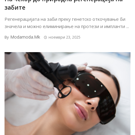
забите
Регенерацијата на заби преку генетско откочување би
значела и можно елиминирање на протези и импланти ...
Modamoda.mk
By
ноември 23, 2025