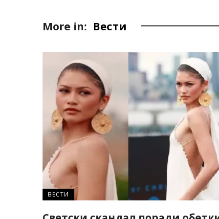
More in:
Вести
ВЕСТИ
Светски скандал поради обетк