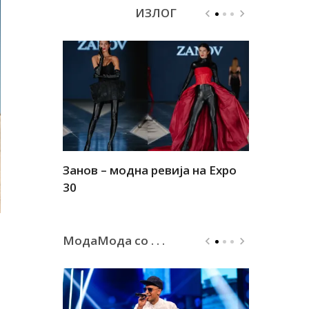
ИЗЛОГ
Занов – модна ревија на Expo
Алшар – м
30
30
МодаМода со . . .
и