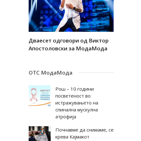
а
Дваесет одговори од Виктор
Дваесет 
андар
Апостоловски за МодаМода
Антовска
ОТС МодаМода
Рош – 10 години
посветеност во
истражувањето на
спинална мускулна
атрофија
Почнавме да снимаме, се
крева Кајмакот