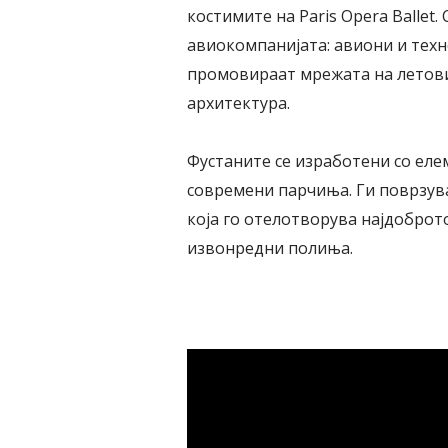
костимите на
Paris Opera Ballet
.
авиокомпанијата: авиони и техн
промовираат мрежата на летови;
архитектура.
Фустаните се изработени со еле
современи парчиња. Ги поврзува
која го отелотворува најдоброто
извонредни полиња.