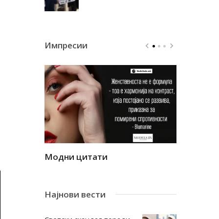
Импресии
Модни цитати
Модни ци
Најнови вести