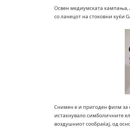
Освен медиумската кампања, A
со ланецот на стоковни куќи Gal
Снимен е и пригоден филм за с
истакнувало симболичните ел
воздушниот сообраќај, од осн