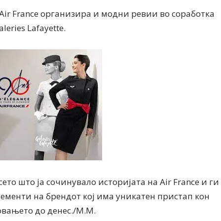
ir France организира и модни ревии во соработка
eries Lafayette.
ето што ја сочинувало историјата на Air France и ги
ементи на брендот кој има уникатен пристап кон
овањето до денес./М.М.