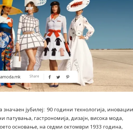
Алшар – модна ревија на Expo
Филигрански обетки
Share
amoda.mk
30
 значаен јубилеј: 90 години технологија, иноваци
ни патувања, гастрономија, дизајн, висока мода,
воето основање, на седми октомври 1933 година,