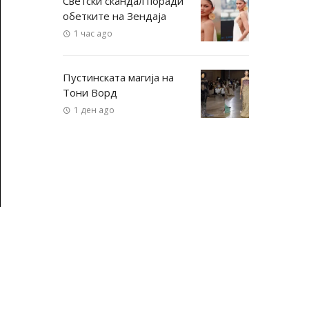
Светски скандал поради
обетките на Зендаја
1 час ago
Пустинската магија на
Тони Ворд
1 ден ago