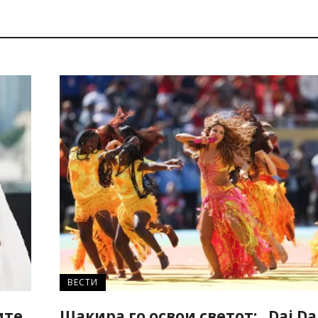
ВЕСТИ
ите
Шакира го освои светот: „Dai Dai