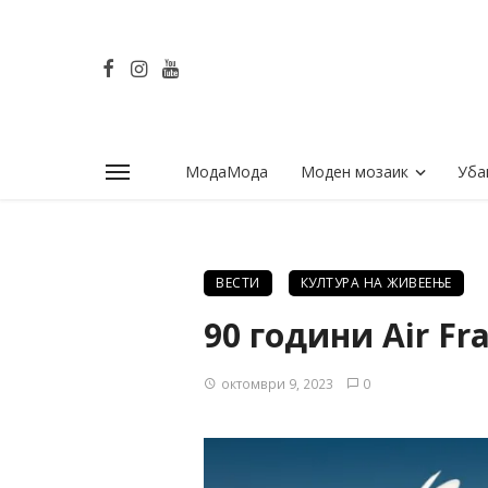
МодаМода
Моден мозаик
Уба
ВЕСТИ
КУЛТУРА НА ЖИВЕЕЊЕ
90 години Air Fr
октомври 9, 2023
0