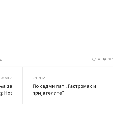
0
39
ја
ДХОДНА
СЛЕДНА
ња за
По седми пат „Гастромак и
g Hot
пријателите“