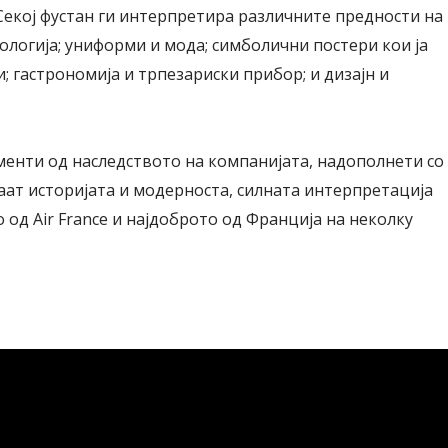
 Секој фустан ги интерпретира различните предности на
ологија; униформи и мода; симболични постери кои ја
 гастрономија и трпезариски прибор; и дизајн и
менти од наследството на компанијата, надополнети со
ат историјата и модерноста, силната интерпретација
 од Air France и најдоброто од Франција на неколку
Модни цитати
Модни цитати