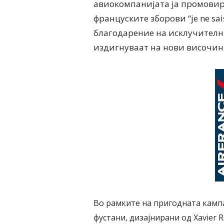
авиокомпанијата ја промовир
француските зборови “je ne sa
благодарение на исклучителни
издигнуваат на нови височин
Во рамките на пригодната кампа
фустани, дизајнирани од
Xavier 