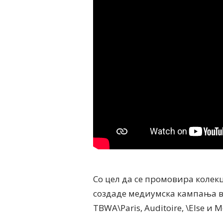
Со цел да се промовира колекц
создаде медиумска кампања в
TBWA\Paris, Auditoire, \Else и M