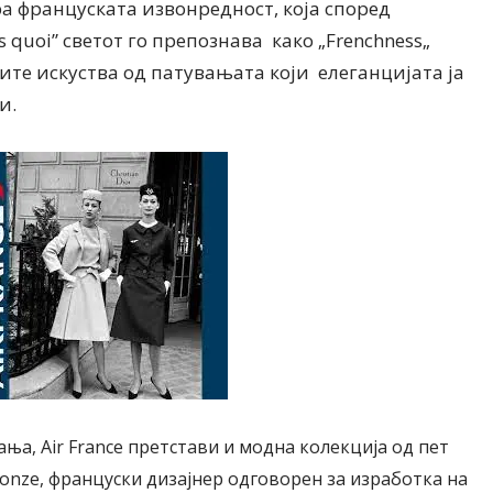
а француската извонредност, која според
is quoi” светот го препознава како
„
Frenchness
„
те искуства од патувањата који елеганцијата ја
и.
Дваесет одговори од Милена
Дваесет одговори з
Антовска за МодаМода
МодаМода со Алекс
Ристовски Принц
ња, Air France претстави и модна колекција од пет
Ronze
, француски дизајнер одговорен за изработка на