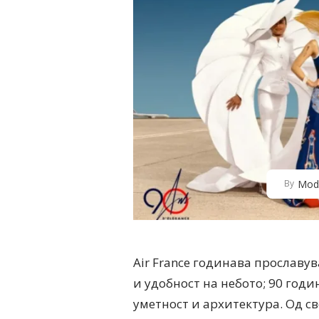
Mod
By
Air France
годинава прославува
и удобност на небото; 90 годи
уметност и архитектура. Од с