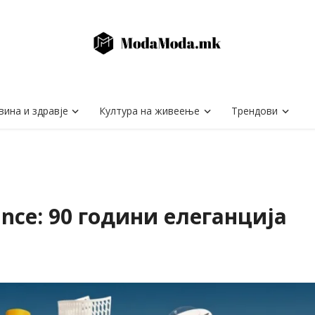
вина и здравје
Култура на живеење
Трендови
ance: 90 години елеганција