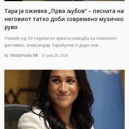
Тара ја оживеа „Прва љубов“ – песната на
неговиот татко доби современо музичко
руво
Повеќе од 50 години по првата изведба на Скопскиот
фестивал, Александар Тарабунов ѝ даде нов ...
Modamoda.mk
By
јули 28, 2026