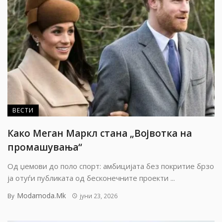
ВЕСТИ
Како Меган Маркл стана „Војвотка на
промашувања“
Од џемови до поло спорт: амбицијата без покритие брзо
ја отуѓи публиката од бесконечните проекти ...
Modamoda.mk
By
јуни 23, 2026