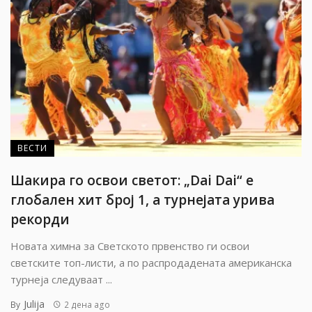
ВЕСТИ
Шакира го освои светот: „Dai Dai“ е
глобален хит број 1, а турнејата урива
рекорди
Новата химна за Светското првенство ги освои
светските топ-листи, а по распродадената американска
турнеја следуваат ...
Julija
By
2 дена ago