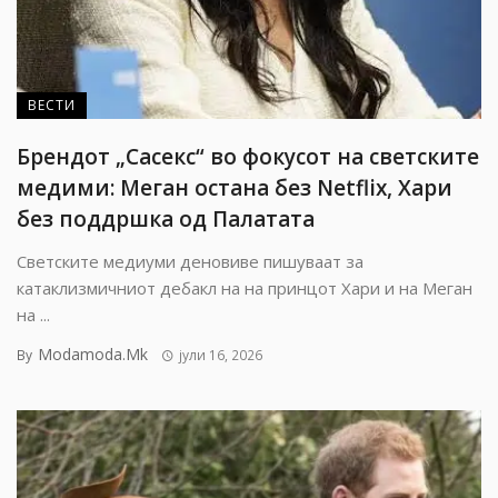
ВЕСТИ
Брендот „Сасекс“ во фокусот на светските
медими: Меган остана без Netflix, Хари
без поддршка од Палатата
Светските медиуми деновиве пишуваат за
катаклизмичниот дебакл на на принцот Хари и на Меган
на ...
Modamoda.mk
By
јули 16, 2026