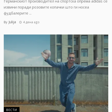
Германскиот производител на спортска опрема adidas се
извини поради розовите копачки што ги носеа
фудбалерите ...
Julija
By
4 дена ago
ВЕСТИ