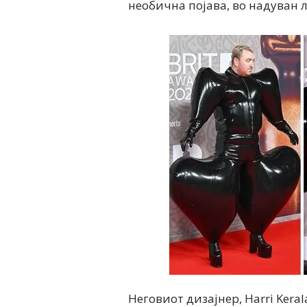
необична појава, во надуван 
Неговиот дизајнер, Harri Keral