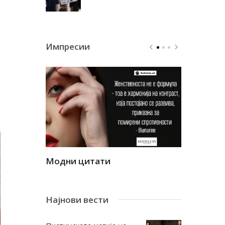
Импресии
Модни цитати
Модни ци
Најнови вести