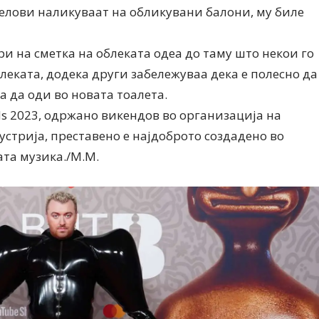
елови наликуваат на обликувани балони, му биле
и на сметка на облеката одеа до таму што некои го
еката, додека други забележуваа дека е полесно да
а да оди во новата тоалета.
ds 2023, одржано викендов во организација на
стрија, преставено е најдоброто создадено во
та музика./М.М.
Модни цитати
Модни цитати