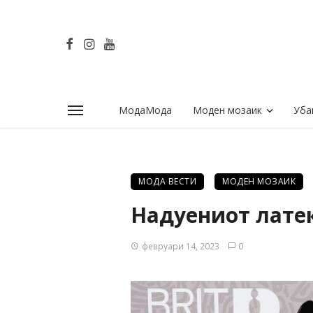
МодаМода
Моден мозаик
Уба
МОДА ВЕСТИ
МОДЕН МОЗАИК
Надуениот латек
февруари 14, 2023
0