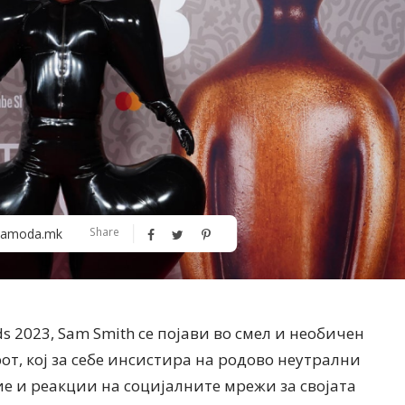
Алшар – модна ревија на Expo
Филигрански обетки
Share
amoda.mk
30
s 2023, Ѕam Smith се појави во смел и необичен
от, кој за себе инсистира на родово неутрални
е и реакции на социјалните мрежи за својата