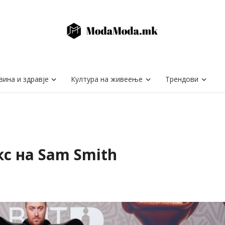
вина и здравје
Култура на живеење
Трендови
с на Sam Smith