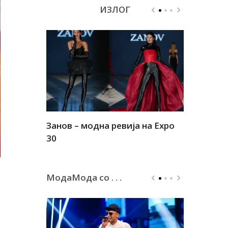
ИЗЛОГ
Занов – модна ревија на Expo
Алшар – м
30
30
МодаМода со . . .