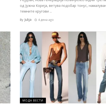
од Јужна Кореја, ветува подобар тонус, намалува
темните кругови ...
Julija
By
4 дена ago
МОДА ВЕСТИ