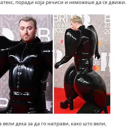
латекс, поради која речиси и неможеше да се движи.
Дваесет одговори од Милена
Дваесет одговори з
Антовска за МодаМода
МодаМода со Алекс
Ристовски Принц
a вели дека за да го направи, како што вели,