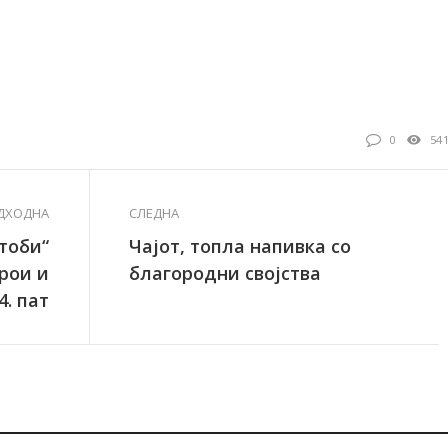
0
54
ДХОДНА
СЛЕДНА
тоби“
Чајот, топла напивка со
рои и
благородни својства
4. пат