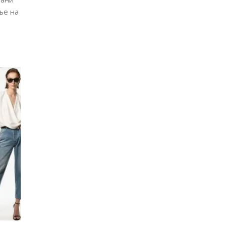
ње на