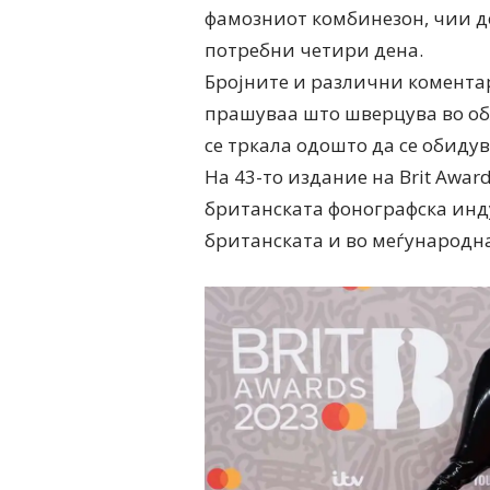
фамозниот комбинезон, чии д
потребни четири дена.
Бројните и различни коментар
прашуваа што шверцува во обл
се тркала одошто да се обидув
На 43-то издание на Brit Awar
британската фонографска инду
британската и во меѓународна