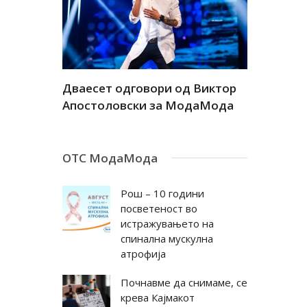
а
Дваесет одговори од Виктор
Дваесет 
андар
Апостоловски за МодаМода
Антовска
ОТС МодаМода
Рош – 10 години
посветеност во
истражувањето на
спинална мускулна
атрофија
Почнавме да снимаме, се
крева Кајмакот