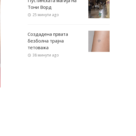
Пустинската магија на
Тони Ворд
25 минути ago
Создадена првата
безболна трајна
тетоважа
38 минути ago