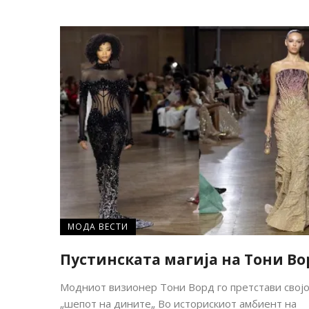
МОДА ВЕСТИ
Пустинската магија на Тони Во
Модниот визионер Тони Ворд го претстави свој
„шепот на дините„ Во историскиот амбиент на