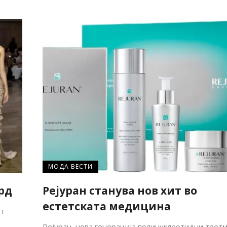
МОДА ВЕСТИ
рд
Рејуран станува нов хит во
естетската медицина
от
Рејуран, нова генерација полинуклеотидни трет