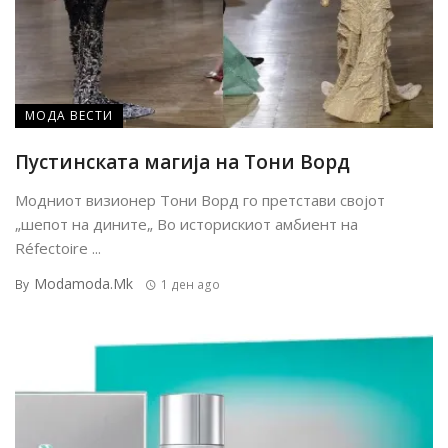
МОДА ВЕСТИ
Пустинската магија на Тони Ворд
Модниот визионер Тони Ворд го претстави својот
„шепот на дините„ Во историскиот амбиент на
Réfectoire ...
Modamoda.mk
By
1 ден ago