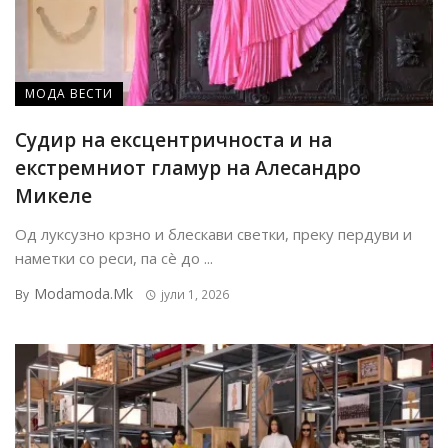
МОДА ВЕСТИ
Судир на ексцентричноста и на
екстремниот гламур на Алесандро
Микеле
Од луксузно крзно и блескави светки, преку пердуви и
наметки со реси, па сè до ...
Modamoda.mk
By
јули 1, 2026