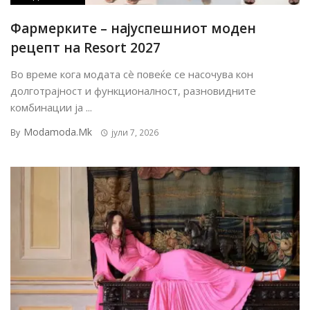
Фармерките – најуспешниот моден
рецепт на Resort 2027
Во време кога модата сè повеќе се насочува кон
долготрајност и функционалност, разновидните
комбинации ја ...
Modamoda.mk
By
јули 7, 2026