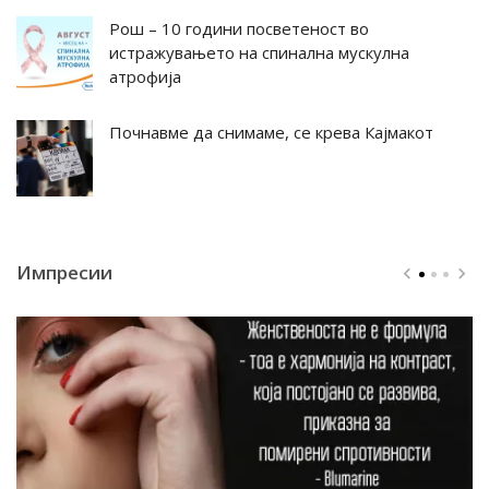
Рош – 10 години посветеност во
истражувањето на спинална мускулна
атрофија
Почнавме да снимаме, се крева Кајмакот
Импресии