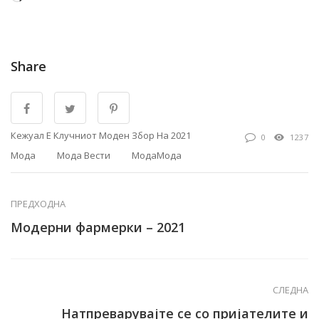
Share
Кежуал Е Клучниот Моден Збор На 2021
0
1237
Мода
Мода Вести
МодаМода
ПРЕДХОДНА
Модерни фармерки – 2021
СЛЕДНА
Натпреварувајте се со пријателите и