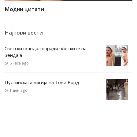
Модни цитати
М
Најнови вести
Светски скандал поради обетките на
Зендаја
6 часа ago
Пустинската магија на Тони Ворд
1 ден ago