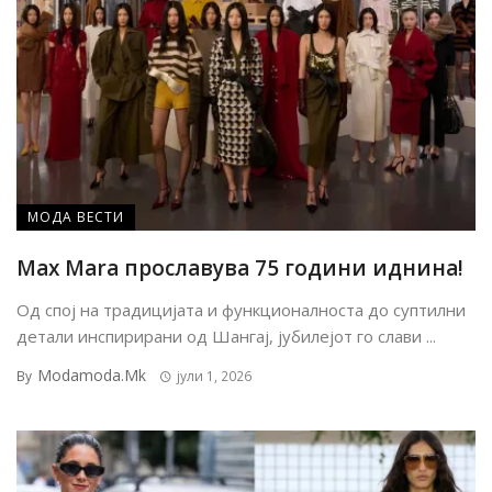
МОДА ВЕСТИ
Max Mara прославува 75 години иднина!
Од спој на традицијата и функционалноста до суптилни
детали инспирирани од Шангај, јубилејот го слави ...
Modamoda.mk
By
јули 1, 2026