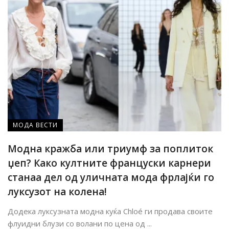
МОДА ВЕСТИ
Модна кражба или триумф за поплиток
џеп? Како култните француски карнери
станаа дел од уличната мода фрлајќи го
луксузот на колена!
Додека луксузната модна куќа Chloé ги продава своите
флуидни блузи со волани по цена од ...