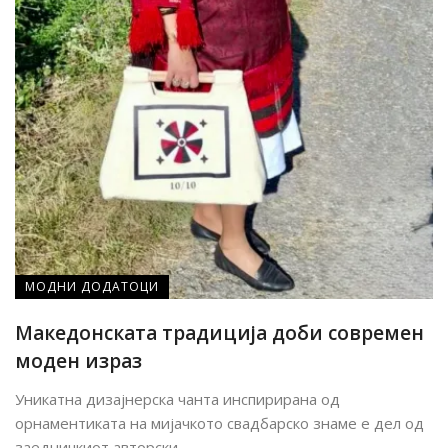
МОДНИ ДОДАТОЦИ
Македонската традиција доби современ
моден израз
Уникатна дизајнерска чанта инспирирана од
орнаментиката на мијачкото свадбарско знаме е дел од
заедничкиот авторски ...