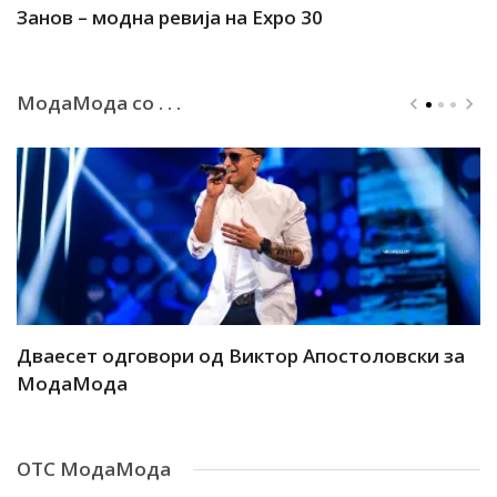
Занов – модна ревија на Expo 30
А
МодаМода со . . .
ар
Дваесет одговори од Виктор Апостоловски за
Д
МодаМода
М
ОТС МодаМода