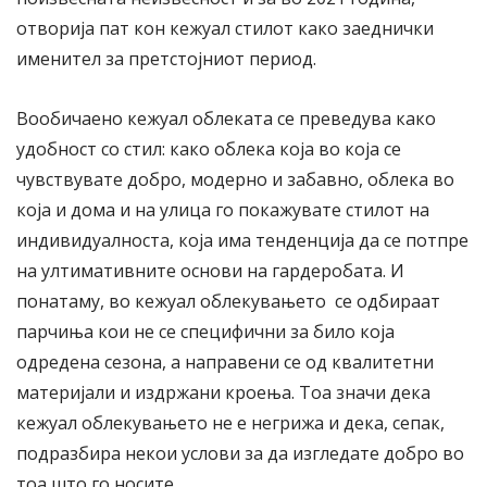
отворија пат кон кежуал стилот како заеднички
именител за претстојниот период.
Вообичаено кежуал облеката се преведува како
удобност со стил: како облека која во која се
чувствувате добро, модерно и забавно, облека во
која и дома и на улица го покажувате стилот на
индивидуалноста, која има тенденција да се потпре
на ултимативните основи на гардеробата. И
понатаму, во кежуал облекувањето се одбираат
парчиња кои не се специфични за било која
одредена сезона, а направени се од квалитетни
материјали и издржани кроења. Тоа значи дека
кежуал облекувањето не е негрижа и дека, сепак,
подразбира некои услови за да изгледате добро во
тоа што го носите.