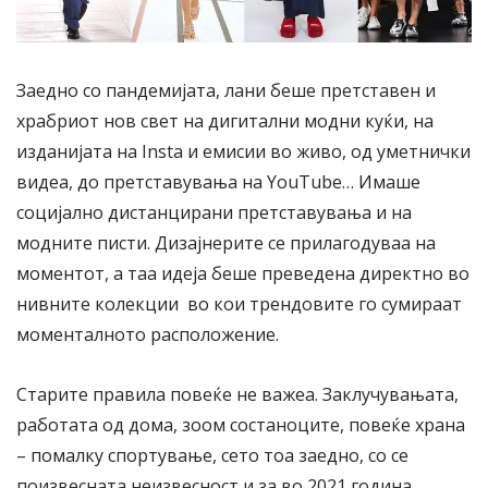
Заедно со пандемијата, лани беше претставен и
храбриот нов свет на дигитални модни куќи, на
изданијата на Insta и емисии во живо, од уметнички
видеа, до претставувања на YouTube… Имаше
социјално дистанцирани претставувања и на
модните писти. Дизајнерите се прилагодуваа на
моментот, а таа идеја беше преведена директно во
нивните колекции во кои трендовите го сумираат
моменталното расположение.
Старите правила повеќе не важеа. Заклучувањата,
работата од дома, зоом состаноците, повеќе храна
– помалку спортување, сето тоа заедно, со се
поизвесната неизвесност и за во 2021 година,