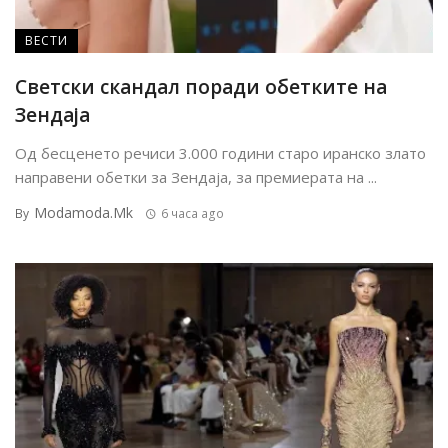
ВЕСТИ
Светски скандал поради обетките на
Зендаја
Од бесценето речиси 3.000 години старо иранско злато
направени обетки за Зендаја, за премиерата на ...
Modamoda.mk
By
6 часа ago