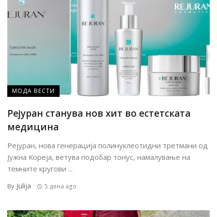
МОДА ВЕСТИ
Рејуран станува нов хит во естетската
медицина
Рејуран, нова генерација полинуклеотидни третмани од
Јужна Кореја, ветува подобар тонус, намалување на
темните кругови ...
Julija
By
5 дена ago