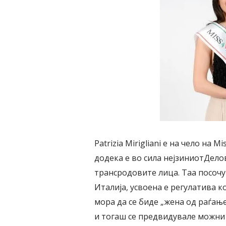
Patrizia Mirigliani е на чело на 
додека е во сила нејзиниотДело
трансродовите лица. Таа посочу
Италија, усвоена е регулатива к
мора да се биде „жена од раѓањ
и тогаш се предвидувале можни