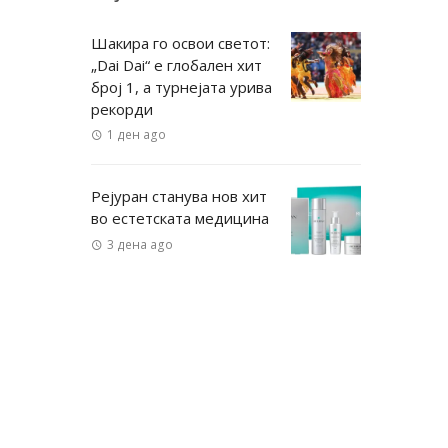
Шакира го освои светот:
„Dai Dai“ е глобален хит
број 1, а турнејата урива
рекорди
1 ден ago
Рејуран станува нов хит
во естетската медицина
3 дена ago