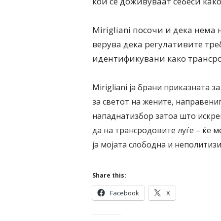
кои се доживуваат себеси како
Mirigliani посочи и дека нема
верува дека регулативите тре
идентификувани како трансро
Mirigliani ја брани приказната з
за светот на жените, направенип
нападнатизбор затоа што искре
да на трансродовите луѓе – ќе м
ја мојата слободна и неполитизир
Share this:
Facebook
X