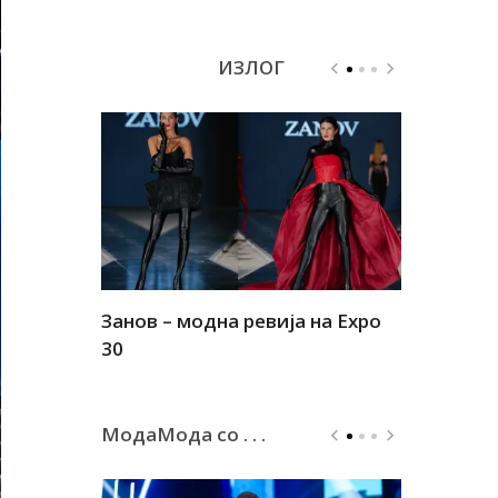
ИЗЛОГ
Занов – модна ревија на Expo
Алшар – м
30
30
МодаМода со . . .