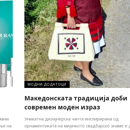
МОДНИ ДОДАТОЦИ
Македонската традиција доби
современ моден израз
мани
Уникатна дизајнерска чанта инспирирана од
ање на
орнаментиката на мијачкото свадбарско знаме е 