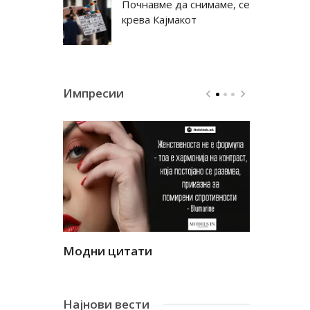
Почнавме да снимаме, се
крева Кајмакот
Импресии
Модни цитати
Модни ци
Најнови вести