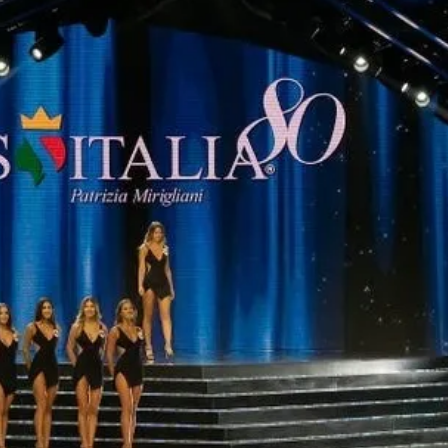
Алшар – модна ревија на Expo
Филигрански обетки
30