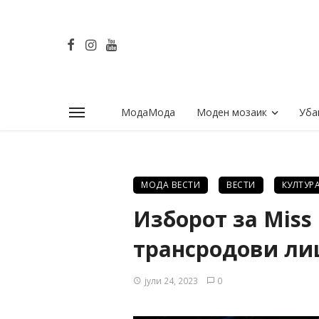
МодаМода
Моден мозаик
Уба
МОДА ВЕСТИ
ВЕСТИ
КУЛТУР
Изборот за Miss 
трансродови ли
јули 24, 2023
0