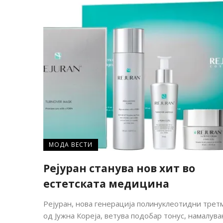
МОДА ВЕСТИ
Рејуран станува нов хит во
естетската медицина
Рејуран, нова генерација полинуклеотидни трет
од Јужна Кореја, ветува подобар тонус, намалув