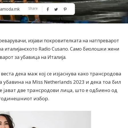
Share
amoda.mk
еварувачи, изјави покровителката на натпреварот
Дваесет одговори од Милена
Дваесет одговори з
ani за италијанското Radio Cusano. Само биолошки жени
Антовска за МодаМода
МодаМода со Алекс
варот за убавица на Италија.
Ристовски Принц
о веста дека маж кој се изјаснува како трансродова
 убавина на Miss Netherlands 2023 и дека тоа бил
 се јават две трансродови лица, што е одбиено од
 годинешниот избор.