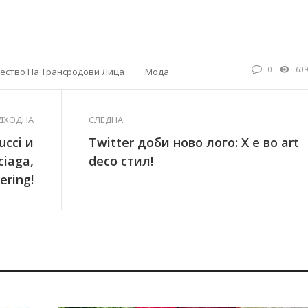
0
60
Учество На Трансродови Лица
Мода
ДХОДНА
СЛЕДНА
cci и
Twitter доби ново лого: X е во art
iaga,
deco стил!
ering!