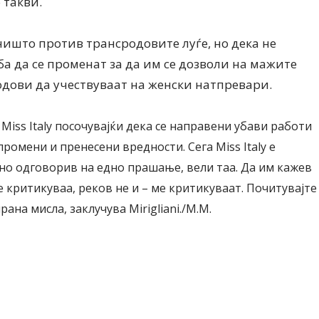
 такви.
 ништо против трансродовите луѓе, но дека не
ба да се променат за да им се дозволи на мажите
дови да учествуваат на женски натпревари.
а Miss Italy посочувајќи дека се направени убави работи
ромени и пренесени вредности. Сега Miss Italy е
но одговорив на едно прашање, вели таа. Да им кажев
е критикуваа, реков не и – ме критикуваат. Почитувајте
ана мисла, заклучува Mirigliani./М.М.