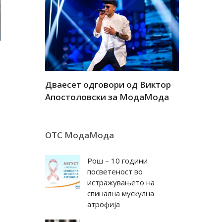
а
Дваесет одговори од Виктор
Дваесет 
андар
Апостоловски за МодаМода
Антовска
ОТС МодаМода
Рош – 10 години
посветеност во
истражувањето на
спинална мускулна
атрофија