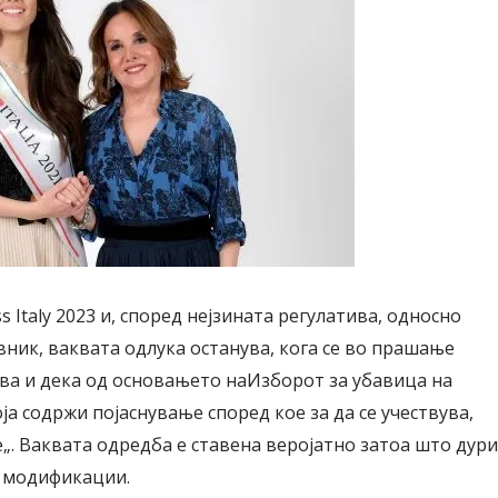
Miss Italy 2023 и, според нејзината регулатива, односно
вник, ваквата одлука останува, кога се во прашање
ва и дека од основањето наИзборот за убавица на
Модни цитати
Модни цитати
оја содржи појаснување според кое за да се учествува,
е„. Ваквата одредба е ставена веројатно затоа што дури
 модификации.