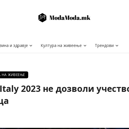
вина и здравје
Култура на живеење
Трендови
А НА ЖИВЕЕЊЕ
Italy 2023 не дозволи учеств
ца