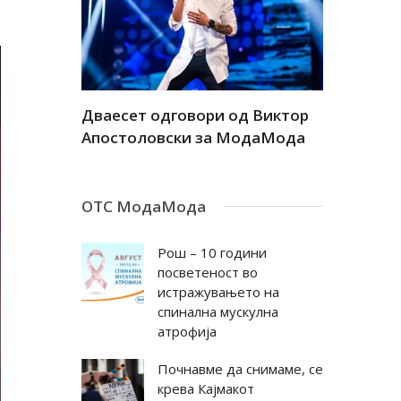
а
Дваесет одговори од Виктор
Дваесет 
андар
Апостоловски за МодаМода
Антовска
ОТС МодаМода
Рош – 10 години
посветеност во
истражувањето на
спинална мускулна
атрофија
Почнавме да снимаме, се
крева Кајмакот