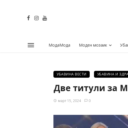
МодаМода
Моден мозаик
Уба
УБАВИНА ВЕСТИ
УБАВИНА И ЗДРА
Две титули за М
март 15, 2024
0