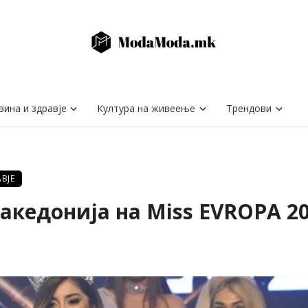
вина и здравје
Култура на живеење
Трендови
ВЈЕ
акедонија на Miss EVROPA 2