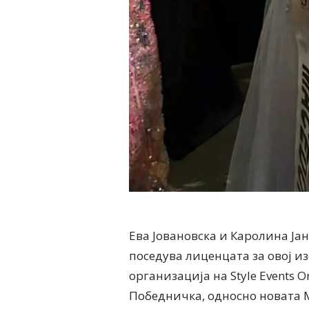
Ева Јовановска и Каролина Јан
поседува лиценцата за овој и
организација на Style Events Or
Победничка, односно новата М