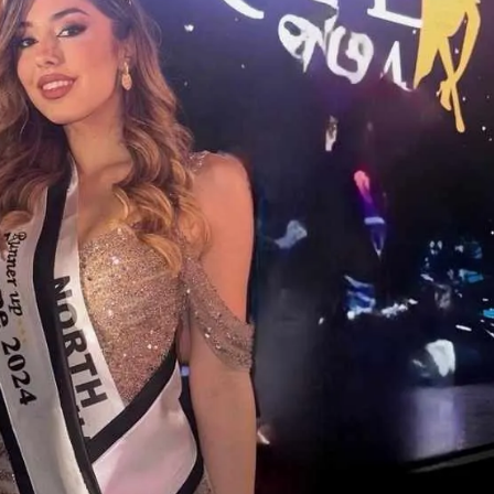
Модни цитати
Модни цитати