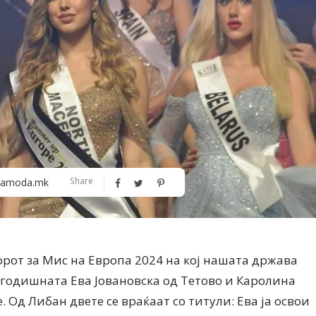
Алшар – модна ревија на Expo
Филигрански обетки
Share
amoda.mk
30
орот за Мис на Европа 2024 на кој нашата држава
годишната Ева Јовановска од Тетово и Каролина
е. Од Либан двете се враќаат со титули: Ева ја освои