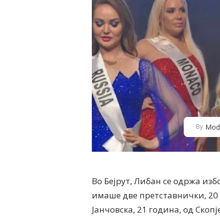
Mod
By
Во Бејрут, Либан се одржа изб
имаше две претставнички, 20 
Јанчовска, 21 година, од Скопј