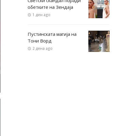
Светски скандал поради
обетките на Зендаја
1 ден ago
Пустинската магија на
Тони Ворд
2 дена ago