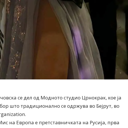
човска се дел од Модното студио Црнокрак, кое ја
збор што традиционално се одржува во Бејрут, во
ganization.
ис на Европа е претставничката на Русија, прва