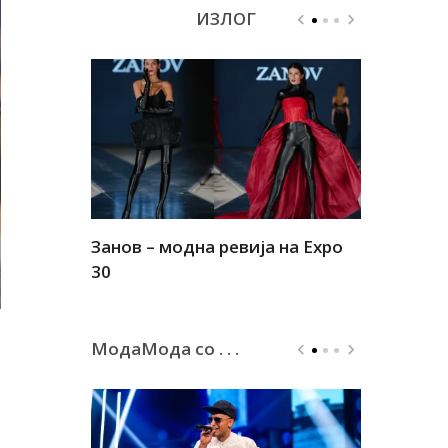
ИЗЛОГ
Занов – модна ревија на Expo
Алшар – м
30
30
МодаМода со . . .