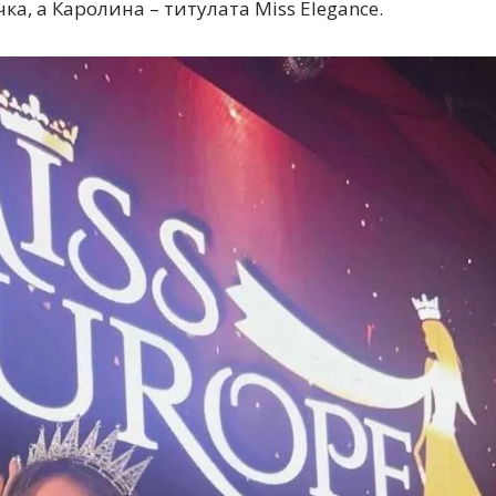
а, а Каролина – титулата Miss Elegance.
Дваесет одговори од Милена
Дваесет одговори з
Антовска за МодаМода
МодаМода со Алекс
Ристовски Принц