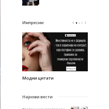
Импресии
Модни цитати
Модни ци
Најнови вести