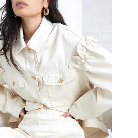
Модни цитати
Модни цитати