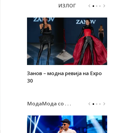
ИЗЛОГ
Занов – модна ревија на Expo
Алшар – м
30
30
МодаМода со . . .