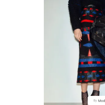
Mod
By