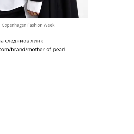
Copenhagen Fashion Week
на следниов линк
.com/brand/mother-of-pearl