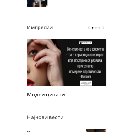
Импресии
Модни цитати
Модни ци
Најнови вести