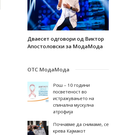
а
Дваесет одговори од Виктор
Дваесет 
андар
Апостоловски за МодаМода
Антовска
ОТС МодаМода
Рош – 10 години
посветеност во
истражувањето на
спинална мускулна
атрофија
Почнавме да снимаме, се
крева Кајмакот