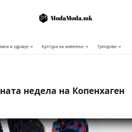
вина и здравје
Култура на живеење
Трендови
ната недела на Копенхаген