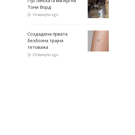
Пустинската магија на
Тони Ворд
16 минути ago
Создадена првата
безболна трајна
тетоважа
29 минути ago