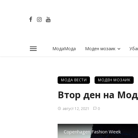
МодаМода
Моден мозаик
Уба
МОДА ВЕСТИ
МОДЕН МОЗАИК
Втор ден на Мод
август 12, 2021
0
Copenhagen Fashion Week