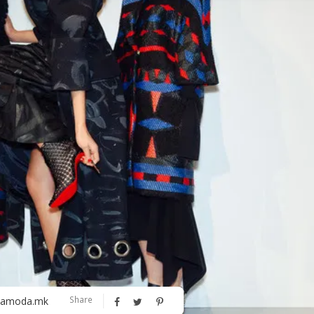
Алшар – модна ревија на Expo
Филигрански обетки
30
Share
amoda.mk