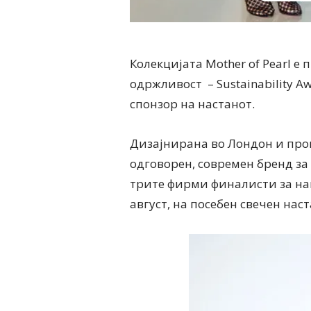
Колекцијата Mother of Pearl е
одржливост – Sustainability A
спонзор на настанот.
Дизајнирана во Лондон и прои
одговорен, современ бренд за ж
трите фирми финалисти за наг
август, на посебен свечен наст