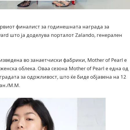
 првиот финалист за годинешната награда за
ward што ја доделува порталот Zalando, генерален
Дваесет одговори од Милена
Дваесет одговори з
Антовска за МодаМода
МодаМода со Алекс
Ристовски Принц
зведена во занаетчиски фабрики, Mother of Pearl е
енска облека. Оваа сезона Mother of Pearl е една од
радата за одржливост, што ќе биде објавена на 12
ан./М.М.