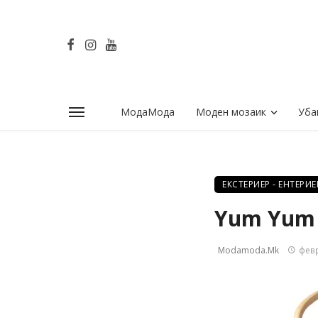
МодаМода
Моден мозаик
Уба
ЕКСТЕРИЕР - ЕНТЕРИЕ
Yum Yum 
Modamoda.mk
февр