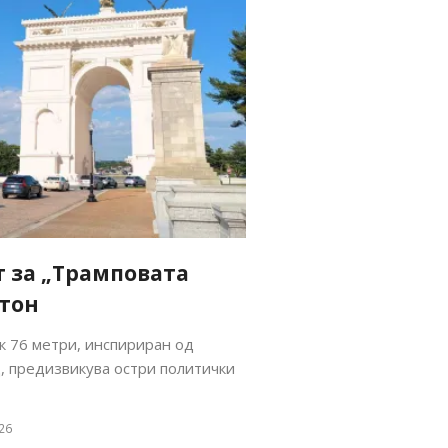
 за „Трамповата
гтон
к 76 метри, инспириран од
, предизвикува остри политички
26