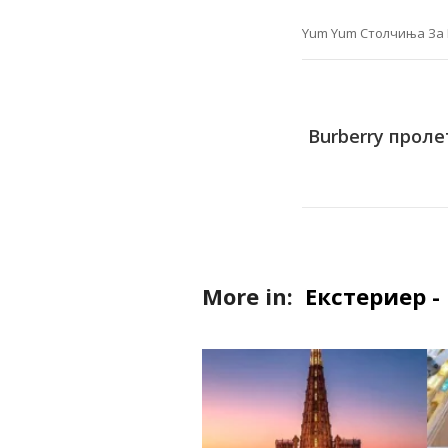
Yum Yum Столчиња За 
Burberry проле
More in:
Екстериер -