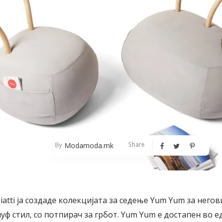
Share
Modamoda.mk
By
atti ја создаде колекцијата за седење Yum Yum за негови
уф стил, со потпирач за грбот. Yum Yum е достапен во е