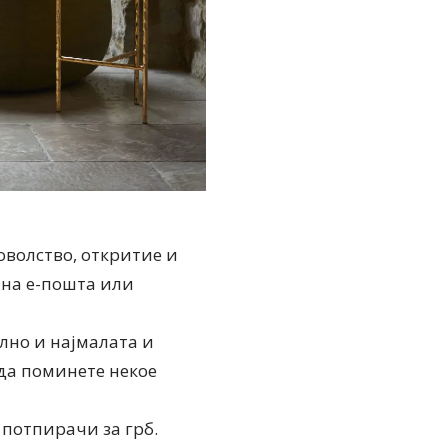
доволство, откритие и
 на е-пошта или
елно и најмалата и
 да поминете некое
 потпирачи за грб.