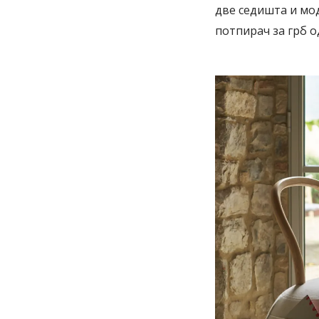
две седишта и мод
потпирач за грб о