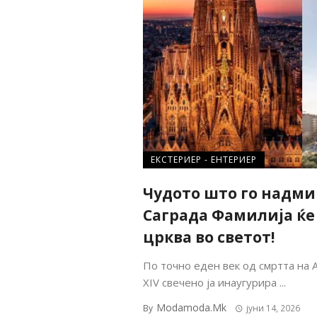
ЕКСТЕРИЕР - ЕНТЕРИЕР
Чудото што го надми
Саграда Фамилија ќе
црква во светот!
По точно еден век од смртта на 
XIV свечено ја инаугурира ...
Modamoda.mk
By
јуни 14, 2026