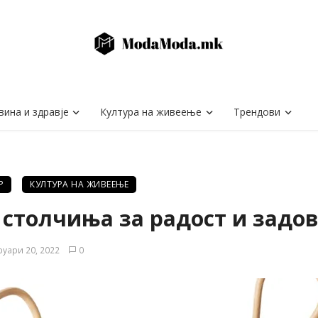
вина и здравје
Култура на живеење
Трендови
Р
КУЛТУРА НА ЖИВЕЕЊЕ
столчиња за радост и задо
уари 20, 2022
0