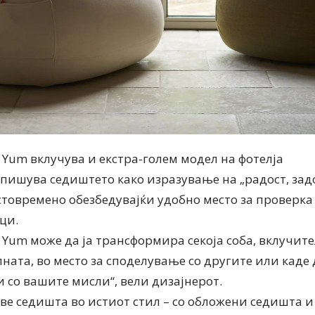
 Yum вклучува и екстра-голем модел на фотелја
о опишува седиштето како изразување на „радост, за
стовремено обезбедувајќи удобно место за проверка
ци.
m Yum може да ја трансформира секоја соба, вклучит
ната, во место за споделување со другите или каде
 со вашите мисли“, вели дизајнерот.
ве седишта во истиот стил – со обложени седишта и