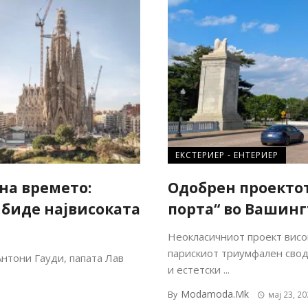
ЕКСТЕРИЕР - ЕНТЕРИЕР
на времето:
Одобрен проектот
 биде највисоката
порта“ во Вашин
Неокласичниот проект висо
парискиот триумфален свод
Антони Гауди, папата Лав
и естетски ...
Modamoda.mk
By
мај 23, 20