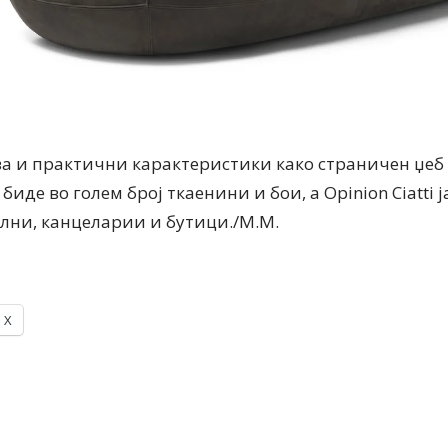
а и практични карактеристики како страничен џеб
 биде во голем број ткаенини и бои, а Opinion Ciatti
ални, канцеларии и бутици./М.М.
X