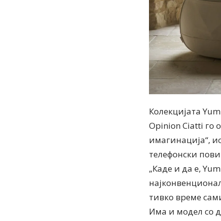
Колекцијата Yum
Opinion Ciatti г
имагинација“, и
телефонски пови
„Каде и да е, Yu
најконвенционал
тивко време сами
Има и модел со д