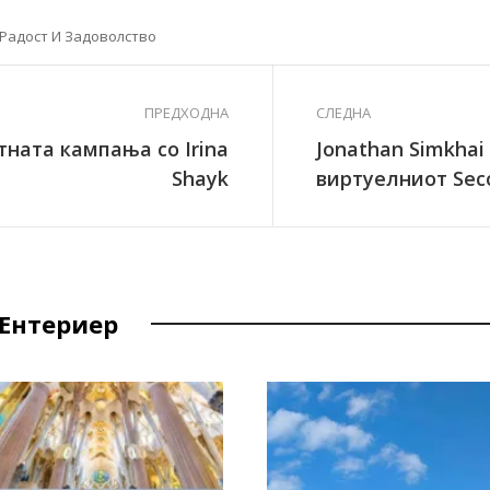
Радост И Задоволство
ПРЕДХОДНА
СЛЕДНА
тната кампања со Irina
Jonathan Simkhai
Shayk
виртуелниот Seco
 Ентериер