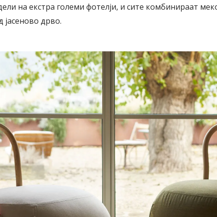
ели на екстра големи фотелји, и сите комбинираат мек
д јасеново дрво.