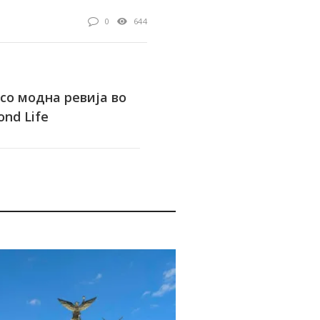
0
644
 со модна ревија во
nd Life