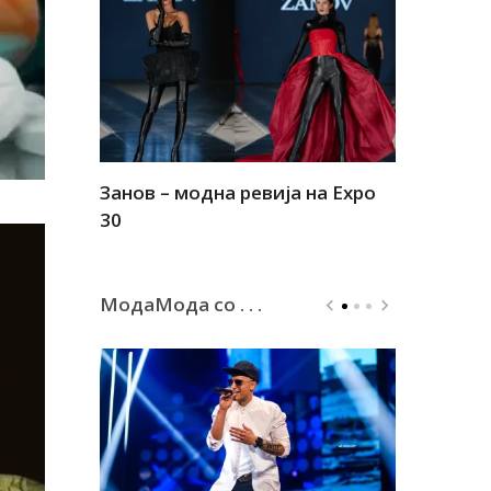
Занов – модна ревија на Expo
Алшар – м
30
30
МодаМода со . . .