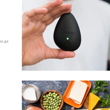
за да
Модни цитати
Модни цитати