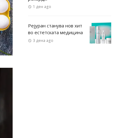
1 ден ago
Рејуран станува нов хит
во естетската медицина
3 дена ago