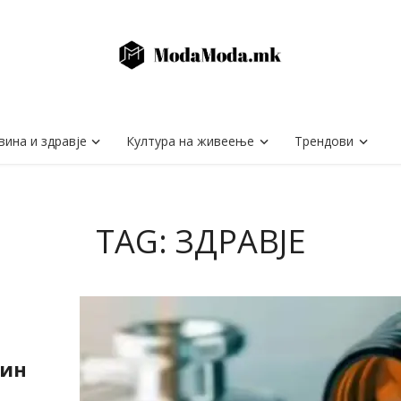
вина и здравје
Култура на живеење
Трендови
TAG: ЗДРАВЈЕ
мин