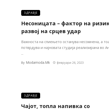
ЗДРАВЈЕ
Несоницата – фактор на ризик
развој на срцев удар
Важноста на спиењето останува несомнена, а тоа
потврдува и најновата студија реализирана во Ан
...
Modamoda.mk
By
февруари 26, 2023
ЗДРАВЈЕ
Чајот, топла напивка со