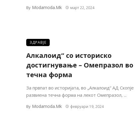
Modamoda.mk
By
март 22, 2024
ЗДРАВЈЕ
Алкалоид“ со историско
достигнување – Омепразол во
течна форма
За првпат во историјата, во „Алкалоид“ АД Скопје
развиена течна форма на лекот Омепразол, ...
Modamoda.mk
By
февруари 19, 2024