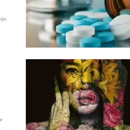
ја,
Алшар – модна ревија на Expo
Филигрански обетки
30
и