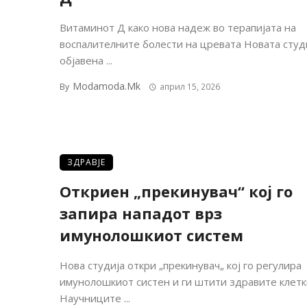
Витаминот Д како нова надеж во терапијата на
воспалителните болести на цревата Новата студи
објавена ...
Modamoda.mk
By
април 15, 2026
ЗДРАВЈЕ
Откриен „прекинувач“ кој го
запира нападот врз
имунолошкиот систем
Нова студија откри „прекинувач„ кој го регулира
имунолошкиот систен и ги штити здравите клетк
Научниците ...