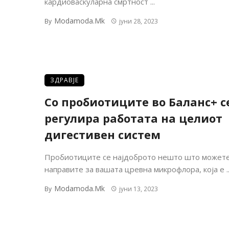
кардиоваскуларна смртност ...
Modamoda.mk
By
јуни 28, 2023
ЗДРАВЈЕ
Со пробиотиците во Баланс+ с
регулира работата на целиот
дигестивен систем
Пробиотиците се најдоброто нешто што можете
направите за вашата цревна микрофлора, која е ..
Modamoda.mk
By
јуни 13, 2023