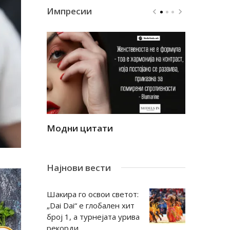
Импресии
Модни цитати
Модни ци
Најнови вести
Шакира го освои светот:
„Dai Dai“ е глобален хит
број 1, а турнејата урива
рекорди