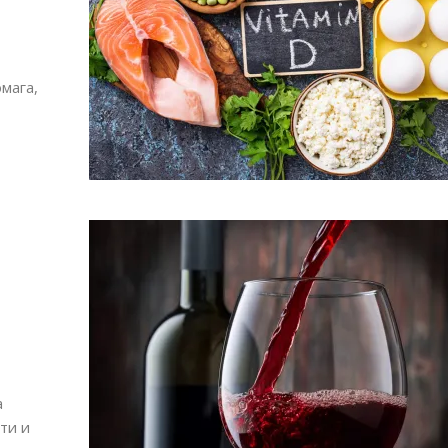
мага,
а
ти и