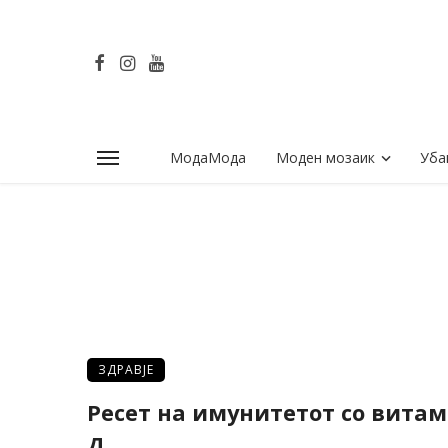
МодаМода
Моден мозаик
Уба
ЗДРАВЈЕ
Ресет на имунитетот со вита
Д