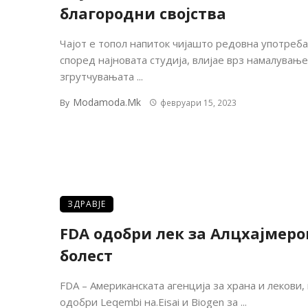
благородни својства
Чајот е топол напиток чијашто редовна употреба
според најновата студија, влијае врз намалување
згрутчувањата ...
Modamoda.mk
By
февруари 15, 2023
ЗДРАВЈЕ
FDA одобри лек за Алцхајмеро
болест
FDA – Американската агенција за храна и лекови, 
одобри Leqembi на.Eisai и Biogen за ...