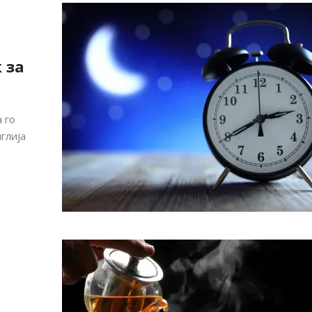
 за
 го
глија