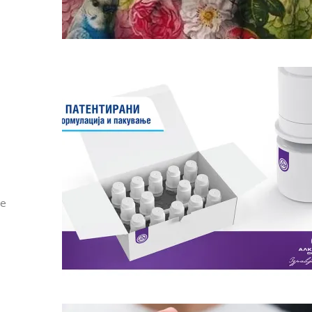
Дваесет одговори од Милена
Дваесет одговори з
Антовска за МодаМода
МодаМода со Алекс
Ристовски Принц
 е