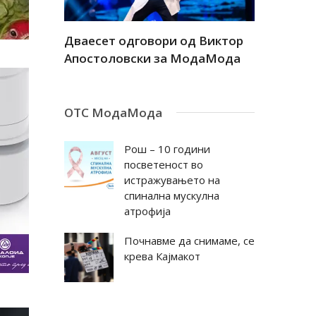
а
Дваесет одговори од Виктор
Дваесет 
андар
Апостоловски за МодаМода
Антовска
ОТС МодаМода
Рош – 10 години
посветеност во
истражувањето на
спинална мускулна
атрофија
Почнавме да снимаме, се
крева Кајмакот