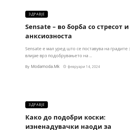
ЗДРАВЈЕ
Sensate – во борба со стресот и
анксиозноста
Sensate е мал уред што се поставува на градите 
влијае врз подобрувањето на ...
Modamoda.mk
By
февруари 14, 2024
ЗДРАВЈЕ
Како до подобри коски:
изненадувачки наоди за