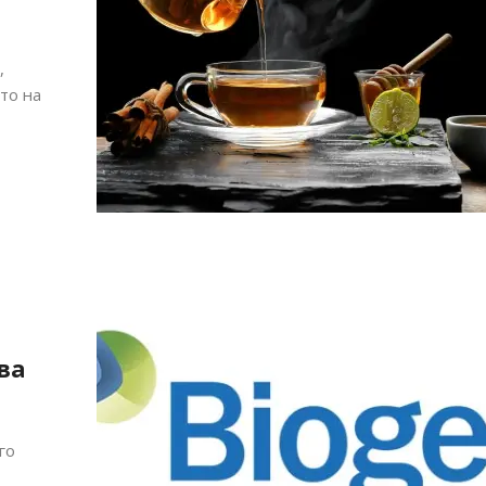
,
то на
ва
го