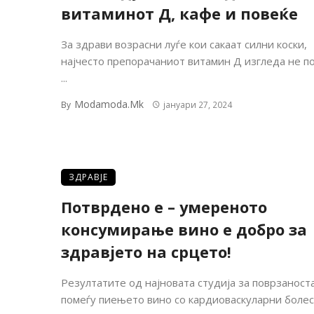
витаминот Д, кафе и повеќе
За здрави возрасни луѓе кои сакаат силни коски,
најчесто препорачаниот витамин Д изгледа не по
...
Modamoda.mk
By
јануари 27, 2024
ЗДРАВЈЕ
Потврдено е – умереното
консумирање вино е добро за
здравјето на срцето!
Резултатите од најновата студија за поврзаност
помеѓу пиењето вино со кардиоваскуларни болес