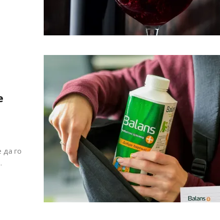
е
 да го
.