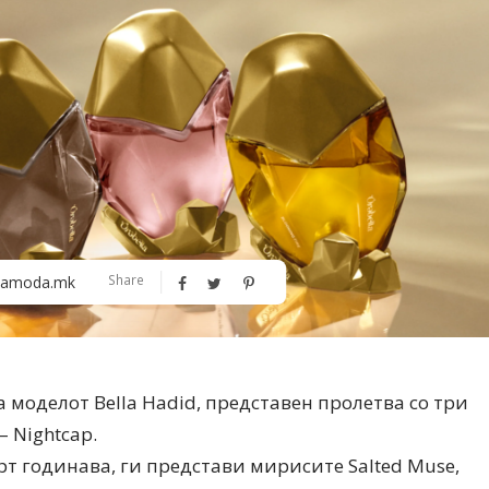
Алшар – модна ревија на Expo
Филигрански обетки
Share
amoda.mk
30
а моделот Bella Hadid, представен пролетва со три
 Nightcap.
арт годинава, ги представи мирисите Salted Muse,