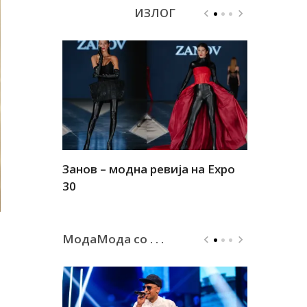
ИЗЛОГ
Занов – модна ревија на Expo
Алшар – м
30
30
МодаМода со . . .