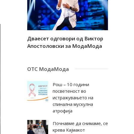
а
Дваесет одговори од Виктор
Дваесет 
андар
Апостоловски за МодаМода
Антовска
ОТС МодаМода
Рош – 10 години
посветеност во
истражувањето на
спинална мускулна
атрофија
Почнавме да снимаме, се
крева Кајмакот