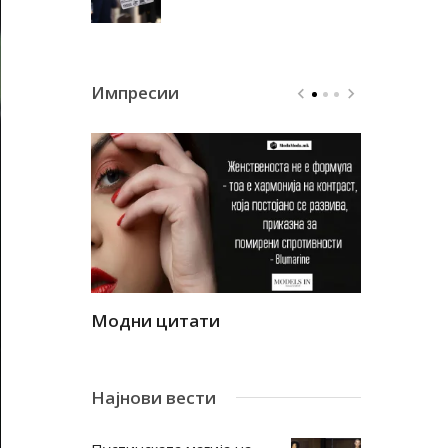
Импресии
Модни цитати
Модни ци
Најнови вести