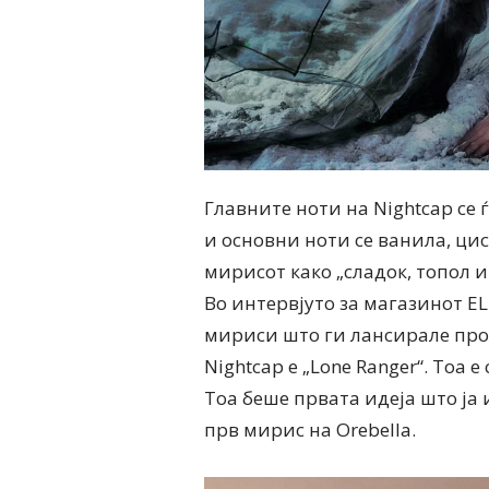
Главните ноти на Nightcap се 
и основни ноти се ванила, ци
мирисот како „сладок, топол и
Во интервјуто за магазинот EL
мириси што ги лансирале прол
Nightcap е „Lone Ranger“. Тоа 
Тоа беше првата идеја што ја
прв мирис на Orebella.