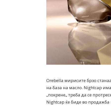
Orebella мирисите брзо стан
на база на масло. Nightcap им
„покрене„ треба да се протресе
Nightcap ќе биде во продажба 