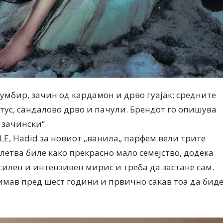
ѓумбир, зачин од кардамон и дрво гуајак; средните
стус, сандалово дрво и пачули. Брендот го опишува
 зачински“.
LE, Hadid за новиот „ванила„ парфем вели трите
етва биле како прекрасно мало семејство, додека
е силен и интензивен мирис и треба да застане сам.
 имав пред шест години и првично сакав тоа да бид