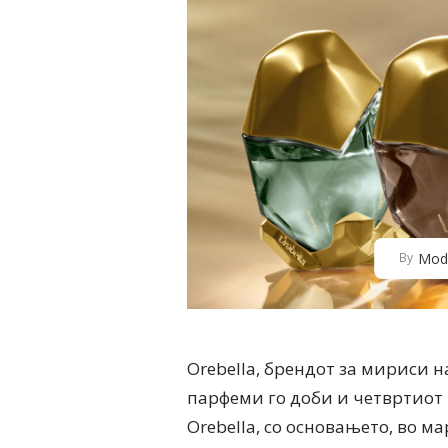
Mod
By
Orebella, брендот за мириси н
парфеми го доби и четвртиот –
Orebella, со основањето, во м