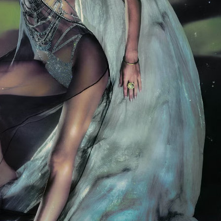
Модни цитати
Модни цитати