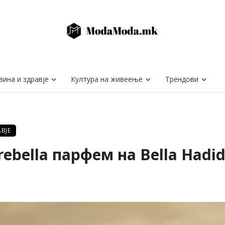
вина и здравје
Култура на живеење
Трендови
ВЈЕ
rebella парфем на Bella Hadi