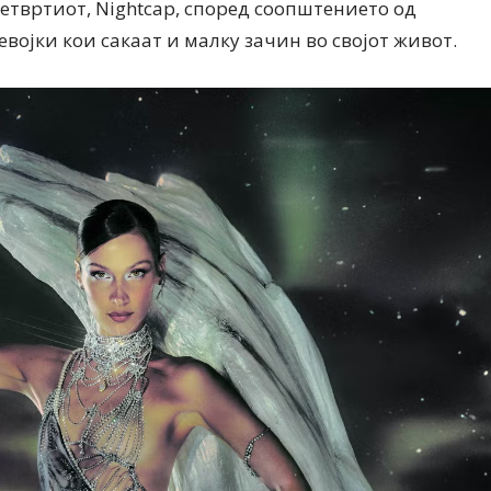
Четвртиот, Nightcap, според соопштението од
војки кои сакаат и малку зачин во својот живот.
Дваесет одговори од Милена
Дваесет одговори з
Антовска за МодаМода
МодаМода со Алекс
Ристовски Принц