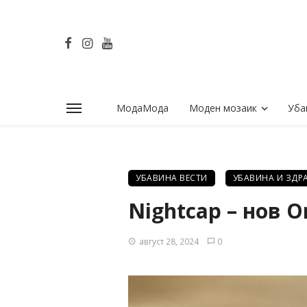
МодаМода
Моден мозаик
Уба
УБАВИНА ВЕСТИ
УБАВИНА И ЗДРА
Nightcap – нов O
август 28, 2024
0