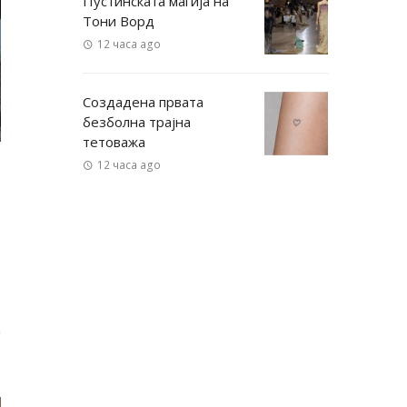
Пустинската магија на
Тони Ворд
12 часа ago
Создадена првата
безболна трајна
тетоважа
12 часа ago
е