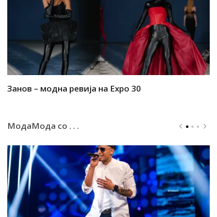
Занов – модна ревија на Expo 30
А
МодаМода со . . .