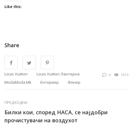
Like this:
Share
Louis Vuitton
Louis Vuitton Лантерна
0
1013
ModaModa.mk
Ентериер
Фенер
ПРЕДХОДНА
Билки кои, според НАСА, се најдобри
прочистувачи на воздухот