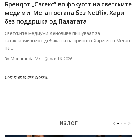
Брендот „Сасекс“ во фокусот на светските
медими: Меган остана без Netflix, Хари
без поддршка од Палатата
Светските медиуми деновиве пишуваат за
катаклизмичниот дебакл на на принцот Хари и на Меган
на ...
Modamoda.mk
By
јули 16, 2026
Comments are closed.
ИЗЛОГ