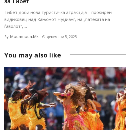
за Тибет
Тибет доби нова туристичка атракција – проѕирен
видиковец над Кањонот Нуџианг, на „патеката на
ѓаволот“, ...
Modamoda.mk
By
декември 5, 2025
You may also like