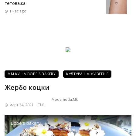
тетоважа
1 час ago
ММ КУЈНА BOBE'S BAKERY
КУЛТУРА НА ЖИВЕЕЊЕ
Жербо коцки
Modamoda.mk
март 24, 2021
0
Bobe's bakery