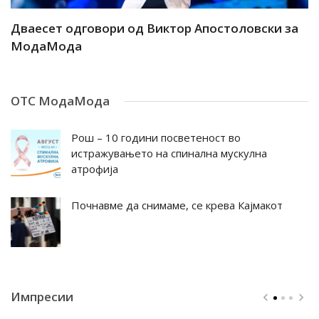
ар
Дваесет одговори од Виктор Апостоловски за
Д
МодаМода
М
ОТС МодаМода
Рош – 10 години посветеност во
истражувањето на спинална мускулна
атрофија
Почнавме да снимаме, се крева Кајмакот
Импресии