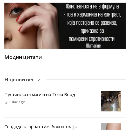
Модни цитати
М
Најнови вести
Пустинската магија на Тони Ворд
1 час ago
Создадена првата безболна трајна