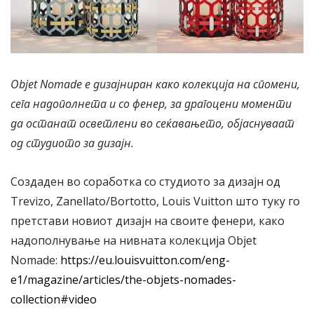
Objet Nomade е дизајниран како колекција на спомени,
сега надополнета и со фенер, за драгоцени моменти
да останат осветлени во сеќавањето, објаснуваат
од студиото за дизајн.
Создаден во соработка со студиото за дизајн од
Trevizо, Zanellato/Bortotto, Louis Vuitton што туку го
претстави новиот дизајн на своите фенери, како
надополнување на нивната колекција Objet
Nomade:
https://eu.louisvuitton.com/eng-
e1/magazine/articles/the-objets-nomades-
collection#video