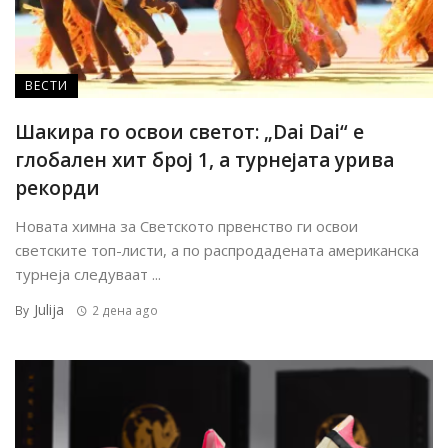
ВЕСТИ
Шакира го освои светот: „Dai Dai“ е
глобален хит број 1, а турнејата урива
рекорди
Новата химна за Светското првенство ги освои
светските топ-листи, а по распродадената американска
турнеја следуваат ...
Julija
By
2 дена ago