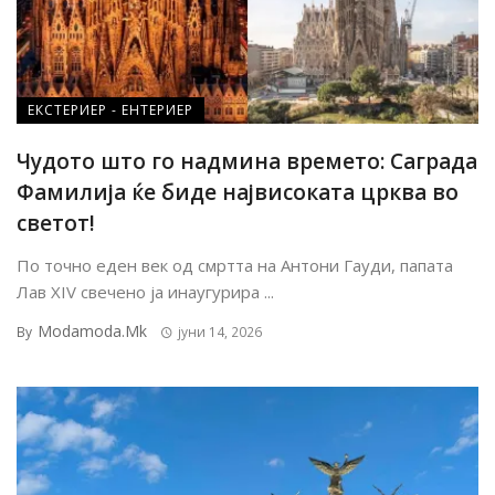
ЕКСТЕРИЕР - ЕНТЕРИЕР
Чудото што го надмина времето: Саграда
Фамилија ќе биде највисоката црква во
светот!
По точно еден век од смртта на Антони Гауди, папата
Лав XIV свечено ја инаугурира ...
Modamoda.mk
By
јуни 14, 2026