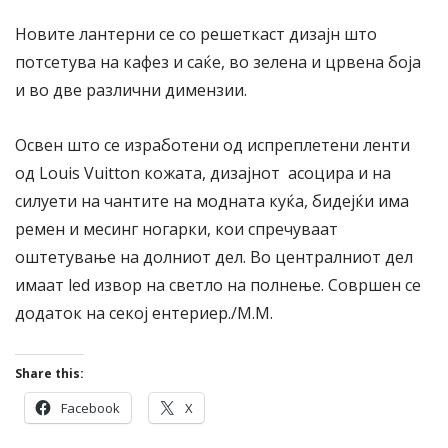
Новите лантерни се со решеткаст дизајн што
потсетува на кафез и саќе, во зелена и црвена боја
и во две различни димензии.
Освен што се изработени од испреплетени ленти
од Louis Vuitton кожата, дизајнот асоцира и на
силуети на чантите на модната куќа, бидејќи има
ремен и месинг ногарки, кои спречуваат
оштетување на долниот дел. Во централниот дел
имаат led извор на светло на полнење. Совршен се
додаток на секој ентериер./M.M.
Share this:
Facebook
X