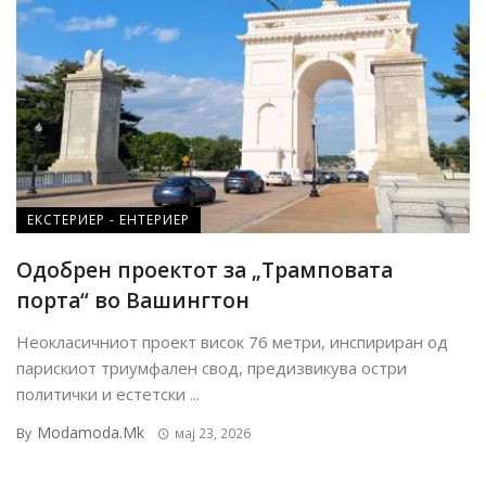
ЕКСТЕРИЕР - ЕНТЕРИЕР
Одобрен проектот за „Трамповата
порта“ во Вашингтон
Неокласичниот проект висок 76 метри, инспириран од
парискиот триумфален свод, предизвикува остри
политички и естетски ...
Modamoda.mk
By
мај 23, 2026