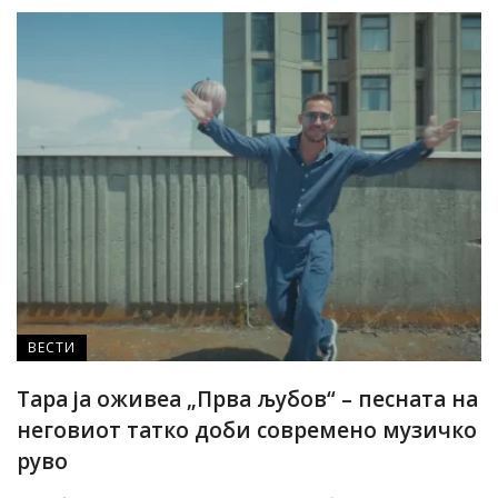
ВЕСТИ
Тара ја оживеа „Прва љубов“ – песната на
неговиот татко доби современо музичко
руво