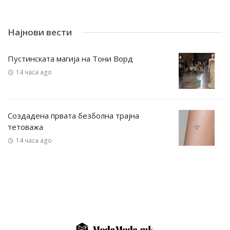
Најнови вести
Пустинската магија на Тони Ворд
14 часа ago
Создадена првата безболна трајна
тетоважа
14 часа ago