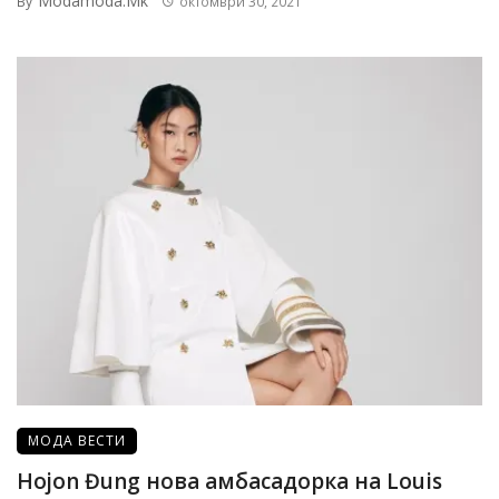
Modamoda.mk
By
октомври 30, 2021
МОДА ВЕСТИ
Hojon Đung нова амбасадорка на Louis