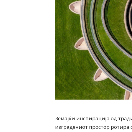
Земајќи инспирација од трад
изградениот простор ротира о