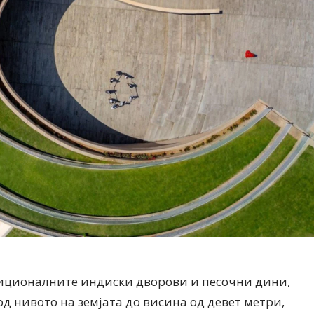
Модни цитати
Модни цитати
иционалните индиски дворови и песочни дини,
д нивото на земјата до висина од девет метри,