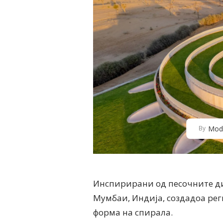
Mod
By
Инспирирани од песочните дини
Мумбаи, Индија, создадоа рег
форма на спирала.