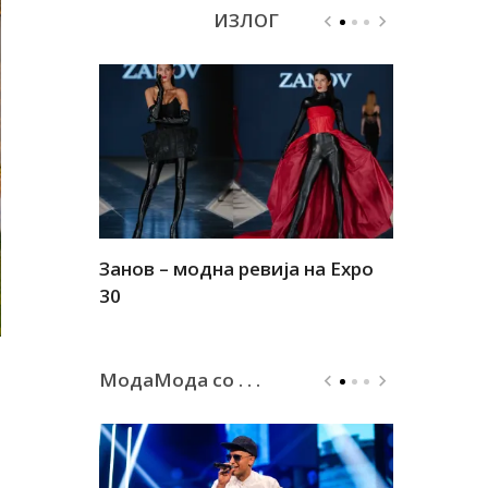
ИЗЛОГ
Занов – модна ревија на Expo
Алшар – м
30
30
МодаМода со . . .