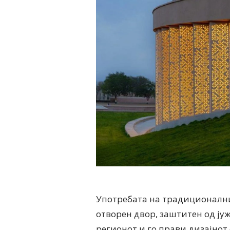
Употребата на традиционални
отворен двор, заштитен од ју
регионот и го прави дизајнот