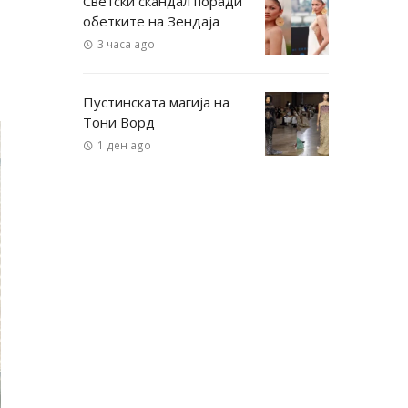
Светски скандал поради
обетките на Зендаја
3 часа ago
Пустинската магија на
Тони Ворд
1 ден ago