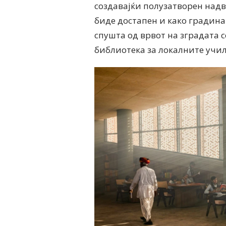
создавајќи полузатворен над
биде достапен и како градина.
спушта од врвот на зградата с
библиотека за локалните учи