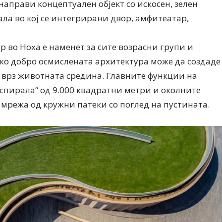
о направи концептуален објект со искосен, зелен
ла во кој се интегрирани двор, амфитеатар,
р во Ноха е наменет за сите возрасни групи и
ако добро осмислената архитектура може да создаде
Дваесет одговори од Милена
Дваесет одговори з
 врз животната средина. Главните функции на
Антовска за МодаМода
МодаМода со Алекс
Ристовски Принц
„спирала“ од 9.000 квадратни метри и околните
 мрежа од кружни патеки со поглед на пустината.