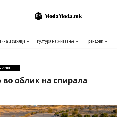
вина и здравје
Култура на живеење
Трендови
А ЖИВЕЕЊЕ
 во облик на спирала