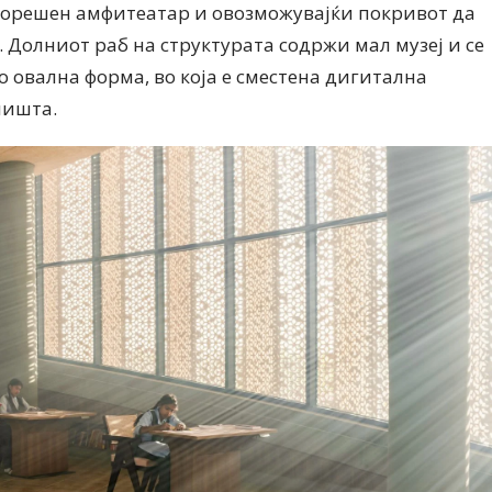
ворешен амфитеатар и овозможувајќи покривот да
 Долниот раб на структурата содржи мал музеј и се
о овална форма, во која е сместена дигитална
лишта.