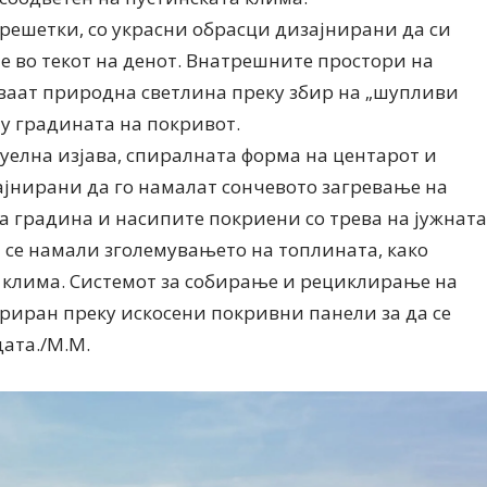
решетки, со украсни обрасци дизајнирани да си
те во текот на денот. Внатрешните простори на
ваат природна светлина преку збир на „шупливи
лу градината на покривот.
уелна изјава, спиралната форма на центарот и
ајнирани да го намалат сончевото загревање на
а градина и насипите покриени со трева на јужната
а се намали зголемувањето на топлината, како
а клима. Системот за собирање и рециклирање на
риран преку искосени покривни панели за да се
ата./М.М.