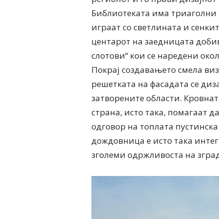
Библиотеката има триаголни 
играат со светлината и сенки
центарот на заедницата доби
слотови“ кои се наредени око
Покрај создавањето смела виз
решетката на фасадата се диз
затворените области. Кровнат
страна, исто така, помагаат д
одговор на топлата пустинск
дождовница е исто така интег
зголеми одржливоста на зград