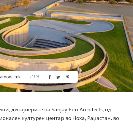
Алшар – модна ревија на Expo
Филигрански обетки
Share
amoda.mk
30
, дизајнерите на Sanjay Puri Architects, од
ионален културен центар во Ноха, Раџастан, во