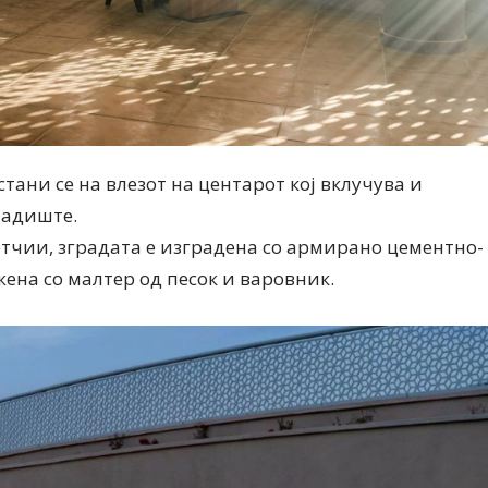
тани се на влезот на центарот кој вклучува и
ладиште.
етчии, зградата е изградена со армирано цементно-
жена со малтер од песок и варовник.