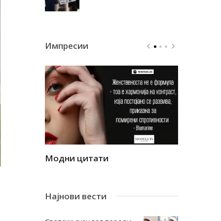
Импресии
Модни цитати
Модни ци
Најнови вести