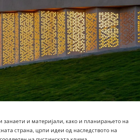
 занаети и материјали, како и планирањето на
жната страна, црпи идеи од наследството на
 соодветен на пустинската клима.