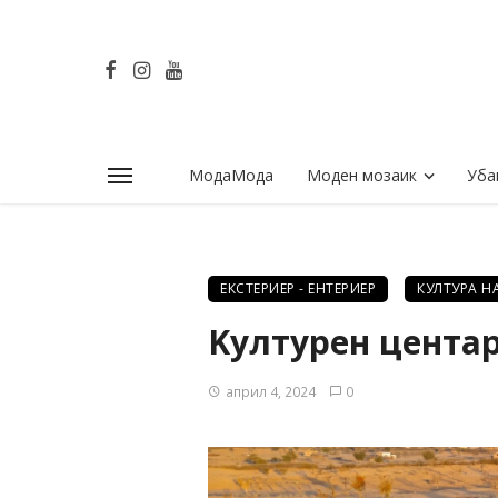
МодаМода
Моден мозаик
Уба
ЕКСТЕРИЕР - ЕНТЕРИЕР
КУЛТУРА Н
Kултурен центар
април 4, 2024
0