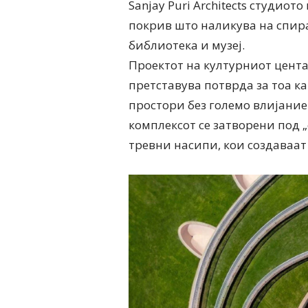
Sanjay Puri Architects студиот
покрив што наликува на спира
библиотека и музеј.
Проектот на културниот цента
претставува потврда за тоа к
простори без големо влијание
комплексот се затворени под 
тревни насипи, кои создаваат