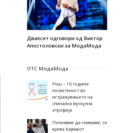
а
Дваесет одговори од Виктор
Дваесет 
андар
Апостоловски за МодаМода
Антовска
ОТС МодаМода
Рош – 10 години
посветеност во
истражувањето на
спинална мускулна
атрофија
Почнавме да снимаме, се
крева Кајмакот