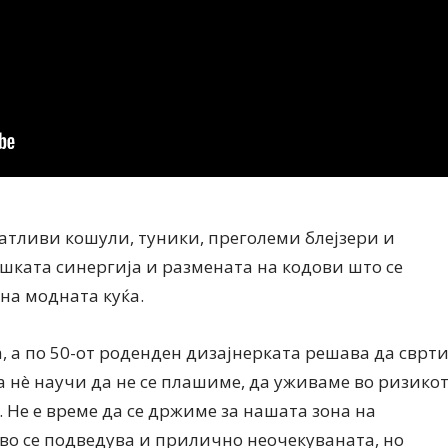
атливи кошули, туники, преголеми блејзери и
ашката синергија и размената на кодови што се
на модната куќа.
Модни цитати
Модни цитати
а, а по 50-от роденден дизајнерката решава да сврт
 нè научи да не се плашиме, да уживаме во ризико
 Не е време да се држиме за нашата зона на
ово се подведува и прилично неочекуваната, но