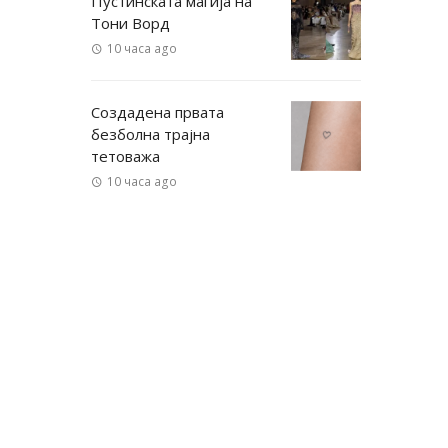
Пустинската магија на
Тони Ворд
10 часа ago
Создадена првата
безболна трајна
тетоважа
10 часа ago