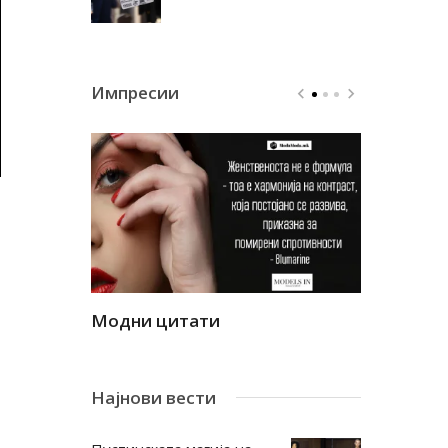
Импресии
Модни цитати
Модни ци
и
т
Најнови вести