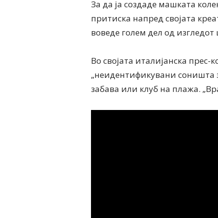
За да ја создаде машката колек
притиска напред својата креа
воведе голем дел од изгледот 
Во својата италијанска прес-к
„неидентификувани соништа за
забава или клуб на плажа. „