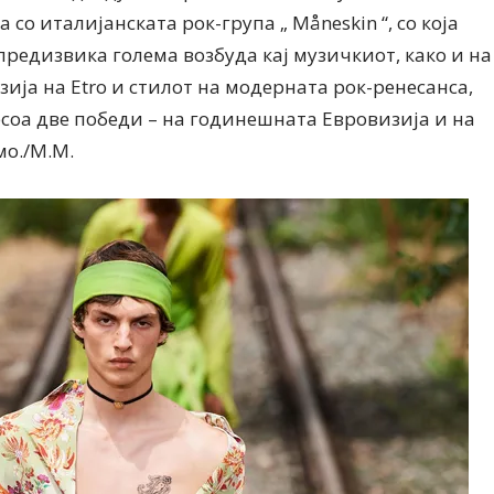
со италијанската рок-група „ Måneskin “, со која
редизвика голема возбуда кај музичкиот, како и на
ија на Etro и стилот на модерната рок-ренесанса,
соа две победи – на годинешната Евровизија и на
мо./М.М.