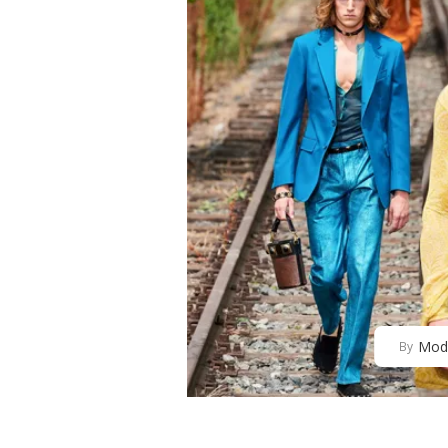
Mod
By