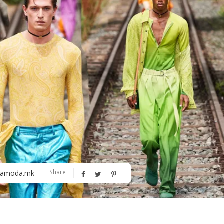
Алшар – модна ревија на Expo
Филигрански обетки
30
Share
amoda.mk