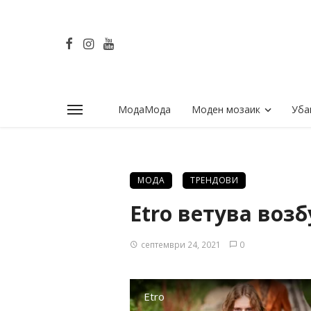
МодаМода
Моден мозаик
Уба
МОДА
ТРЕНДОВИ
Etro ветува воз
септември 24, 2021
0
Etro