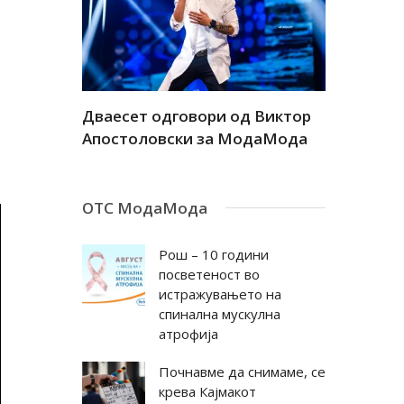
а
Дваесет одговори од Виктор
Дваесет 
андар
Апостоловски за МодаМода
Антовска
ОТС МодаМода
Рош – 10 години
посветеност во
истражувањето на
спинална мускулна
атрофија
Почнавме да снимаме, се
крева Кајмакот