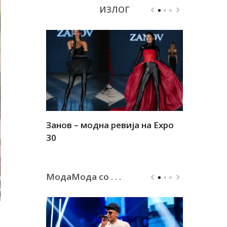
ИЗЛОГ
Занов – модна ревија на Expo
Алшар – м
30
30
МодаМода со . . .