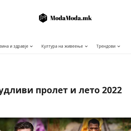
вина и здравје
Култура на живеење
Трендови
будливи пролет и лето 2022