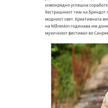
извонредно успешна соработка 
бестрашниот тим на брендот п
модниот свет. Креативната виз
на Måneskin годинава им доне
музичкиот фестивал во Санре