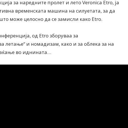
ција за наредните пролет и лето Veronica Etro, ја
тивна временската машина на силуетата, за да
што може целосно да се замисли како Etro.
онференција, од Etro зборуваа за
Дваесет одговори од Милена
Дваесет одговори з
Антовска за МодаМода
МодаМода со Алекс
 летање“ и номадизам, како и за облека за на
Ристовски Принц
Враќање во иднината…