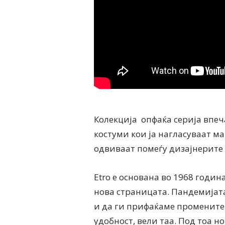
Колекција опфаќа серија впеч
костуми кои ја нагласуваат м
одвиваат помеѓу дизајнерите 
Etro е основана во 1968 годин
нова страницата. Пандемијата
и да ги прифаќаме промените.
удобност, вели таа. Под тоа н