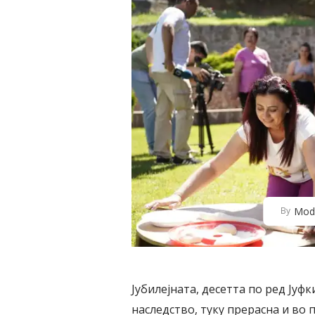
Mod
By
Јубилејната, десетта по ред Јуф
наследство, туку прерасна и во