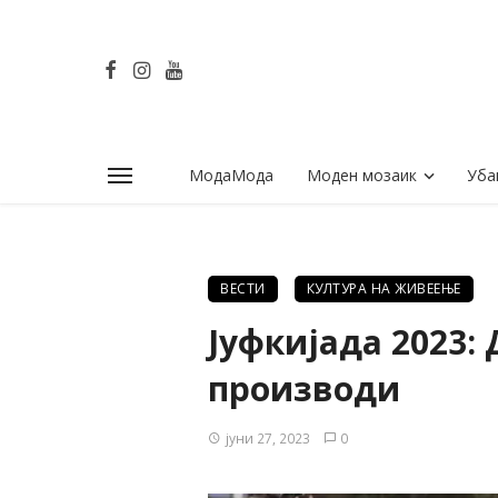
МодаМода
Моден мозаик
Уба
ВЕСТИ
КУЛТУРА НА ЖИВЕЕЊЕ
Јуфкијада 2023
производи
јуни 27, 2023
0