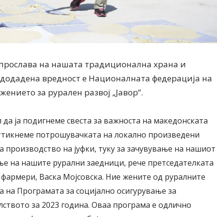
прослава на нашата традиционална храна и
 додадена вредност е Националната федерација на
жението за рурален развој „Јавор”.
 да ја подигнеме свеста за важноста на македонската
оттикнеме потрошувачката на локално произведени
за производство на јуфки, туку за зачувување на нашиот
ње на нашите рурални заедници, рече претседателката
Модни цитати
Модни цитати
фармери, Васка Мојсовска. Ние жените од руралните
а на Програмата за социјално осигурување за
ството за 2023 година. Оваа програма е одлично