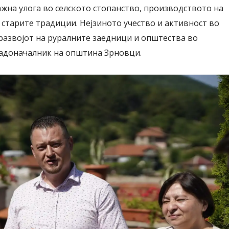
ажна улога во селското стопанство, производството на
 старите традиции. Нејзиното учество и активност во
развојот на руралните заедници и општества во
радоначалник на општина Зрновци.