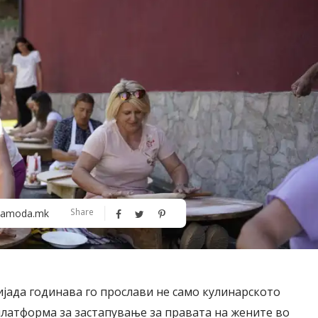
Алшар – модна ревија на Expo
Филигрански обетки
Share
amoda.mk
30
кијада годинава го прослави не само кулинарското
 платформа за застапување за правата на жените во