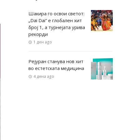
Шакира го освои светот:
„Dai Dai“ е глобален хит
број 1, а турнејата урива
рекорди
1 ден ago
Рејуран станува нов хит
во естетската медицина
4 дена ago