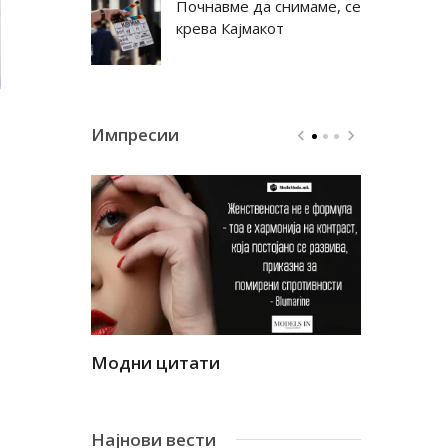
Почнавме да снимаме, се
крева Кајмакот
Импресии
Модни цитати
Модни ци
Најнови вести