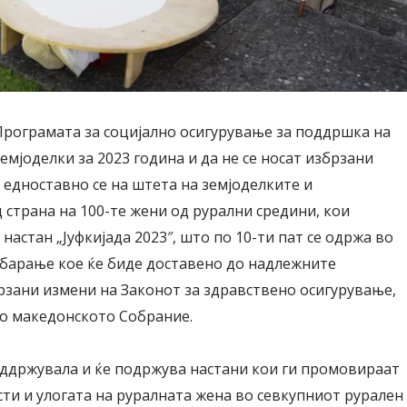
 Програмата за социјално осигурување за поддршка на
мјоделки за 2023 година и да не се носат избрзани
 едноставно се на штета на земјоделките и
 страна на 100-те жени од рурални средини, кои
астан „Јуфкијада 2023″, што по 10-ти пат се одржа во
 барање кое ќе биде доставено до надлежните
брзани измени на Законот за здравствено осигурување,
 во македонското Собрание.
држувала и ќе подржува настани кои ги промовираат
ти и улогата на руралната жена во севкупниот рурален