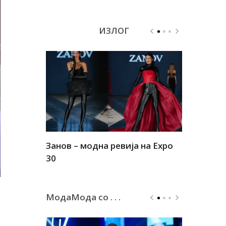
ИЗЛОГ
Занов – модна ревија на Expo
Алшар – м
30
30
МодаМода со . . .