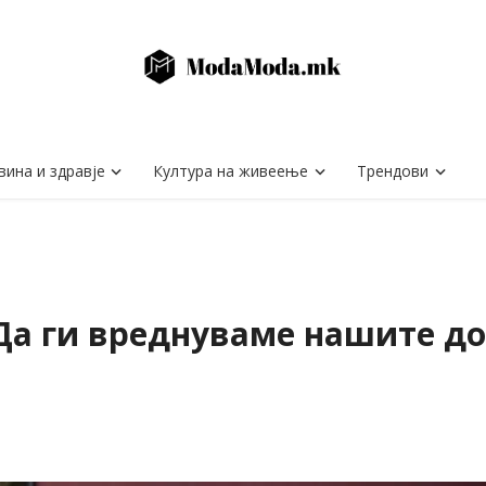
вина и здравје
Култура на живеење
Трендови
: Да ги вреднуваме нашите 