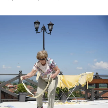
Дваесет одговори од Милена
Дваесет одговори з
Антовска за МодаМода
МодаМода со Алекс
Ристовски Принц