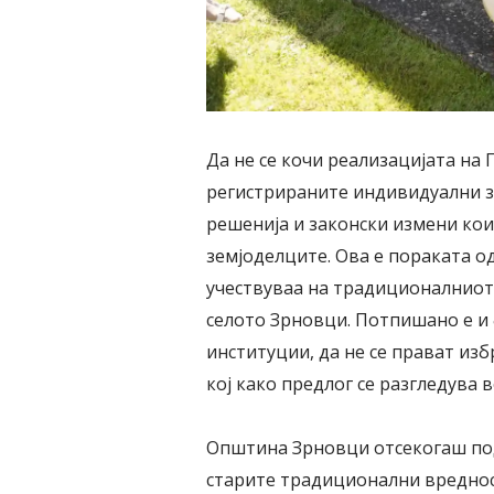
Да не се кочи реализацијата на
регистрираните индивидуални зе
решенија и законски измени кои
земјоделците. Ова е пораката од
учествуваа на традиционалниот н
селото Зрновци. Потпишано е и
институции, да не се прават из
кој како предлог се разгледува
Општина Зрновци отсекогаш под
старите традиционални вреднос