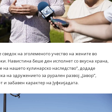
 сведок на зголеменото учество на жените во
ки. Навистина беше ден исполнет со вкусна храна,
 на нашето кулинарско наследство”, додаде
а на здружението за рурален развој „Јавор”,
 и забавен карактер на Јуфкијадата.