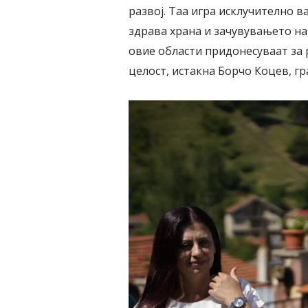
развој. Таа игра исклучително в
здрава храна и зачувувањето на
овие области придонесуваат за 
целост, истакна Борчо Коцев, г