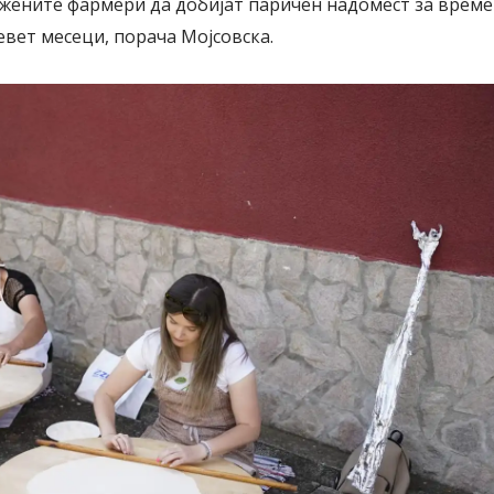
жените фармери да добијат паричен надомест за време
евет месеци, порача Мојсовска.