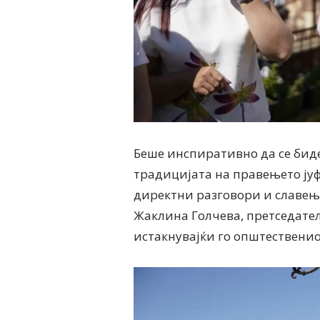
Беше инспиративно да се биде
традицијата на правењето јуф
директни разговори и славење
Жаклина Голчева, претседателк
истакнувајќи го општествениот