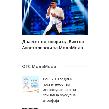
а
Дваесет одговори од Виктор
Дваесет 
андар
Апостоловски за МодаМода
Антовска
ОТС МодаМода
Рош – 10 години
посветеност во
истражувањето на
спинална мускулна
атрофија