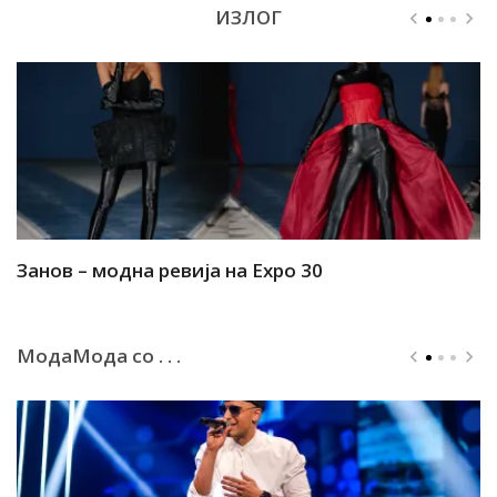
ИЗЛОГ
Занов – модна ревија на Expo 30
А
МодаМода со . . .