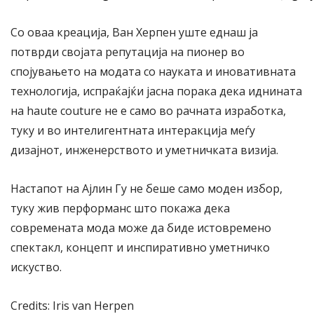
Со оваа креација, Ван Херпен уште еднаш ја
потврди својата репутација на пионер во
спојувањето на модата со науката и иновативната
технологија, испраќајќи јасна порака дека иднината
на haute couture не е само во рачната изработка,
туку и во интелигентната интеракција меѓу
дизајнот, инженерството и уметничката визија.
Настапот на Ајлин Гу не беше само моден избор,
туку жив перформанс што покажа дека
современата мода може да биде истовремено
спектакл, концепт и инспиративно уметничко
искуство.
Credits: Iris van Herpen