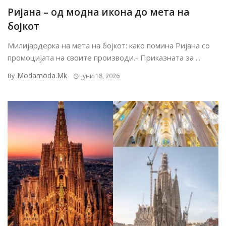
Ријана – од модна икона до мета на
бојкот
Милијардерка на мета на бојкот: како помина Ријана со
промоцијата на своите производи.- Приказната за ...
Modamoda.mk
By
јуни 18, 2026