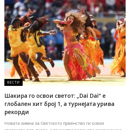
ВЕСТИ
Шакира го освои светот: „Dai Dai“ е
глобален хит број 1, а турнејата урива
рекорди
Новата химна за Светското првенство ги освои