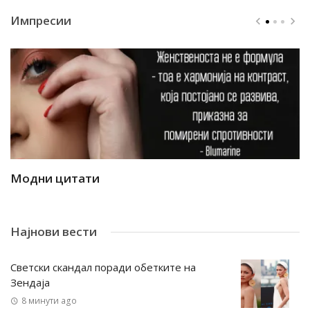
Импресии
Модни цитати
М
Најнови вести
Светски скандал поради обетките на
Зендаја
8 минути ago