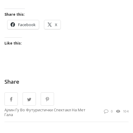
Share this:
Facebook
X
Like this:
Share
Ајлин Гу Во Футуристички Спектакл На Мет
0
104
Гала