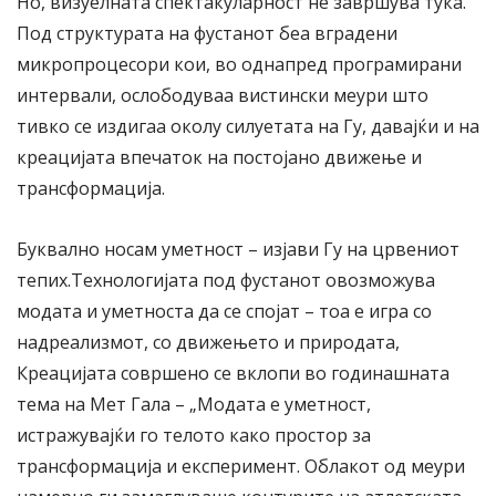
Но, визуелната спектакуларност не завршува тука.
Под структурата на фустанот беа вградени
микропроцесори кои, во однапред програмирани
интервали, ослободуваа вистински меури што
тивко се издигаа околу силуетата на Гу, давајќи и на
креацијата впечаток на постојано движење и
трансформација.
Буквално носам уметност – изјави Гу на црвениот
тепих.Технологијата под фустанот овозможува
модата и уметноста да се спојат – тоа е игра со
надреализмот, со движењето и природата,
Креацијата совршено се вклопи во годинашната
тема на Мет Гала – „Модата е уметност,
истражувајќи го телото како простор за
трансформација и експеримент. Облакот од меури