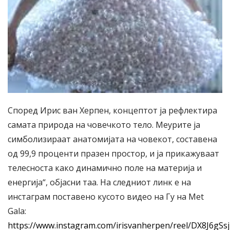
Според Ирис ван Херпен, концептот ја рефлектира
самата природа на човечкото тело. Меурите ја
симболизираат анатомијата на човекот, составена
од 99,9 проценти празен простор, и ја прикажуваат
телесноста како динамично поле на материја и
енергија“, објасни таа. На следниот линк е на
инстаграм поставено кусото видео на Гу на Met
Gala:
https://www.instagram.com/irisvanherpen/reel/DX8J6gSsj