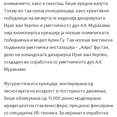
вниманието, како и секогаш, беше вредна валута.
Токму во таа силна конкуренција, како креативни
победници на вечерта се издвоија дизајнерката
Ирис ван Херпен и уметничкото дуо А.А. Мураками,
чија визионерска креација ја носеше олимписката
победничка и модел Ајлин Гу. Таа носеше вистинска
подвижна уметничка инсталација – „Аиро“ фустан,
дело на холандската дизајнерка Ирис ван Херпен,
создаден во соработка со уметничкото дуо А.А.
Мураками.
Футуристичката креација, инспирирана од
леснотијата на воздухот и постојаното движење,
беше обликувана од 15.000 рачно моделирани
иридесцентни стаклени сфери, прецизно фиксирани
со специјална УВ-техника. За нејзината изработка