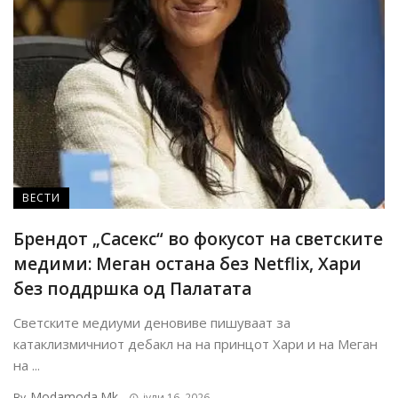
ВЕСТИ
Брендот „Сасекс“ во фокусот на светските
медими: Меган остана без Netflix, Хари
без поддршка од Палатата
Светските медиуми деновиве пишуваат за
катаклизмичниот дебакл на на принцот Хари и на Меган
на ...
Modamoda.mk
By
јули 16, 2026