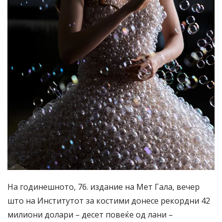
На годинешното, 76. издание на Мет Гала, вечер
што на Институтот за костими донесе рекордни 42
милиони долари – десет повеќе од лани –