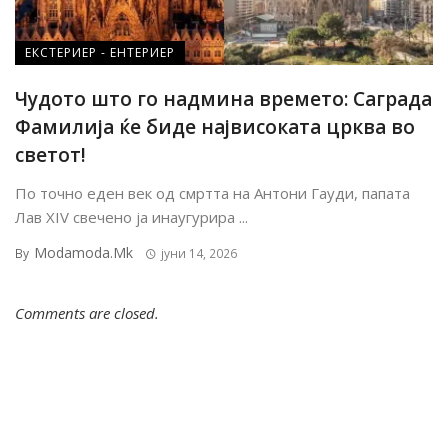
ЕКСТЕРИЕР - ЕНТЕРИЕР
Чудото што го надмина времето: Саграда
Фамилија ќе биде највисоката црква во
светот!
По точно еден век од смртта на Антони Гауди, папата
Лав XIV свечено ја инаугурира ...
Modamoda.mk
By
јуни 14, 2026
Comments are closed.