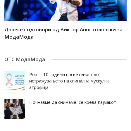
ар
Дваесет одговори од Виктор Апостоловски за
Д
МодаМода
М
ОТС МодаМода
Рош – 10 години посветеност во
истражувањето на спинална мускулна
атрофија
Почнавме да снимаме, се крева Кајмакот