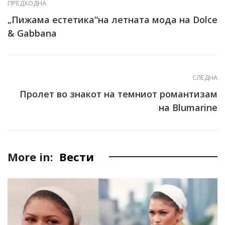
ПРЕДХОДНА
„Пижама естетика“на летната мода на Dolce
& Gabbana
СЛЕДНА
Пролет во знакот на темниот романтизам
на Blumarine
More in:
Вести