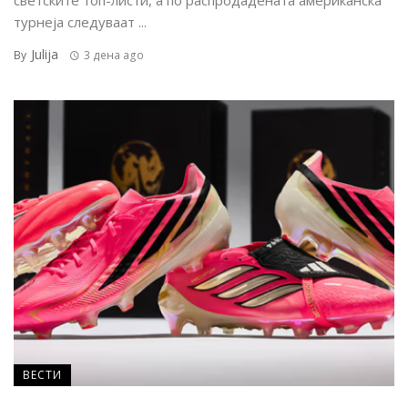
светските топ-листи, а по распродадената американска
турнеја следуваат ...
Julija
By
3 дена ago
ВЕСТИ