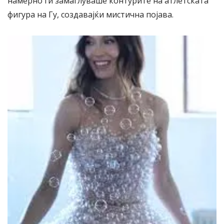
намерно ги замаглуваше контурите на атлетската
фигура на Гу, создавајќи мистична појава.