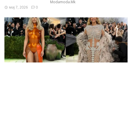
Modamoda.mk
мај 7, 2026
0
И покрај спектакуларните модни интерпретации на
темата „Fashion Is Art“, според модната критика и
реакциите на социјалните мрежи само мал дел од
ѕвездите навистина успеаја да ја претворат модата
во вистинско уметничко дело.