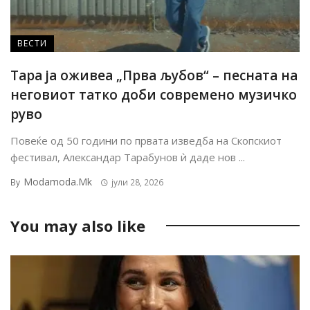
ВЕСТИ
Тара ја оживеа „Прва љубов“ – песната на
неговиот татко доби современо музичко
руво
Повеќе од 50 години по првата изведба на Скопскиот
фестивал, Александар Тарабунов ѝ даде нов ...
Modamoda.mk
By
јули 28, 2026
You may also like