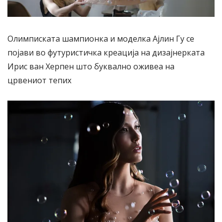
Oлимписката шампионка и моделка Ајлин Гу се
појави во футуристичка креација на дизајнерката
Ирис ван Херпен што буквално оживеа на
црвениот тепих