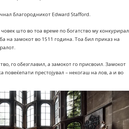
чнал благородникот Edward Stafford.
 човек што во тоа време по богатство му конкурирал
ба на замокот во 1511 година. Тоа бил приказ на
ралот.
Дваесет одговори од Милена
Дваесет одговори з
Антовска за МодаМода
МодаМода со Алекс
Ристовски Принц
ство, го обезглавил, а замокот го присвоил. Замокот
ка повеќепати престојувал – некогаш на лов, а и во