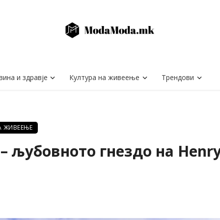
вина и здравје
Култура на живеење
Трендови
А ЖИВЕЕЊЕ
 – љубовното гнездо на Henry 