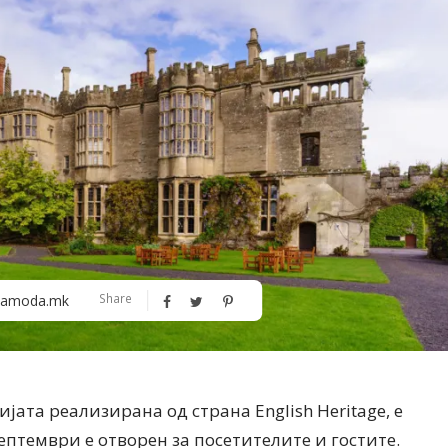
Алшар – модна ревија на Expo
Филигрански обетки
Share
amoda.mk
30
ијата реализирана од страна English Heritage, е
септември е отворен за посетителите и гостите.