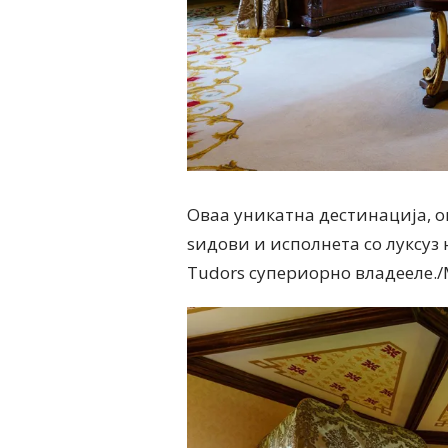
Оваа уникатна дестинација, 
sидови и исполнета со луксуз н
Tudors супериорно владееле./