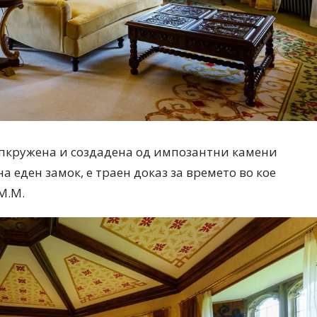
опкружена и создадена од импозантни камени
а еден замок, е траен доказ за времето во кое
М.М.