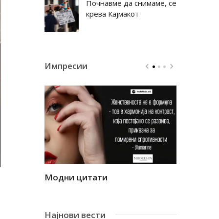
Почнавме да снимаме, се
крева Кајмакот
Импресии
Модни цитати
Модни ци
Најнови вести