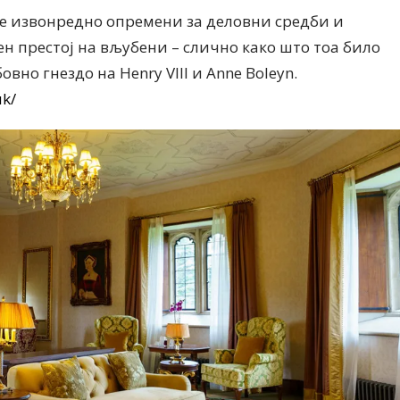
се извонредно опремени за деловни средби и
ен престој на вљубени – слично како што тоа било
вно гнездо на Henry VIII и Anne Boleyn.
uk/