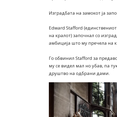
Изградбата на замокот ја запо
Edward Stafford (единствениот
на кралот) започнал со изград
амбиција што му пречела на к
Го обвинил Stafford за предав
му се видел мал но убав, па ту
друштво на одбрани дами.