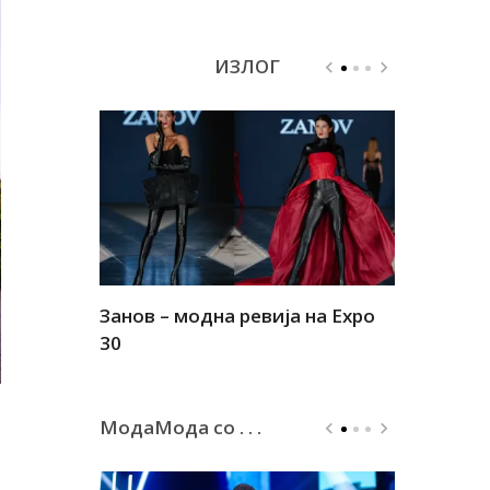
ИЗЛОГ
Занов – модна ревија на Expo
Алшар – м
30
30
МодаМода со . . .