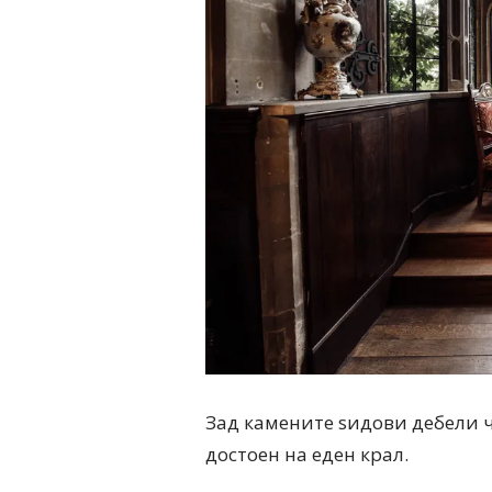
Зад камените ѕидови дебели ч
достоен на еден крал.