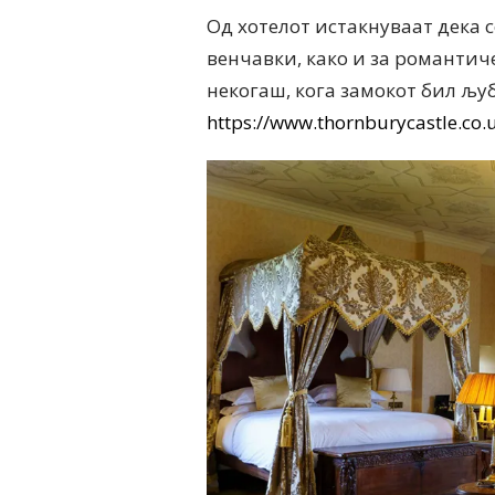
Од хотелот истакнуваат дека 
венчавки, како и за романтич
некогаш, кога замокот бил љубо
https://www.thornburycastle.co.