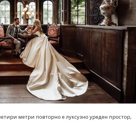
Модни цитати
Модни цитати
етири метри повторно е луксузно уреден простор,