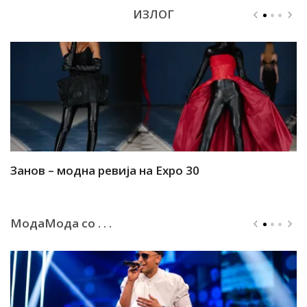
ИЗЛОГ
Занов – модна ревија на Expo 30
А
МодаМода со . . .