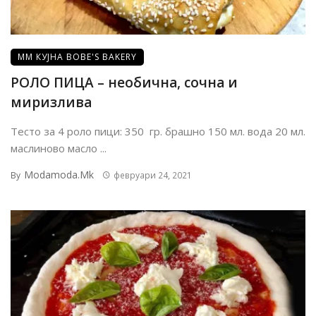
ММ КУЈНА BOBE'S BAKERY
РОЛО ПИЦА – необична, сочна и
миризлива
Тесто за 4 роло пици: 350 гр. брашно 150 мл. вода 20 мл.
маслиново масло ...
Modamoda.mk
By
февруари 24, 2021