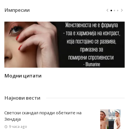
Импресии
Модни цитати
М
Најнови вести
Светски скандал поради обетките на
Зендаја
9 часа ago