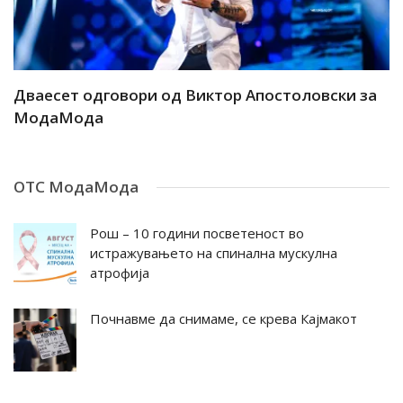
ар
Дваесет одговори од Виктор Апостоловски за
Д
МодаМода
М
ОТС МодаМода
Рош – 10 години посветеност во
истражувањето на спинална мускулна
атрофија
Почнавме да снимаме, се крева Кајмакот