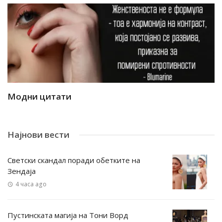
Модни цитати
М
Најнови вести
Светски скандал поради обетките на
Зендаја
4 часа ago
Пустинската магија на Тони Ворд