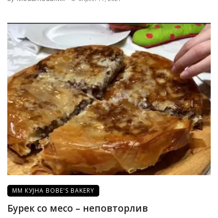
ММ КУЈНА BOBE'S BAKERY
Бурек со месо – неповторлив