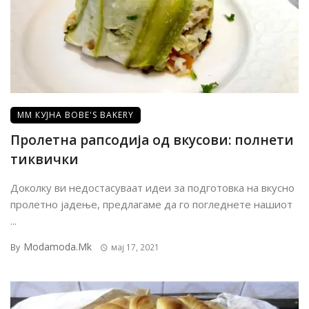
ММ КУЈНА BOBE'S BAKERY
Пролетна рапсодија од вкусови: полнети
тиквички
Доколку ви недостасуваат идеи за подготовка на вкусно
пролетно јадење, предлагаме да го погледнете нашиот
...
Modamoda.mk
By
мај 17, 2021