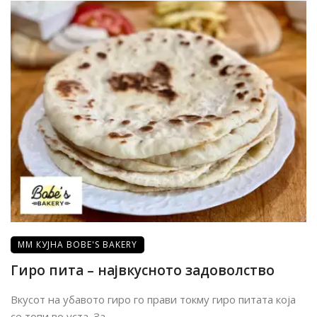
ММ КУЈНА BOBE'S BAKERY
Гиро пита – највкусното задоволство
Вкусот на убавото гиро го прави токму гиро питата која
се топи во уста. За ...