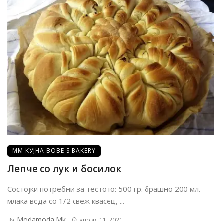
ММ КУЈНА BOBE'S BAKERY
Лепче со лук и босилок
Состојки потребни за тестото: 500 гр. брашно 200 мл.
млака вода со 1/2 свеж квасец, ...
Modamoda.mk
By
април 11, 2021