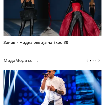
Занов – модна ревија на Expo 30
А
МодаМода со . . .