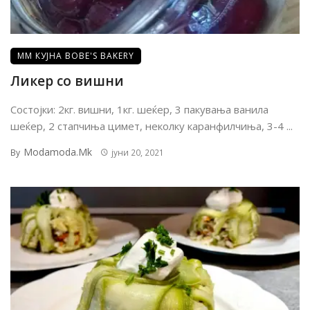
ММ КУЈНА BOBE'S BAKERY
Ликер со вишни
Состојки: 2кг. вишни, 1кг. шеќер, 3 пакувања ванила
шеќер, 2 стапчиња цимет, неколку каранфилчиња, 3-4 ...
Modamoda.mk
By
јуни 20, 2021