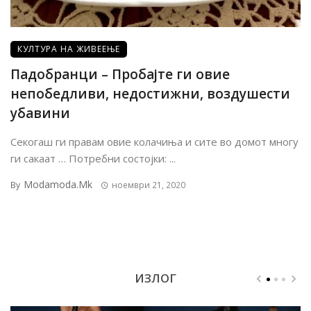
КУЛТУРА НА ЖИВЕЕЊЕ
Падобранци – Пробајте ги овие
непобедливи, недостижни, воздушести
убавини
Секогаш ги правам овие колачиња и сите во домот многу
ги сакаат … Потребни состојки: ...
Modamoda.mk
By
ноември 21, 2020
ИЗЛОГ