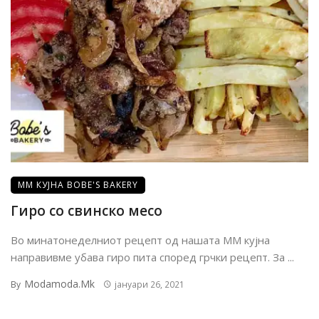
ММ КУЈНА BOBE'S BAKERY
Гиро со свинско месо
Во минатонеделниот рецепт од нашата MM кујна
направивме убава гиро пита според грчки рецепт. За ...
Modamoda.mk
By
јануари 26, 2021