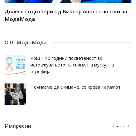
ар
Дваесет одговори од Виктор Апостоловски за
Д
МодаМода
М
ОТС МодаМода
Рош – 10 години посветеност во
истражувањето на спинална мускулна
атрофија
Почнавме да снимаме, се крева Кајмакот
Импресии