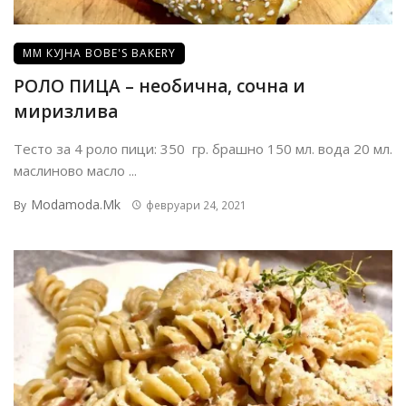
ММ КУЈНА BOBE'S BAKERY
РОЛО ПИЦА – необична, сочна и
миризлива
Тесто за 4 роло пици: 350 гр. брашно 150 мл. вода 20 мл.
маслиново масло ...
Modamoda.mk
By
февруари 24, 2021