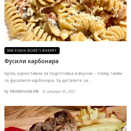
ММ КУЈНА BOBE'S BAKERY
Фусили карбонара
Брзи, едноставни за подготовка и вкусни – токму такви
се фусилите карбонара. За деталите за ...
Modamoda.mk
By
јануари 30, 2021