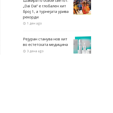
Шакира го освои светот:
„Dai Dai“ е глобален хит
број 1, а турнејата урива
рекорди
1 ден ago
Рејуран станува нов хит
во естетската медицина
3 дена ago