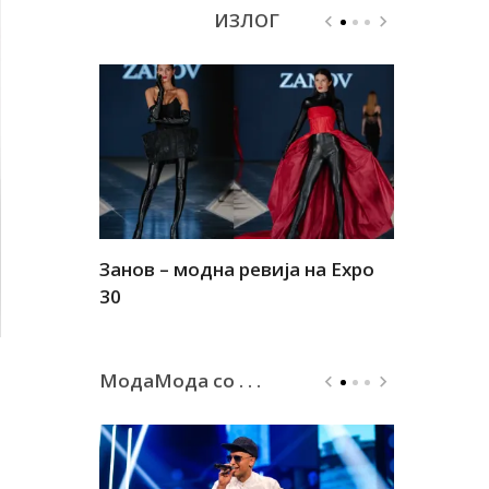
ИЗЛОГ
Занов – модна ревија на Expo
Алшар – м
30
30
МодаМода со . . .