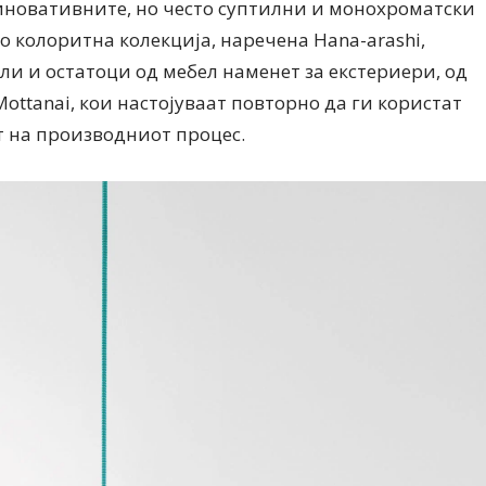
о иновативните, но често суптилни и монохроматски
о колоритна колекција, наречена Hana-arashi,
и и остатоци од мебел наменет за екстериери, од
ottanai, кои настојуваат повторно да ги користат
т на производниот процес.
Дваесет одговори од Милена
Дваесет одговори з
Антовска за МодаМода
МодаМода со Алекс
Ристовски Принц