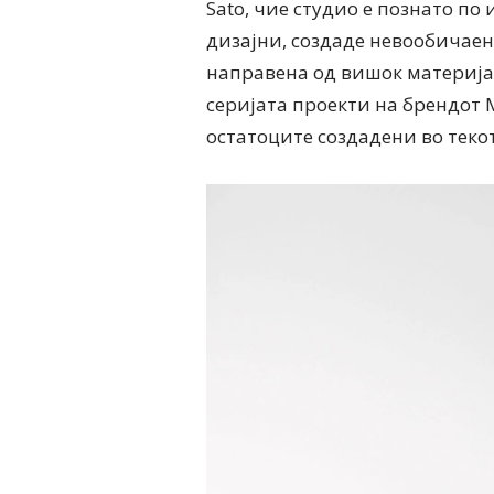
Sato, чие студио е познато п
дизајни, создаде невообичаен
направена од вишок материјал
серијата проекти на брендот M
остатоците создадени во теко