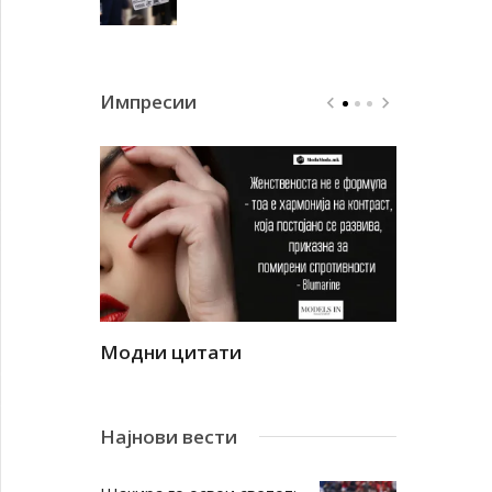
Импресии
Модни цитати
Модни ци
Најнови вести