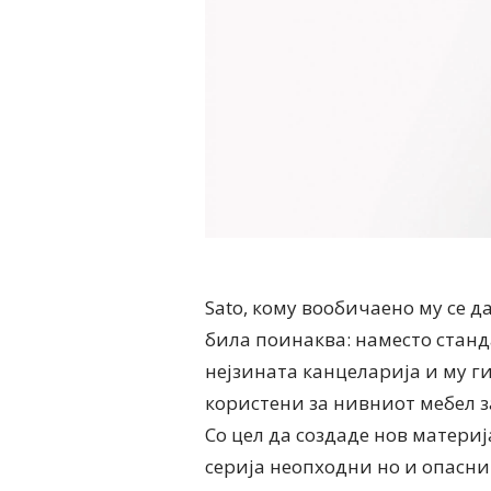
Sato, кому вообичаено му се д
била поинаква: наместо станда
нејзината канцеларија и му г
користени за нивниот мебел з
Со цел да создаде нов материј
серија неопходни но и опасни