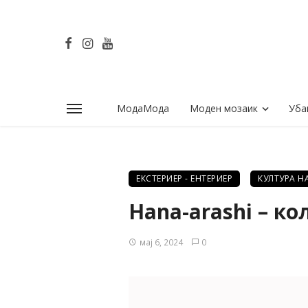
МодаМода
Моден мозаик
Уба
ЕКСТЕРИЕР - ЕНТЕРИЕР
КУЛТУРА Н
Hana-arashi – к
мај 6, 2024
0