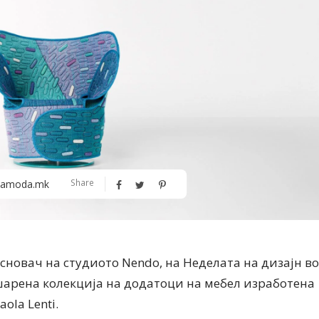
Алшар – модна ревија на Expo
Филигрански обетки
Share
amoda.mk
30
 основач на студиото Nendo, на Неделата на дизајн во
шарена колекција на додатоци на мебел изработена
ola Lenti.