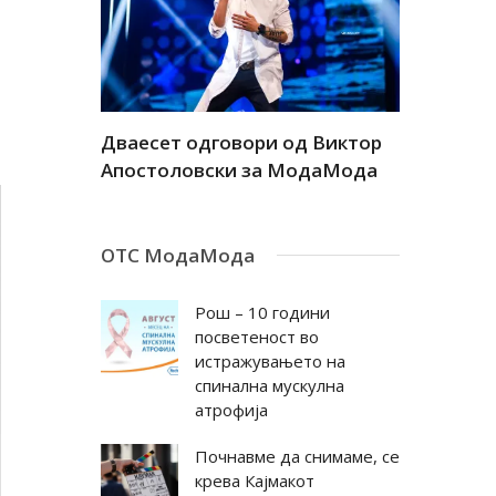
а
Дваесет одговори од Виктор
Дваесет 
андар
Апостоловски за МодаМода
Антовска
ОТС МодаМода
Рош – 10 години
посветеност во
истражувањето на
спинална мускулна
атрофија
Почнавме да снимаме, се
крева Кајмакот