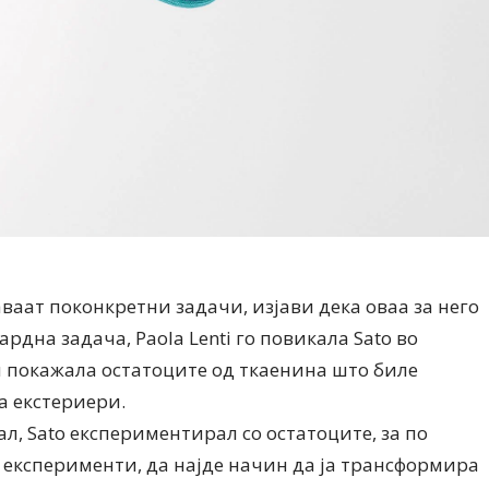
аваат поконкретни задачи, изјави дека оваа за него
рдна задача, Paola Lenti го повикала Sato во
и покажала остатоците од ткаенина што биле
а екстериери.
ал, Sato експериментирал со остатоците, за по
 експерименти, да најде начин да ја трансформира