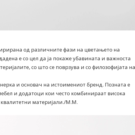
пирирана од различните фази на цветањето на
здадена е со цел да ја покаже убавината и важноста
еријалите, со што се поврзува и со филозофијата н
ајнерка и основач на истоимениот бренд. Позната е
мебел и додатоци кои често комбинираат висока
 квалитетни материјали./М.М.