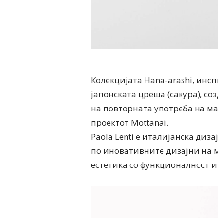
Колекцијата Hana-arashi, инс
јапонската цреша (сакура), со
на повторната употреба на мат
проектот Mottanai.
Paola Lenti е италијанска диз
по иновативните дизајни на 
естетика со функционалност и