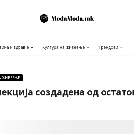
вина и здравје
Култура на живеење
Трендови
А ЖИВЕЕЊЕ
олекција создадена од остат