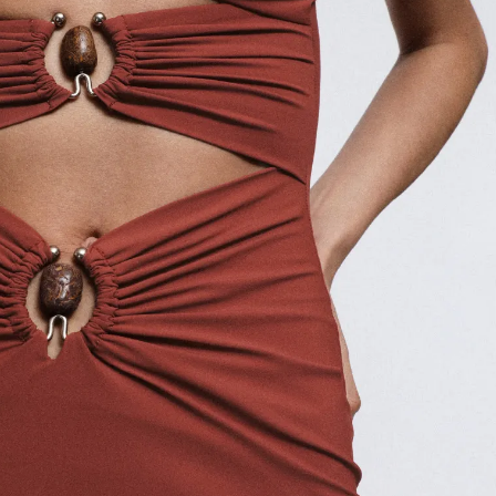
Модни цитати
Модни цитати