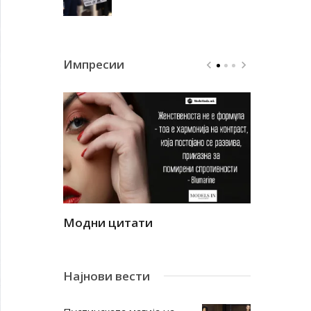
Импресии
Модни цитати
Модни ци
Најнови вести