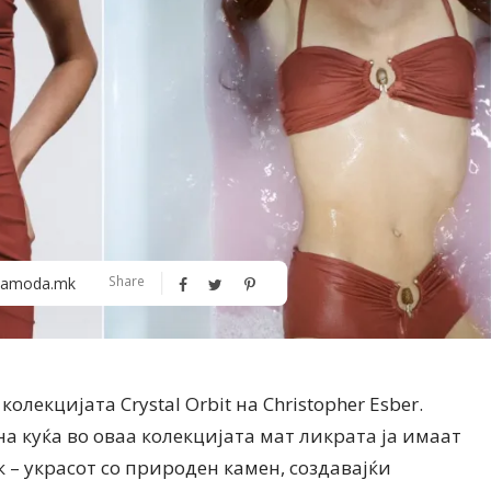
Алшар – модна ревија на Expo
Филигрански обетки
Share
amoda.mk
30
олекцијата Crystal Orbit на Christopher Esber.
а куќа во оваа колекцијата мат ликрата ја имаат
 – украсот со природен камен, создавајќи