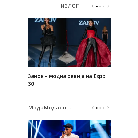
ИЗЛОГ
Занов – модна ревија на Expo
Алшар – м
30
30
МодаМода со . . .