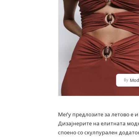
Mod
By
Меѓу предлозите за летово е и к
Дизајнерите на елитната модн
споено со скулпурален додаток