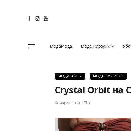
МодаМода
Моден мозаик
Уба
МОДА ВЕСТИ
МОДЕН МОЗАИК
Crystal Orbit на 
мај 20, 2024
0