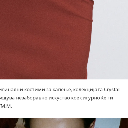
гинални костими за капење, колекцијата Crystal
збедува незаборавно искуство кое сигурно ќе ги
/М.М.