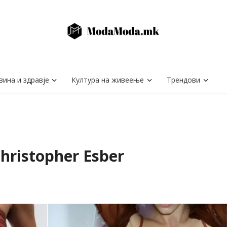
вина и здравје
Култура на живеење
Трендови
Christopher Esber