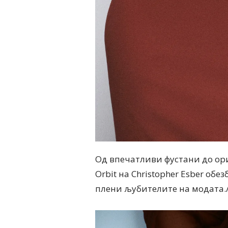
Од впечатливи фустани до ори
Orbit на Christopher Esber обе
плени љубителите на модата.