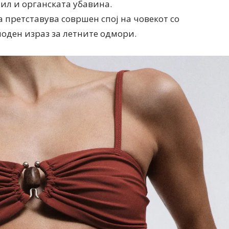
ил и органската убавина.
а претставува совршен спој на човекот со
оден израз за летните одмори.
Дваесет одговори од Милена
Дваесет одговори з
Антовска за МодаМода
МодаМода со Алекс
Ристовски Принц