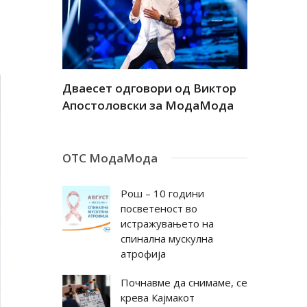
а
Дваесет одговори од Виктор
Дваесет 
андар
Апостоловски за МодаМода
Антовска
ОТС МодаМода
Рош – 10 години
посветеност во
истражувањето на
спинална мускулна
атрофија
Почнавме да снимаме, се
крева Кајмакот