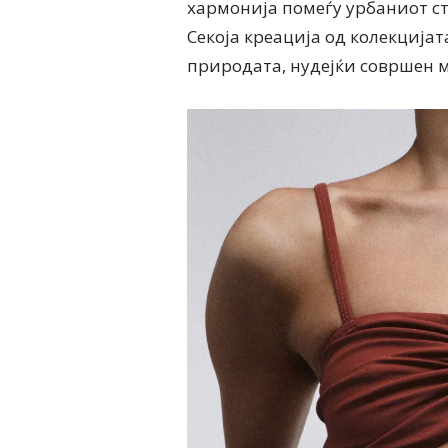
хармонија помеѓу урбаниот ст
Секоја креација од колекцијат
природата, нудејќи совршен м