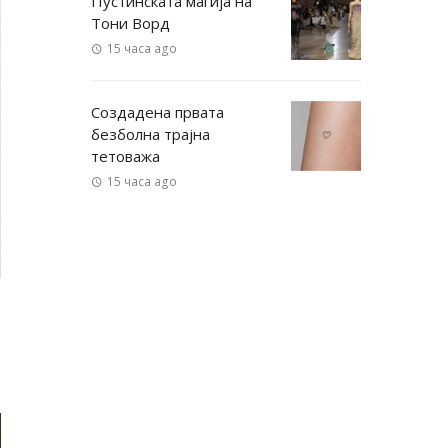
Пустинската магија на
Тони Ворд
15 часа ago
Создадена првата
безболна трајна
тетоважа
15 часа ago