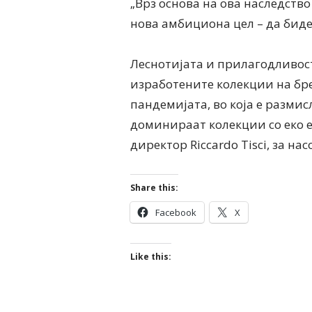
„Врз основа на ова наследств
нова амбициона цел – да бид
Леснотијата и прилагодливос
изработените колекции на бре
пандемијата, во која е размис
доминираат колекции со еко е
директор Riccardo Tisci, за н
Share this:
Facebook
X
Like this: