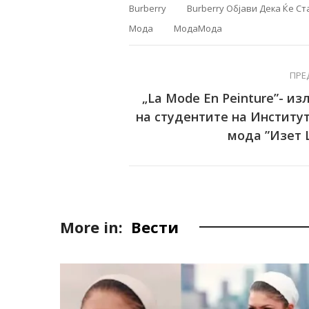
Burberry
Burberry Објави Дека Ќе С
Мода
МодаМода
ПРЕ
„La Mode En Peinture”- и
на студентите на Институт
мода ”Изет 
More in:
Вести