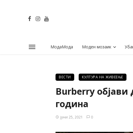
МодаМода
Моден мозаик
Уба
ВЕСТИ
КУЛТУРА НА ЖИВЕЕЊЕ
Burberry објави
година
јуни 25, 2021
0