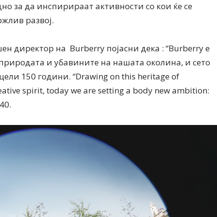
но за да инспирираат активности со кои ќе се
ржлив развој.
ен директор на Burberry појасни дека : “Burberry е
 природата и убавините на нашата околина, и сето
ли 150 години. “Drawing on this heritage of
ative spirit, today we are setting a body new ambition:
40.