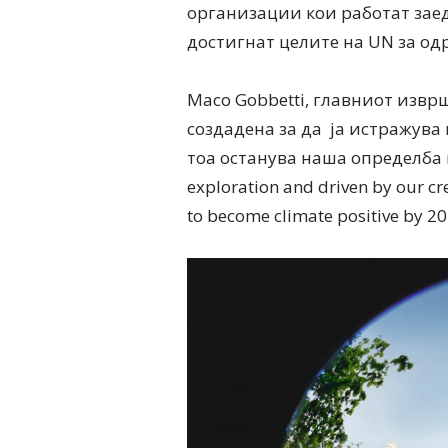
организации кои работат заед
достигнат целите на UN за од
Maco Gobbetti, главниот изврш
создадена за да ја истражува
тоа останува наша определба це
exploration and driven by our cre
to become climate positive by 20