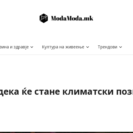
вина и здравје
Култура на живеење
Трендови
 дека ќе стане климатски по