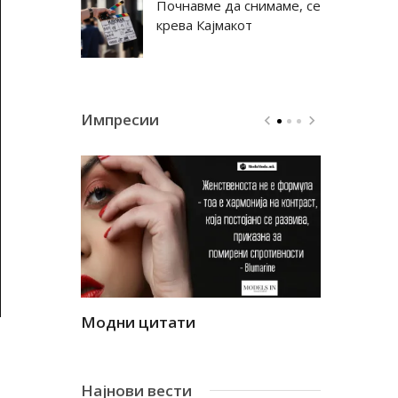
Почнавме да снимаме, се
крева Кајмакот
Импресии
Модни цитати
Модни ци
Најнови вести