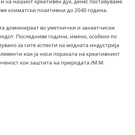
о и на нашиот креативен дух, денес поставуваме
еме климатски позитивни до 2040 година.
та доминираат во уметнички и занаетчиски
ндот. Последниве години, имено, особено по
лувано за сите аспекти на модната индустрија
лементи кои ја носи пораката на креативниот
асоченост кон заштита на природата./М.М.