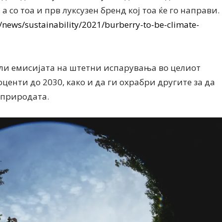
 со тоа и прв луксузен бренд кој тоа ќе го направи.
news/sustainability/2021/burberry-to-be-climate-
али емисијата на штетни испарувања во целиот
центи до 2030, како и да ги охрабри другите за да
Дваесет одговори од Милена
Дваесет одговори з
 природата.
Антовска за МодаМода
МодаМода со Алекс
Ристовски Принц