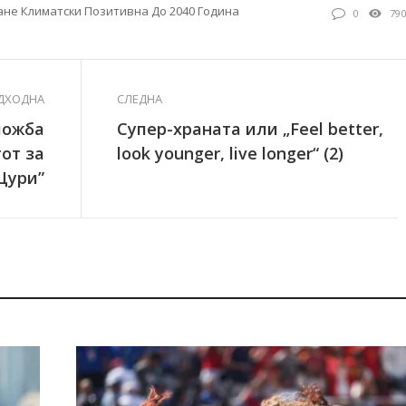
тане Климатски Позитивна До 2040 Година
0
79
ДХОДНА
СЛЕДНА
зложба
Супер-храната или „Feel better,
от за
look younger, live longer“ (2)
Цури”