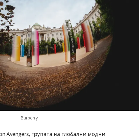
Модни цитати
Модни цитати
Burberry
on Avengers, групата на глобални модни