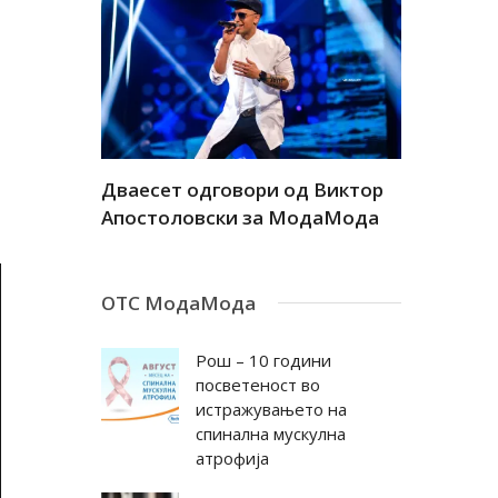
а
Дваесет одговори од Виктор
Дваесет 
андар
Апостоловски за МодаМода
Антовска
ОТС МодаМода
Рош – 10 години
посветеност во
истражувањето на
спинална мускулна
атрофија