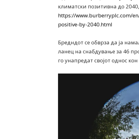
климатски позитивна до 2040, а
https://www.burberryplc.com/en/
positive-by-2040.html
Бредндот се обврза да ја нам
ланец на снабдување за 46 про
го унапредат својот однос кон