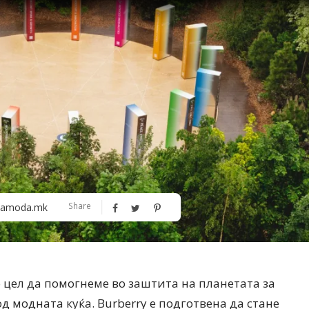
Алшар – модна ревија на Expo
Филигрански обетки
Share
amoda.mk
30
о цел да помогнеме во заштита на планетата за
д модната куќа. Burberry е подготвена да стане