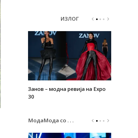
ИЗЛОГ
Занов – модна ревија на Expo
Алшар – м
30
30
МодаМода со . . .