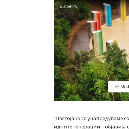
Burberry
Mod
By
“Постојано се унапредуваме с
идните генерации – објавија о