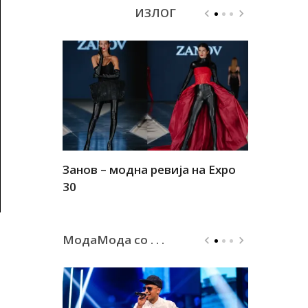
ИЗЛОГ
Занов – модна ревија на Expo
Алшар – м
30
30
МодаМода со . . .