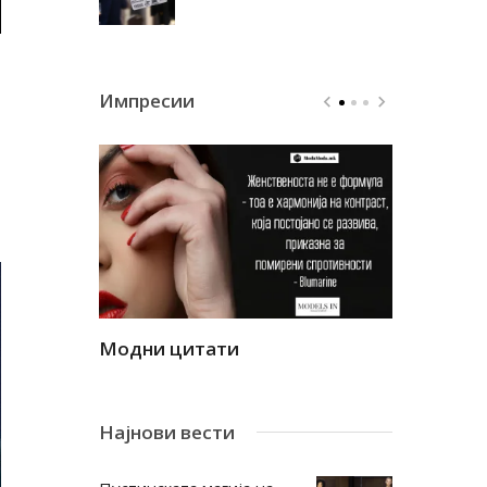
Импресии
Модни цитати
Модни ци
Најнови вести