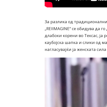
За разлика од традиционални
„REIIMAGINE“ се обидува да го
длабоки корени во Тексас, ја 
каубојска шапка и слики од м
нагласувајќи ја женската сила