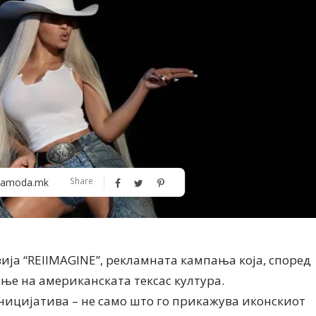
Алшар – модна ревија на Expo
Филигрански обетки
Share
amoda.mk
30
авија “REIIMAGINE”, рекламната кампања која, според
ње на американската тексас култура.
ницијатива – не само што го прикажува иконскиот