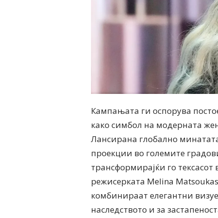
Кампањата ги оспорува постое
како симбол на модерната жен
Лансирана глобално минатат
проекции во големите градови
трансформирајќи го тексасот 
режисерката Melina Matsoukas
комбинираат елегантни визуе
наследството и за застапеност