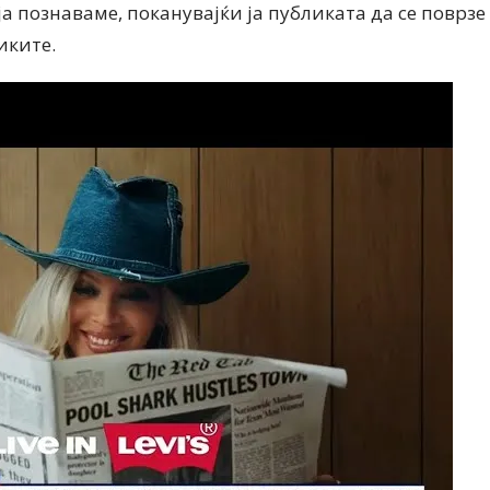
а познаваме, поканувајќи ја публиката да се поврзе
иките.