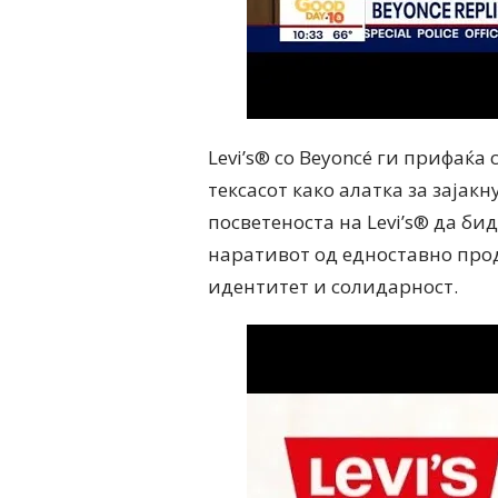
Levi’s® со Beyoncé ги прифаќа
тексасот како алатка за зајак
посветеноста на Levi’s® да би
наративот од едноставно про
идентитет и солидарност.