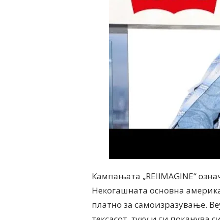
Кампањата „REIIMAGINE“ означу
Некогашната основна америка
платно за самоизразување. Be
тексасот, туку и ги поканува 