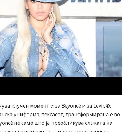
ва клучен момент и за Beyoncé и за Levi’s®.
нска униформа, тексасот, трансформирана е во
yoncé не само што ја преобликува сликата на
сите да ја преиспитаат нивната поврзаност со