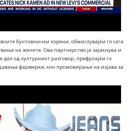
 своите бунтовнички корени, обмислувајќи го сега
нување на жените. Ова партнерство ја зајакнува и
де дел од културниот разговор, префрлајќи го
давање фармерки, кон промовирање на изјава за