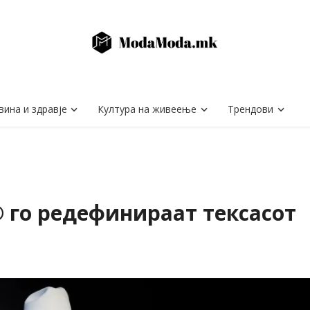
вина и здравје
Култура на живеење
Трендови
s® го редефинираат тексасот