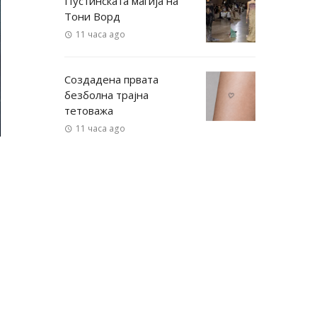
Пустинската магија на
Тони Ворд
11 часа ago
Создадена првата
безболна трајна
тетоважа
11 часа ago