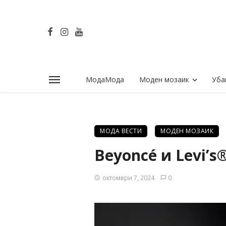
МодаМода
Моден мозаик
Уба
МОДА ВЕСТИ
МОДЕН МОЗАИК
Beyoncé и Levi’
октомври 7, 2024
0