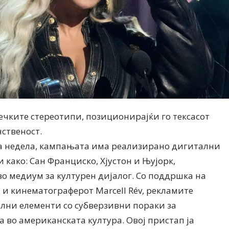
чките стереотипи, позиционирајќи го тексасот
ственост.
а недела, кампањата има реализирано дигитални
 како: Сан Франциско, Хјустон и Њујорк,
во медиум за културен дијалог. Со поддршка на
 и кинематограферот Marcell Rév, рекламите
лни елементи со субверзивни пораки за
а во американската култура. Овој пристап ја