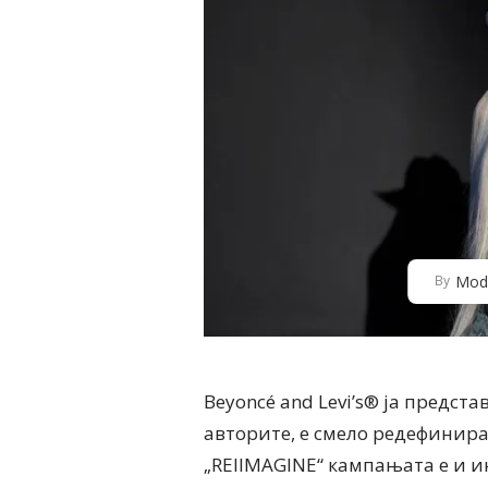
Mod
By
Beyoncé and Levi’s® ја предст
авторите, е смело редефинира
„REIIMAGINE“ кампањата е и и