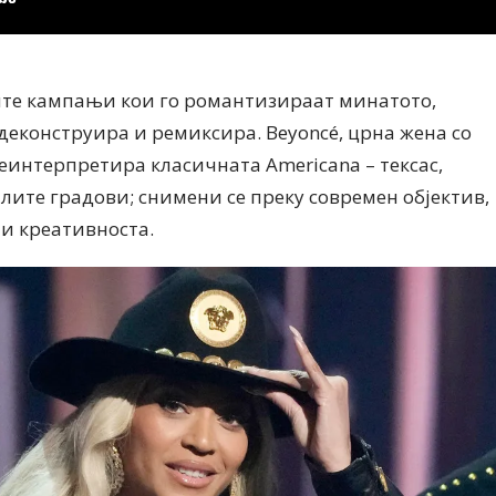
те кампањи кои го романтизираат минатото,
 деконструира и ремиксира. Beyoncé, црна жена со
реинтерпретира класичната Americana – тексас,
алите градови; снимени се преку современ објектив,
 и креативноста.
Модни цитати
Модни цитати