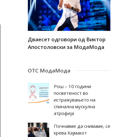
а
Дваесет одговори од Виктор
Дваесет 
андар
Апостоловски за МодаМода
Антовска
ОТС МодаМода
Рош – 10 години
посветеност во
истражувањето на
спинална мускулна
атрофија
Почнавме да снимаме, се
крева Кајмакот