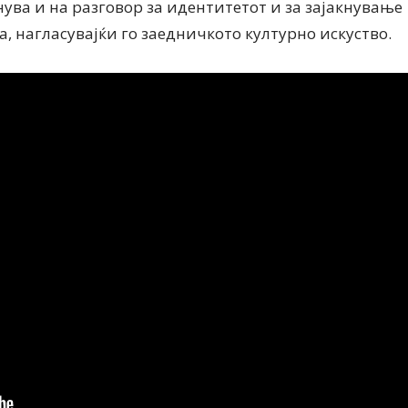
нува и на разговор за идентитетот и за зајакнување
, нагласувајќи го заедничкото културно искуство.
Дваесет одговори од Милена
Дваесет одговори з
Антовска за МодаМода
МодаМода со Алекс
Ристовски Принц