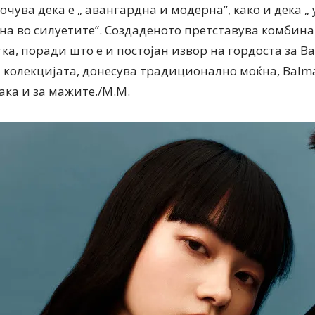
сочува дека е „ авангардна и модерна”, како и дека „
а во силуетите”. Создаденото претставува комбина
а, поради што е и постојан извор на гордоста за Ba
а колекцијата, донесува традиционално моќна, Balma
така и за мажите./М.М.