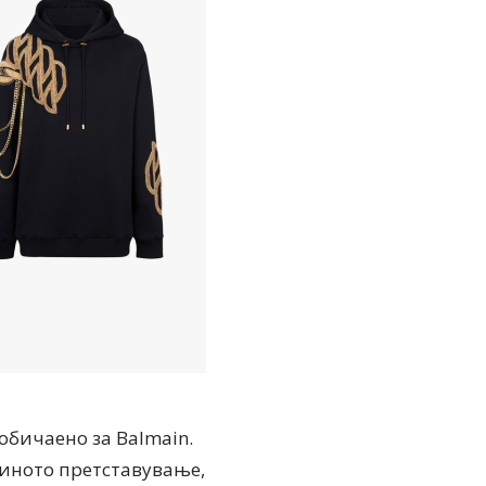
обичаено за Balmain.
јзиното претставување,