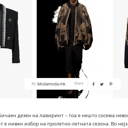
Share
Modamoda.mk
By
бичаен дезен на лавиринт – тоа е нешто сосема нево
от е нивен избор на пролетно-летната сезона. Во не