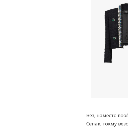
Вез, наместо воо
Сепак, токму вез