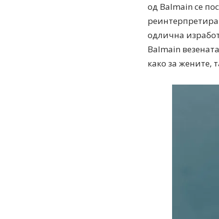
од Balmain се по
реинтерпретиран
одлична изработк
Balmain везенат
како за жените, 