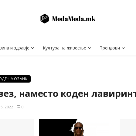
вина и здравје
Култура на живеење
Трендови
ОДЕН МОЗАИК
 вез, наместо коден лавирин
15, 2022
0