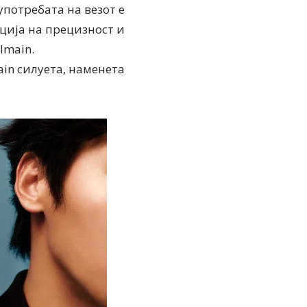
 употребата на везот е
ција на прецизност и
lmain.
in силуета, наменета