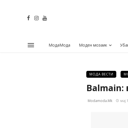
МодаМода
Моден мозаик
Уба
МОДА ВЕСТИ
М
Balmain:
Modamoda.mk
мај 