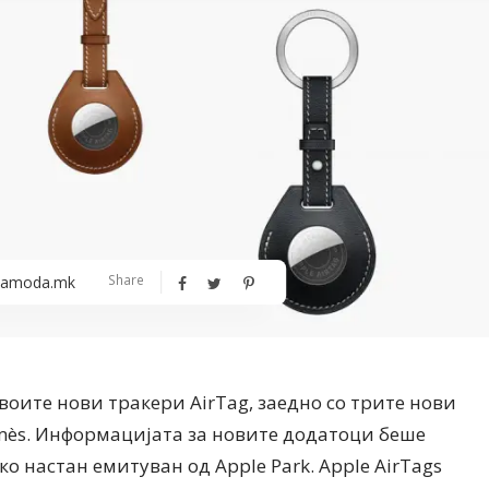
Алшар – модна ревија на Expo
Филигрански обетки
Share
amoda.mk
30
воите нови тракери AirTag, заедно со трите нови
mès. Информацијата за новите додатоци беше
ако настан емитуван од Apple Park. Apple AirTags