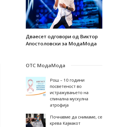
а
Дваесет одговори од Виктор
Дваесет 
андар
Апостоловски за МодаМода
Антовска
ОТС МодаМода
Рош – 10 години
посветеност во
истражувањето на
спинална мускулна
атрофија
Почнавме да снимаме, се
крева Кајмакот