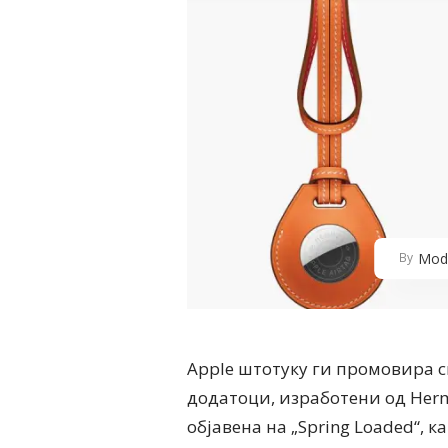
Mod
By
Apple штотуку ги промовира с
додатоци, изработени од Her
објавена на „Spring Loaded“, к