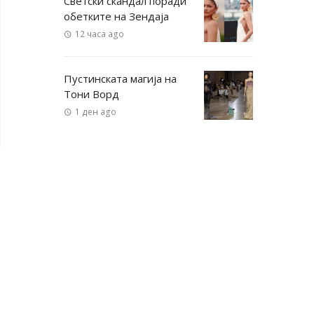
Светски скандал поради
обетките на Зендаја
12 часа ago
Пустинската магија на
Тони Ворд
1 ден ago