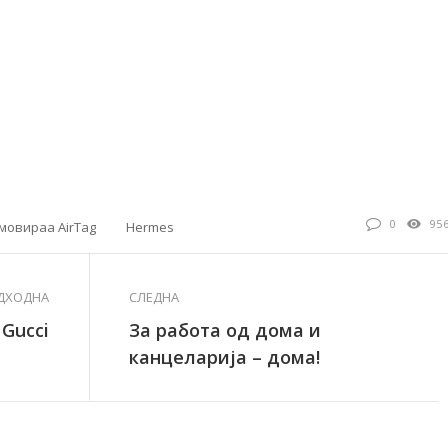
0
95
мовираа AirTag
Hermes
ДХОДНА
СЛЕДНА
 Gucci
За работа од дома и
канцеларија – дома!