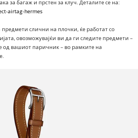
ка за багаж и прстен за клуч. Деталите се на:
ect-airtag-hermes
 предмети слични на плочки, ќе работат со
ијата, овозможувајќи ви да ги следите предмети –
Дваесет одговори од Милена
Дваесет одговори з
е од вашиот паричник – во рамките на
Антовска за МодаМода
МодаМода со Алекс
Ристовски Принц
e.