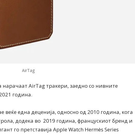
AirTag
 нарачаат AirTag тракери, заедно со нивните
2021 година.
ае веќе една деценија, односно од 2010 година, кога
трола, додека во 2019 година, францускиот бренд и
ант го претставија Apple Watch Hermès Series