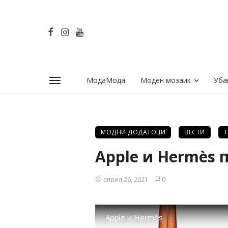
МодаМода
Моден мозаик
Уба
МОДНИ ДОДАТОЦИ
ВЕСТИ
Apple и Hermès 
април 26, 2021
0
Apple и Hermès