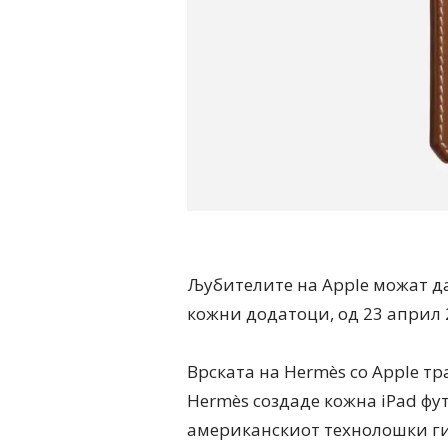
Љубителите на Apple можат да
кожни додатоци, од 23 април 
Врската на Hermès со Apple тр
Hermès создаде кожна iPad фу
американскиот технолошки гиг