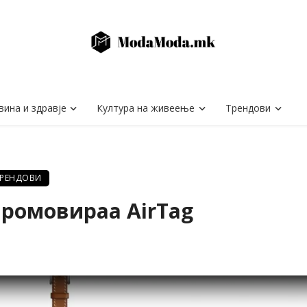
вина и здравје
Култура на живеење
Трендови
ТРЕНДОВИ
промовираа AirTag