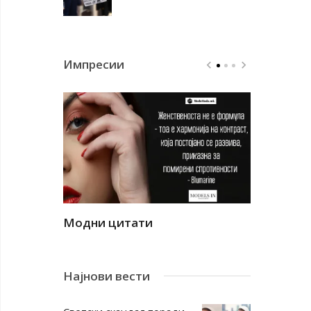
Импресии
Модни цитати
Модни ци
Најнови вести