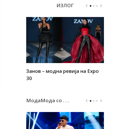
ИЗЛОГ
Занов – модна ревија на Expo
Алшар – м
30
30
МодаМода со . . .