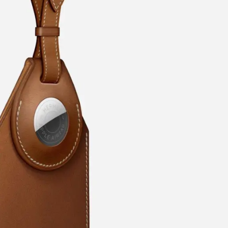
Модни цитати
Модни цитати