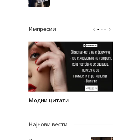
Импресии
Модни цитати
Модни ци
Најнови вести