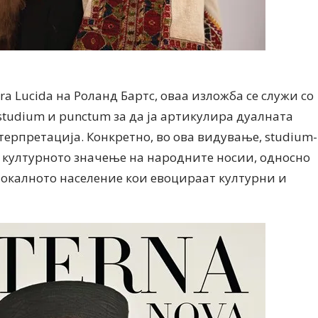
a Lucida на Роланд Бартс, оваа изложба се служи со
tudium и punctum за да ја артикулира дуалната
ерпретација. Конкретно, во ова видување, studium-
 културното значење на народните носии, односно
окалното население кои евоцираат културни и