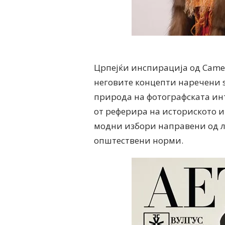
Црпејќи инспирација од Camer
неговите концепти наречени s
природа на фотографската инт
от реферира на историското и
модни избори направени од л
општествени норми.