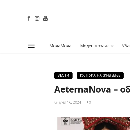
МодаМода
Моден мозаик
Уба
ВЕСТИ
КУЛТУРА НА ЖИВЕЕЊЕ
AeternaNova – о
јуни 16, 2024
0