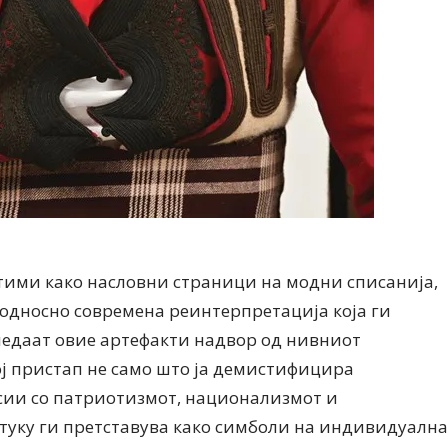
тими како насловни страници на модни списанија,
односно современа реинтерпретација која ги
ледаат овие артефакти надвор од нивниот
ј пристап не само што ја демистифицира
сии со патриотизмот, национализмот и
 туку ги претставува како симболи на индивидуална