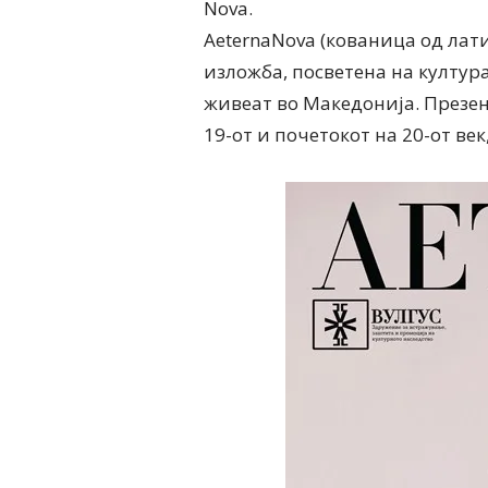
Nova.
AeternaNova (кованица од лат
изложба, посветена на култур
живеат во Македонија. Презен
19-от и почетокот на 20-от век