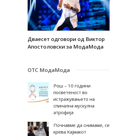
а
а
Дваесет одговори од Виктор
Дваесет 
андар
Апостоловски за МодаМода
Антовска
ОТС МодаМода
Рош – 10 години
посветеност во
истражувањето на
спинална мускулна
атрофија
Почнавме да снимаме, се
крева Кајмакот