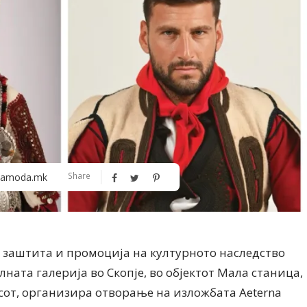
Алшар – модна ревија на Expo
Филигрански обетки
Share
amoda.mk
30
 заштита и промоција на културното наследство
лната галерија во Скопје, во објектот Мала станица,
часот, организира отворање на изложбата Aeterna