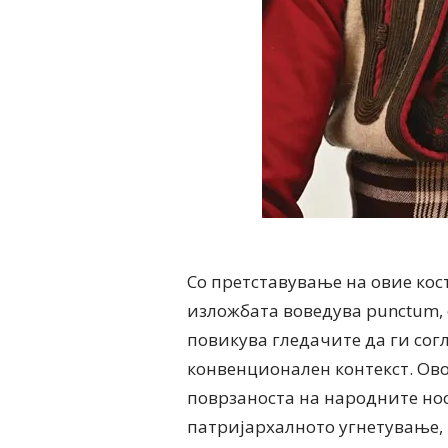
Со претставување на овие кос
изложбата воведува punctum, 
повикува гледачите да ги сог
конвенционален контекст. Ово
поврзаноста на народните но
патријархалното угнетување,