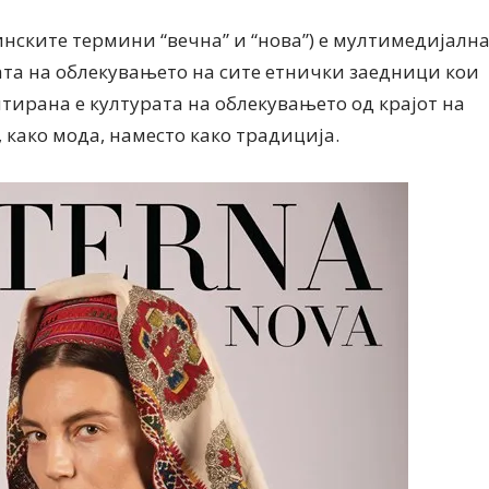
инските термини “вечна” и “нова”) е мултимедијалн
ата на облекувањето на сите етнички заедници кои
тирана е културата на облекувањето од крајот на
, како мода, наместо како традиција.
Дваесет одговори од Милена
Дваесет одговори з
Антовска за МодаМода
МодаМода со Алекс
Ристовски Принц