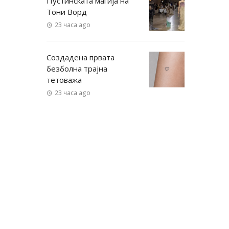
Пустинската магија на
Тони Ворд
23 часа ago
Создадена првата
безболна трајна
тетоважа
23 часа ago