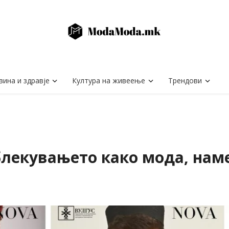
вина и здравје
Култура на живеење
Трендови
блекувањето како мода, нам