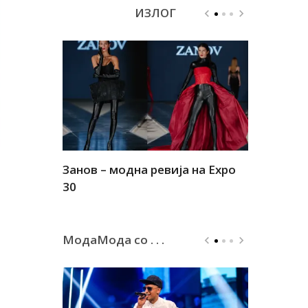
ИЗЛОГ
Занов – модна ревија на Expo
Алшар – м
30
30
МодаМода со . . .