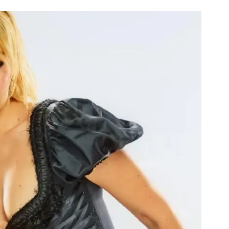
Дваесет одговори од Милена
Дваесет одговори з
Антовска за МодаМода
МодаМода со Алекс
Ристовски Принц