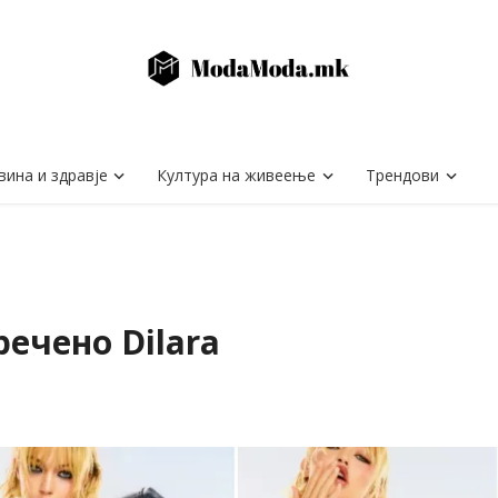
вина и здравје
Култура на живеење
Трендови
речено Dilara