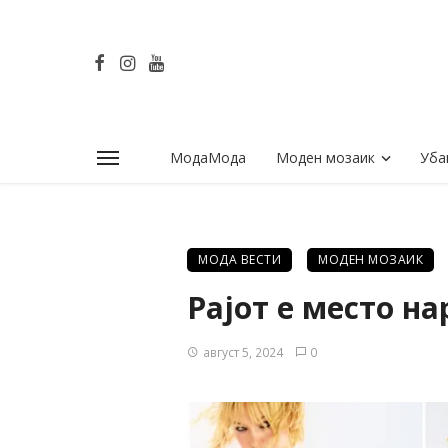
МодаМода
Моден мозаик
Уба
МОДА ВЕСТИ
МОДЕН МОЗАИК
Рајот е место на
август 5, 2024
0