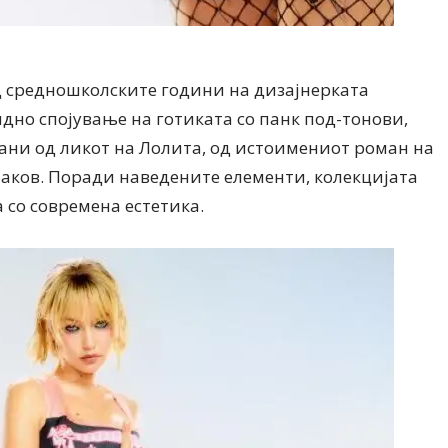
од средношколските години на дизајнерката
идно спојување на готиката со панк под-тонови,
ани од ликот на Лолита, од истоимениот роман на
аков. Поради наведените елементи, колекцијата
 со современа естетика.