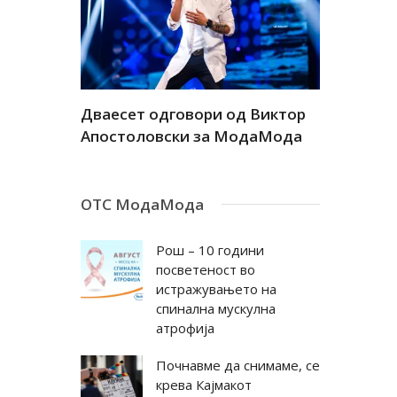
а
Дваесет одговори од Виктор
Дваесет 
андар
Апостоловски за МодаМода
Антовска
ОТС МодаМода
Рош – 10 години
посветеност во
истражувањето на
спинална мускулна
атрофија
Почнавме да снимаме, се
крева Кајмакот