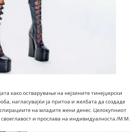
ијата како остварување на нејзините тинејџерски
оба, нагласувајќи ја притоа и желбата да создаде
спирациите на младите жени денес. Целокупниот
 своеглавост и прослава на индивидуалноста./М.М.