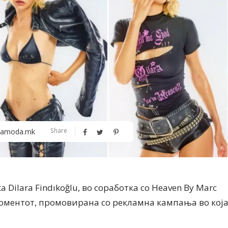
Алшар – модна ревија на Expo
Филигрански обетки
Share
amoda.mk
30
Dilara Findıkoğlu, во соработка со Heaven By Marc
 моментот, промовирана со рекламна кампања во кој