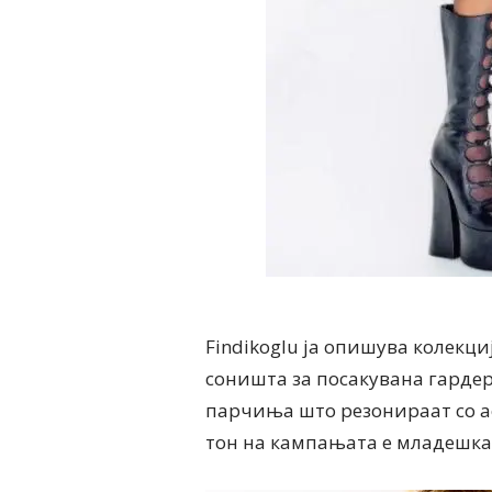
Findikoglu ја опишува колекц
соништа за посакувана гардер
парчиња што резонираат со а
тон на кампањата е младешка