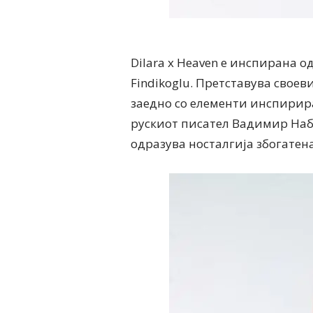
Dilara x Heaven е инспирана 
Findikoglu. Претставува своев
заедно со елементи инспирир
рускиот писател Вадимир Наб
одразува носталгија збогатена