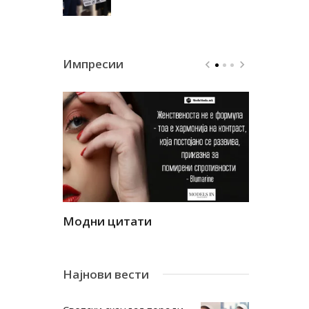
Импресии
Модни цитати
Модни ци
Најнови вести