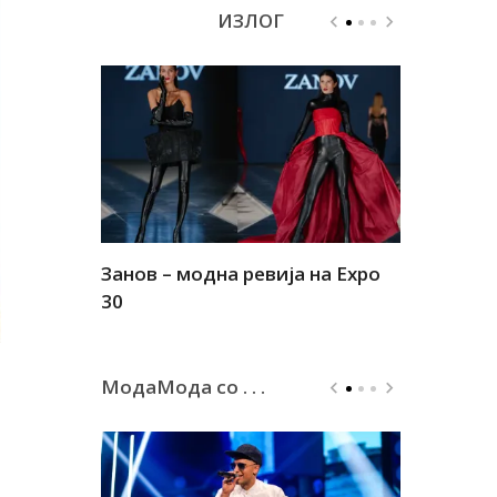
ИЗЛОГ
Занов – модна ревија на Expo
Алшар – м
30
30
МодаМода со . . .
а