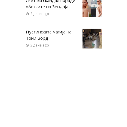
Светски скандал поради
обетките на Зендаја
2 дена ago
Пустинската магија на
Тони Ворд
3 дена ago