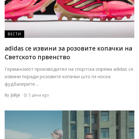
ВЕСТИ
adidas се извини за розовите копачки на
Светското првенство
Германскиот производител на спортска опрема adidas се
извини поради розовите копачки што ги носеа
фудбалерите ...
Julija
By
5 дена ago