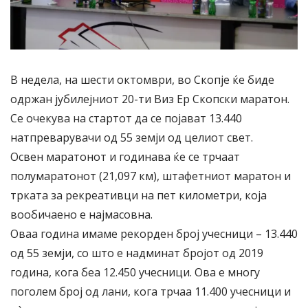
В недела, на шести октомври, во Скопје ќе биде
одржан јубилејниот 20-ти Виз Ер Скопски маратон.
Се очекува на стартот да се појават 13.440
натпреварувачи од 55 земји од целиот свет.
Освен маратонот и годинава ќе се трчаат
полумаратонот (21,097 км), штафетниот маратон и
трката за рекреативци на пет километри, која
вообичаено е најмасовна.
Оваа година имаме рекорден број учесници – 13.440
од 55 земји, со што е надминат бројот од 2019
година, кога беа 12.450 учесници. Ова е многу
поголем број од лани, кога трчаа 11.400 учесници и