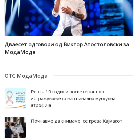
ар
Дваесет одговори од Виктор Апостоловски за
Д
МодаМода
М
ОТС МодаМода
Рош – 10 години посветеност во
истражувањето на спинална мускулна
атрофија
Почнавме да снимаме, се крева Кајмакот