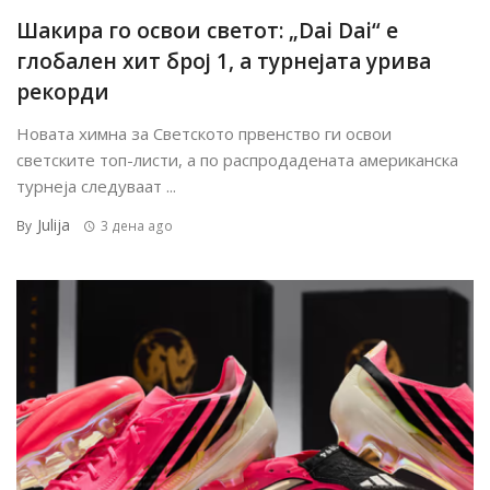
Шакира го освои светот: „Dai Dai“ е
глобален хит број 1, а турнејата урива
рекорди
Новата химна за Светското првенство ги освои
светските топ-листи, а по распродадената американска
турнеја следуваат ...
Julija
By
3 дена ago