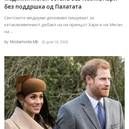
без поддршка од Палатата
Светските медиуми деновиве пишуваат за
катаклизмичниот дебакл на на принцот Хари и на Меган
на ...
Modamoda.mk
By
јули 16, 2026