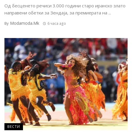
Од бесценето речиси 3.000 години старо иранско злато
направени обетки за Зендаја, за премиерата на ...
Modamoda.mk
By
6 часа ago
ВЕСТИ