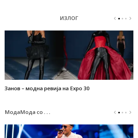
ИЗЛОГ
Занов – модна ревија на Expo 30
А
МодаМода со . . .