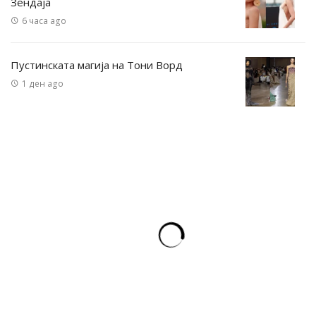
Зендаја
6 часа ago
Пустинската магија на Тони Ворд
1 ден ago