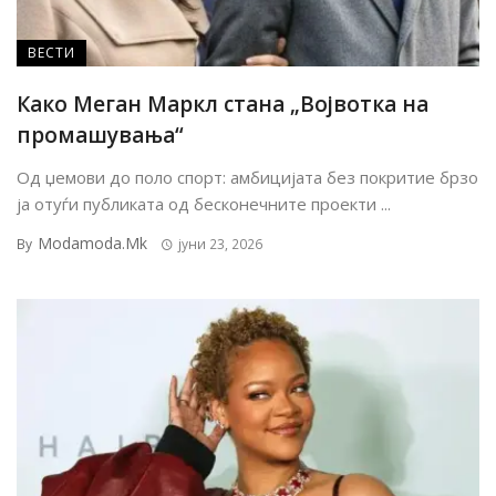
ВЕСТИ
Како Меган Маркл стана „Војвотка на
промашувања“
Од џемови до поло спорт: амбицијата без покритие брзо
ја отуѓи публиката од бесконечните проекти ...
Modamoda.mk
By
јуни 23, 2026