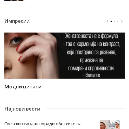
Импресии
Модни цитати
М
Најнови вести
Светски скандал поради обетките на