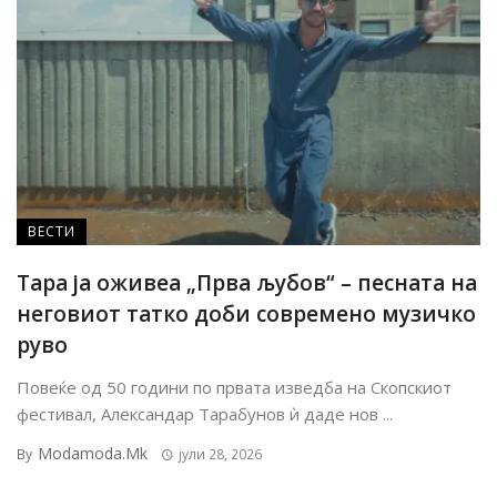
ВЕСТИ
Тара ја оживеа „Прва љубов“ – песната на
неговиот татко доби современо музичко
руво
Повеќе од 50 години по првата изведба на Скопскиот
фестивал, Александар Тарабунов ѝ даде нов ...
Modamoda.mk
By
јули 28, 2026