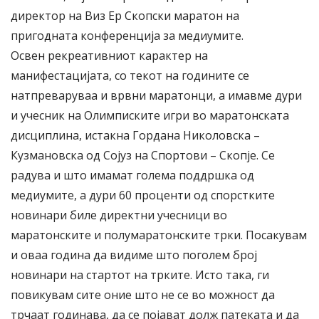
директор на Виз Ер Скопски маратон на
пригодната конференција за медиумите.
Освен рекреативниот карактер на
манифестацијата, со текот на годините се
натпреваруваа и врвни маратонци, а имавме дури
и учесник на Олимписките игри во маратонската
дисциплина, истакна Гордана Николовска –
Кузмановска од Сојуз на Спортови – Скопје. Се
радува и што имамат голема поддршка од
медиумите, а дури 60 проценти од спорстките
новинари биле директни учесници во
маратонските и полумаратонските трки. Посакувам
и оваа година да видиме што поголем број
новинари на стартот на трките. Исто така, ги
повикувам сите оние што не се во можност да
трчаат годинава, да се појават долж патеката и да