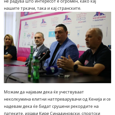
нѐ радува што интересот е огромен, како кај
нашите тркачи, така и кај странските.
Можам да најавам дека ќе учествуваат
неколкумина елитни натпреварувачи од Кенија и се
надевам дека ќе бидат срушени рекордите на
патеките, изјави Кире Синадиновски, спортски