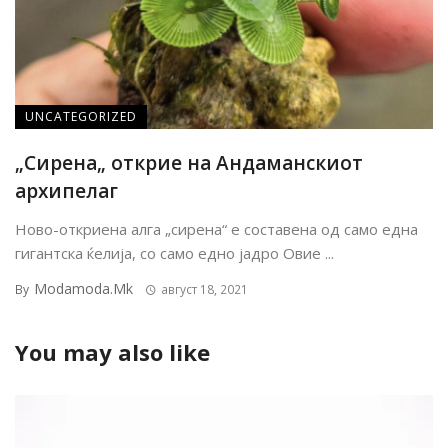
UNCATEGORIZED
„Сирена„ открие на Aндаманскиот
архипелаг
Ново-откриена алга „сирена“ е составена од само една
гигантска ќелија, со само едно јадро Овие ...
Modamoda.mk
By
август 18, 2021
You may also like