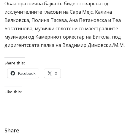
Оваа празнична бајка ќе биде остварена од
исклучителните гласови на Сара Мејс, Калина
Велковска, Полина Тасева, Ана Петановска и Теа
Богатинова, музички сплотени со маестралните
музичари од Камерниот оркестар на Битола, под
диригентската палка на Владимир Димовски./М.М.
Share this:
Facebook
X
Like this:
Share