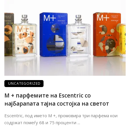
UNCATEGORIZED
М + парфемите на Escentric со
најбараnата тајна состојка на светот
Escentric, под името М +, промовира три парфема кои
содржат помеѓу 68 и 75 проценти ...