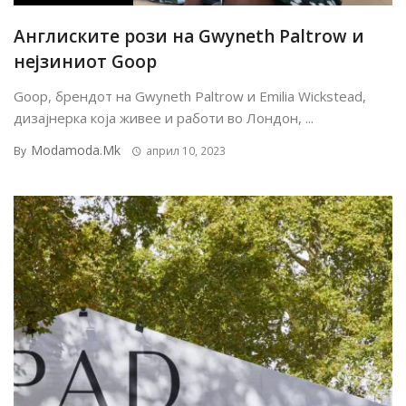
Англиските рози на Gwyneth Paltrow и
нејзиниот Goop
Goop, брендот на Gwyneth Paltrow и Emilia Wickstead,
дизајнерка која живее и работи во Лондон, ...
Modamoda.mk
By
април 10, 2023