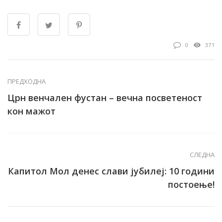
0
371
ПРЕДХОДНА
Црн венчален фустан – вечна посветеност
кон мажот
СЛЕДНА
Капитол Мол денес слави јубилеј: 10 години
постоење!