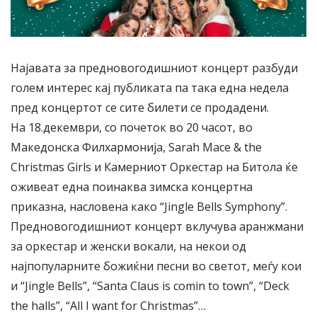
Најавата за предновогодишниот концерт разбуди
голем интерес кај публиката па така една недела
пред концертот се сите билети се продадени.
На 18.декември, со почеток во 20 часот, во
Македонска Филхармонија, Sarah Mace & the
Christmas Girls и Камерниот Оркестар на Битола ќе
оживеат една поинаква зимска концертна
приказна, насловена како “Jingle Bells Symphony”.
Предновогодишниот концерт вклучува аранжмани
за оркестар и женски вокали, на некои од
најпопуларните божиќни песни во светот, меѓу кои
и “Jingle Bells”, “Santa Claus is comin to town”, “Deck
the halls”, “All I want for Christmas”…