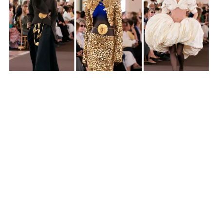
Последниве неколку години колекциите на
Schiaparelli се дефинитивно и смели и привлечни, но
оваа Haute Couture за есен/зима Fall 2023-2024 е
неверојатна. Во оценките за претставеното,
стручната јавност и коментарите на социјалните
мрежи се неподелени: создавање на нова, но
класична модна изјава можат само најголемите и
затоаDaniel Roseberry сега ја носи круната на
најголем жив дизајнер.