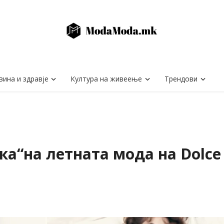
вина и здравје
Култура на живеење
Трендови
а“на летната мода на Dolce