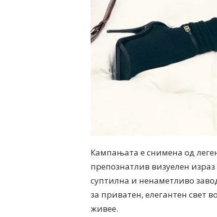
Кампањата е снимена од леген
препознатлив визуелен израз 
суптилна и ненаметливо завод
за приватен, елегантен свет во
живее.