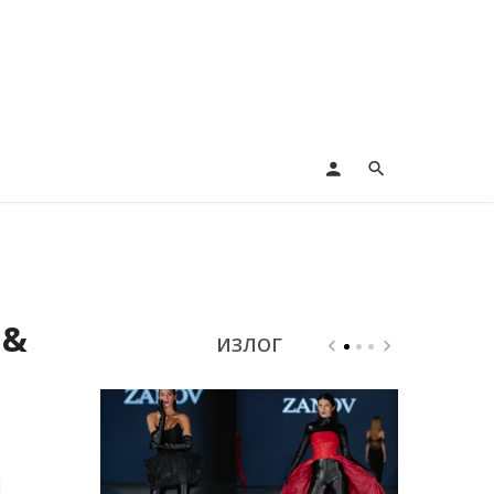
 &
ИЗЛОГ