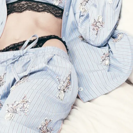
Модни цитати
Модни цитати