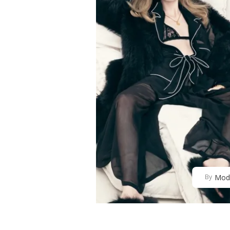
Mod
By