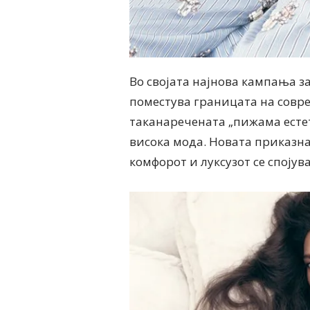
Во својата најнова кампања за
поместува границата на совре
таканаречената „пижама естет
висока мода. Новата приказна
комфорот и луксузот се спојув