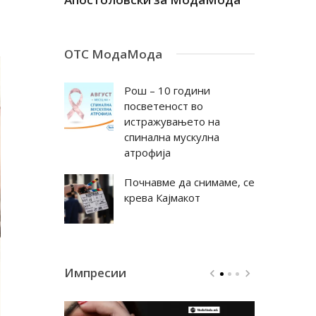
ОТС МодаМода
Рош – 10 години
посветеност во
истражувањето на
спинална мускулна
атрофија
Почнавме да снимаме, се
крева Кајмакот
Импресии