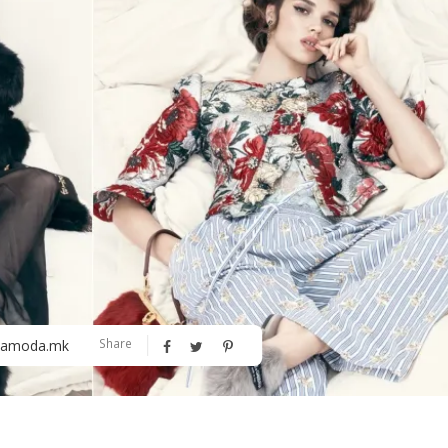
Алшар – модна ревија на Expo
Филигрански обетки
30
Share
amoda.mk
Дваесет одговори од Милена
Дваесет одговори з
Антовска за МодаМода
МодаМода со Алекс