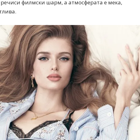
речиси филмски шарм, а атмосферата е мека,
Ристовски Принц
тлива.