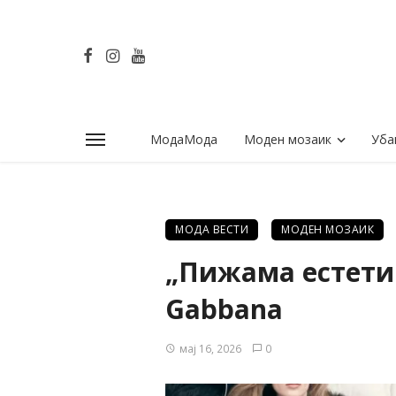
МодаМода
Моден мозаик
Уба
МОДА ВЕСТИ
МОДЕН МОЗАИК
„Пижама естетик
Gabbana
мај 16, 2026
0