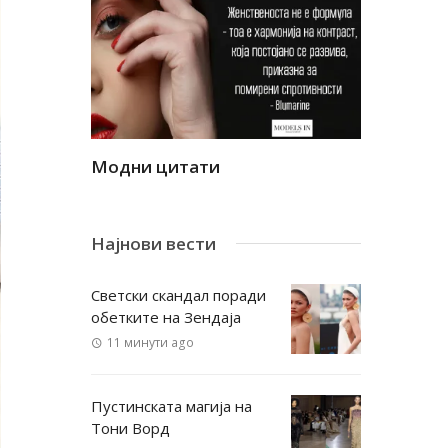
Модни цитати
Модни ци
Најнови вести
Светски скандал поради
обетките на Зендаја
11 минути ago
Пустинската магија на
Тони Ворд