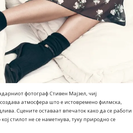
дарниот фотограф Стивен Мајзел, чиј
создава атмосфера што е истовремено филмска,
лива. Сцените оставаат впечаток како да се работи
 кој стилот не се наметнува, туку природно се