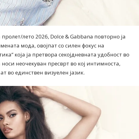
 пролет/лето 2026, Dolce & Gabbana повторно ја
мената мода, овојпат со силен фокус на
ика“ која ја претвора секојдневната удобност во
 носи неочекуван пресврт во кој интимноста,
аат во единствен визуелен јазик.