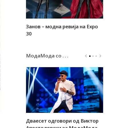
Занов – модна ревија на Expo
Алшар – м
30
30
МодаМода со . . .
а
Дваесет одговори од Виктор
Дваесет 
андар
Апостоловски за МодаМода
Антовска