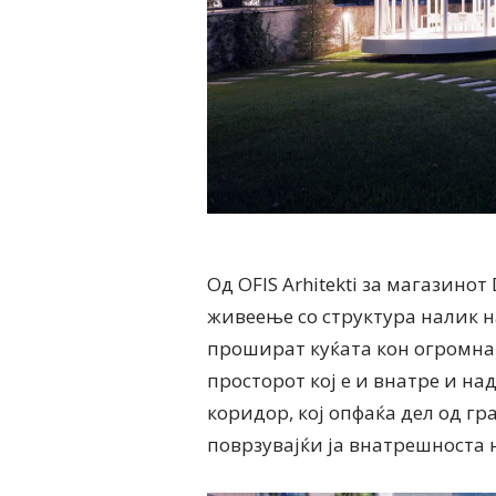
Од OFIS Arhitekti за магазино
живеење со структура налик н
прошират куќата кон огромнат
просторот кој е и внатре и на
коридор, кој опфаќа дел од г
поврзувајќи ја внатрешноста 