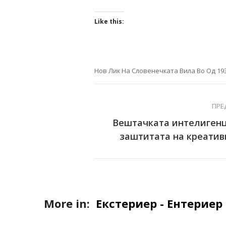
Like this:
Нов Лик На Словенечката Вила Во Од 19
ПРЕ
Вештачката интелигенц
заштитата на креатив
More in:
Екстериер - Ентериер