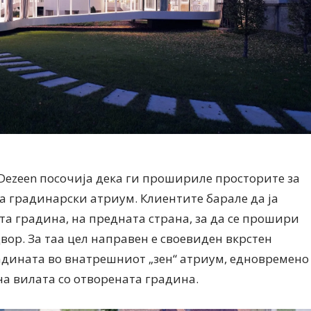
т Dezeen посочија дека ги прошириле просторите за
а градинарски атриум. Клиентите барале да ја
а градина, на предната страна, за да се прошири
Модни цитати
Модни цитати
двор. За таа цел направен е своевиден вкрстен
радината во внатрешниот „зен“ атриум, едновремено
на вилата со отворената градина.