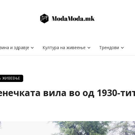
вина и здравје
Култура на живеење
Трендови
А ЖИВЕЕЊЕ
енечката вила во од 1930-ти