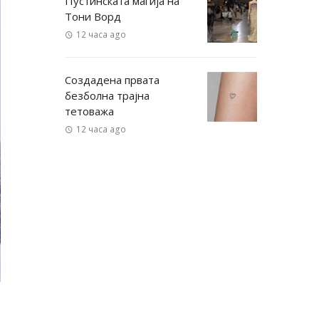
Пустинската магија на
Тони Ворд
12 часа ago
Создадена првата
безболна трајна
тетоважа
12 часа ago