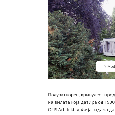
Mod
By
Полузатворен, кривулест прод
на вилата која датира од 1930
OFIS Arhitekti добија задача 