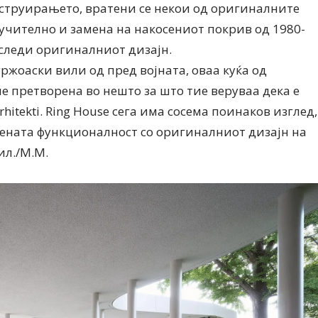
нструирањето, вратени се некои од оригиналните
учително и замена на накосениот покрив од 1980-
 следи оригиналниот дизајн.
ржоаски вили од пред војната, оваа куќа од
 претворена во нешто за што тие веруваа дека е
hitekti. Ring House сега има сосема поинаков изглед,
мената функционалност со оригиналниот дизајн на
ил./М.М.