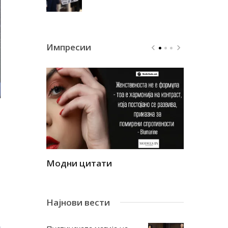
Импресии
Модни цитати
Модни ци
Најнови вести