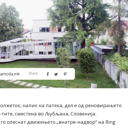
Алшар – модна ревија на Expo
Филигрански обетки
Share
amoda.mk
30
олжеток, налик на патека, дел е од реновирањето
-тите, сместена во Љубљана, Словенија.
да го олеснат движењето „внатре-надвор“ на Ring