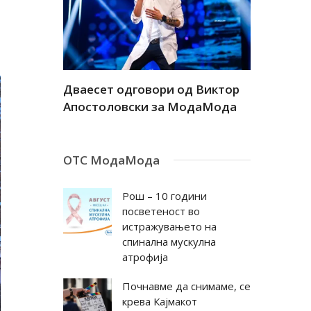
а
Дваесет одговори од Виктор
Дваесет 
андар
Апостоловски за МодаМода
Антовска
ОТС МодаМода
Рош – 10 години
посветеност во
истражувањето на
спинална мускулна
атрофија
Почнавме да снимаме, се
крева Кајмакот