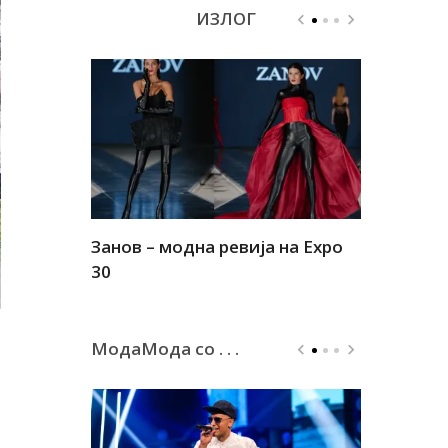
ИЗЛОГ
Занов – модна ревија на Expo
Алшар – м
30
30
МодаМода со . . .