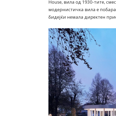
House, вила од 1930-тите, см
модернистичка вила е побаран
бидејќи немала директен прис