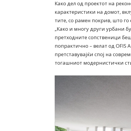
Како дел од проектот на реко
карактеристики на домот, вкл
тите, со рамен покрив, што го
„Како и многу други урбани бу
претходните сопственици беше
попрактично – велат од OFIS Ar
претставувајќи спој на совре
тогашниот модернистички ст