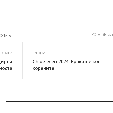
0
37
30-Тите
ДХОДНА
СЛЕДНА
ија и
Chloé есен 2024: Враќање кон
носта
корените