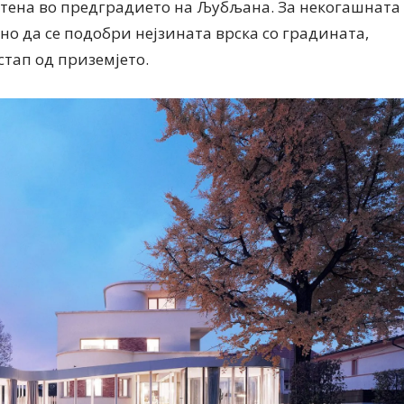
естена во предградието на Љубљана. За некогашната
о да се подобри нејзината врска со градината,
тап од приземјето.
Дваесет одговори од Милена
Дваесет одговори з
Антовска за МодаМода
МодаМода со Алекс
Ристовски Принц