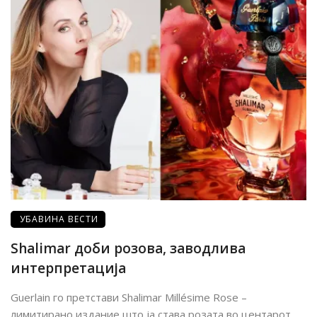
УБАВИНА ВЕСТИ
Shalimar доби розова, заводлива
интерпретација
Guerlain го претстави Shalimar Millésime Rose –
лимитирано издание што ја става розата во центарот ...