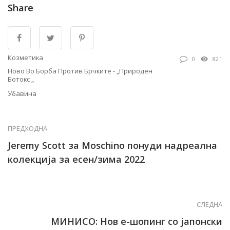
Share
Козметика
0
821
Ново Во Борба Против Брчките - „природен
Ботокс „
Убавина
ПРЕДХОДНА
Jeremy Scott за Moschino понуди надреална
колекција за есен/зима 2022
СЛЕДНА
МИНИСО: Нов е-шопинг со јапонски