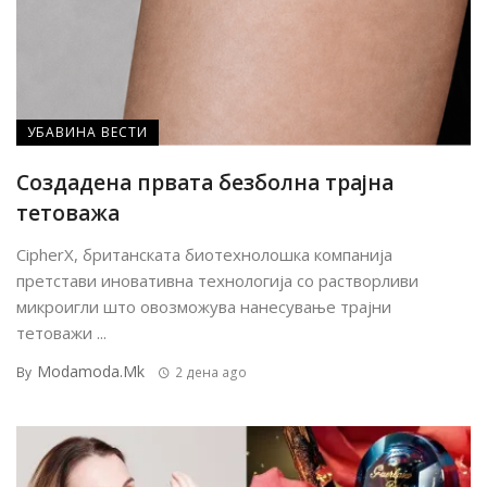
УБАВИНА ВЕСТИ
Создадена првата безболна трајна
тетоважа
CipherX, британската биотехнолошка компанија
претстави иновативна технологија со растворливи
микроигли што овозможува нанесување трајни
тетоважи ...
Modamoda.mk
By
2 дена ago