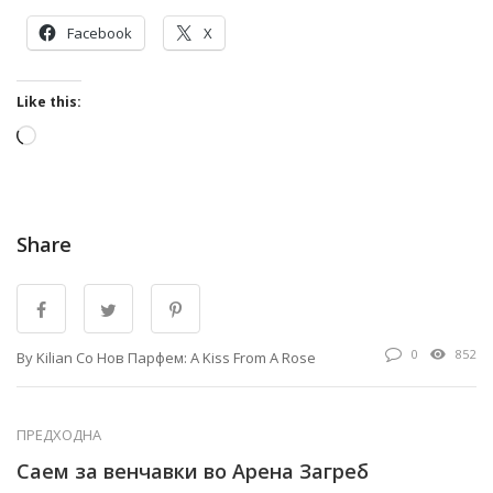
Facebook
X
Like this:
Loading…
Share
0
852
By Kilian Со Нов Парфем: A Kiss From A Rose
ПРЕДХОДНА
Саем за венчавки во Арена Загреб