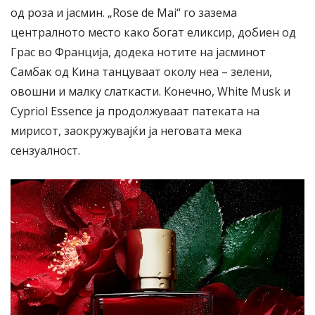
од роза и јасмин. „Rose de Mai“ го зазема
централното место како богат еликсир, добиен од
Грас во Франција, додека нотите на јасминот
Самбак од Кина танцуваат околу неа – зелени,
овошни и малку слаткасти. Конечно, White Musk и
Cypriol Essence ја продолжуваат патеката на
мирисот, заокружувајќи ја неговата мека
сензуалност.