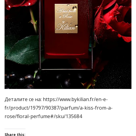
Деталите се на: https://www.bykilian.fr/en-e-
fr/product/19797/90387/parfum/a-kiss-from-a-
rose/floral-perfume#/sku/135684
Share this: