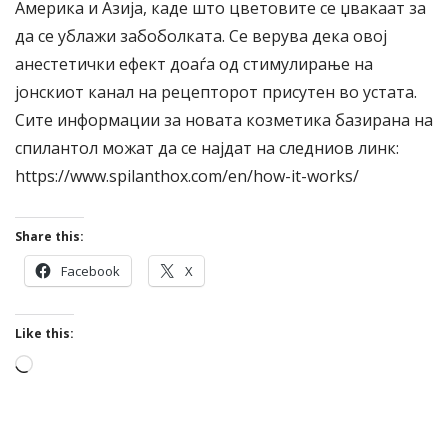
Америка и Азија, каде што цветовите се џвакаат за
да се ублажи забоболката. Се верува дека овој
анестетички ефект доаѓа од стимулирање на
јонскиот канал на рецепторот присутен во устата.
Сите информации за новата козметика базирана на
спилантол можат да се најдат на следниов линк:
https://www.spilanthox.com/en/how-it-works/
Share this:
Facebook
X
Like this:
Loading…