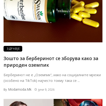
ЗДРАВЈЕ
Зошто за берберинот се зборува како за
природен оземпик
Берберинот не е „Оземпик“, иако на социјалните мрежи
(особено на TikTok) најчесто токму така се ...
Modamoda.mk
By
јуни 9, 2026