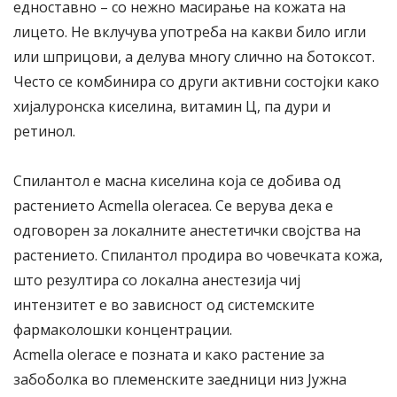
едноставно – со нежно масирање на кожата на
лицето. Не вклучува употреба на какви било игли
или шприцови, а делува многу слично на ботоксот.
Често се комбинира со други активни состојки како
хијалуронска киселина, витамин Ц, па дури и
ретинол.
Спилантол е масна киселина која се добива од
растението Acmella oleracea. Се верува дека е
одговорен за локалните анестетички својства на
растението. Спилантол продира во човечката кожа,
што резултира со локална анестезија чиј
интензитет е во зависност од системските
фармаколошки концентрации.
Acmella olerace е позната и како растение за
забоболка во племенските заедници низ Јужна