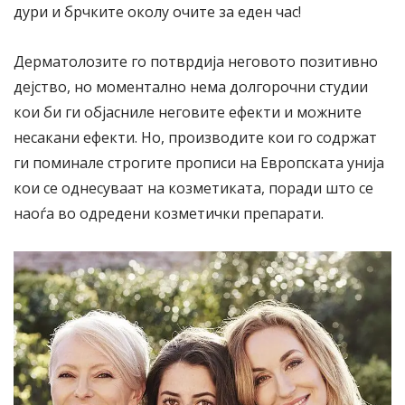
дури и брчките околу очите за еден час!
Дерматолозите го потврдија неговото позитивно
дејство, но моментално нема долгорочни студии
кои би ги објасниле неговите ефекти и можните
несакани ефекти. Но, производите кои го содржат
ги поминале строгите прописи на Европската унија
кои се однесуваат на козметиката, поради што се
наоѓа во одредени козметички препарати.