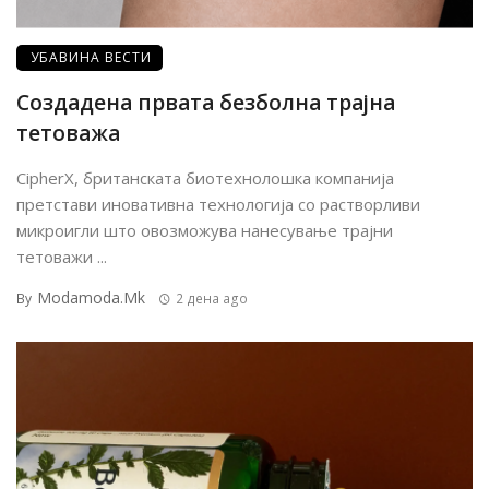
УБАВИНА ВЕСТИ
Создадена првата безболна трајна
тетоважа
CipherX, британската биотехнолошка компанија
претстави иновативна технологија со растворливи
микроигли што овозможува нанесување трајни
тетоважи ...
Modamoda.mk
By
2 дена ago