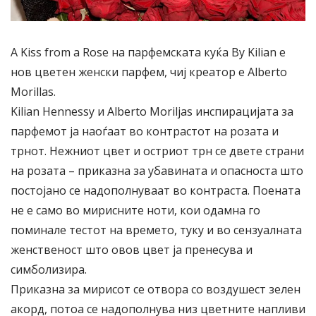
A Kiss from a Rose на парфемската куќа By Kilian е
нов цветен женски парфем, чиј креатор е Alberto
Morillas.
Kilian Hennessy и Alberto Moriljas инспирацијата за
парфемот ја наоѓаат во контрастот на розата и
трнот. Нежниот цвет и остриот трн се двете страни
на розата – приказна за убавината и опасноста што
постојано се надополнуваат во контраста. Поената
не е само во мирисните ноти, кои одамна го
поминале тестот на времето, туку и во сензуалната
женственост што овов цвет ја пренесува и
симболизира.
Приказна за мирисот се отвора со воздушест зелен
акорд, потоа се надополнува низ цветните напливи