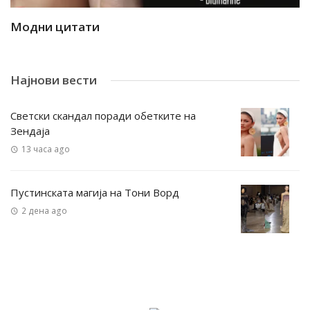
Модни цитати
М
Најнови вести
Светски скандал поради обетките на
Зендаја
13 часа ago
Пустинската магија на Тони Ворд
2 дена ago