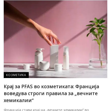
КОЗМЕТИКА
Крај за PFAS во козметиката: Франција
воведува строги правила за „вечните
хемикалии“
Франција стави крај на „вечните хемикалии“ во