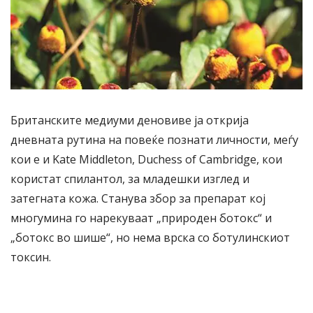
Британските медиуми деновиве ја открија
дневната рутина на повеќе познати личности, меѓу
кои е и Kate Middleton, Duchess of Cambridge, кои
користат спилантол, за младешки изглед и
затегната кожа. Станува збор за препарат кој
многумина го нарекуваат „природен ботокс“ и
„ботокс во шише“, но нема врска со ботулинскиот
токсин.