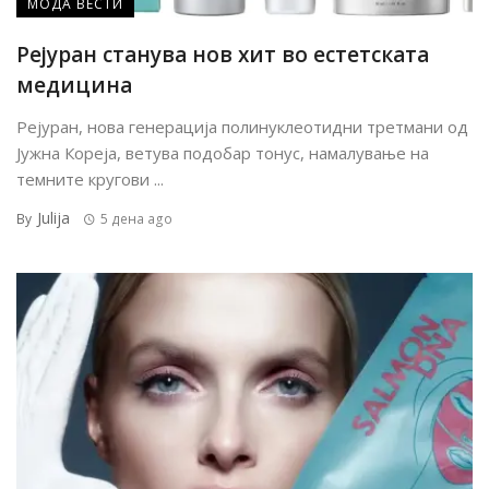
МОДА ВЕСТИ
Рејуран станува нов хит во естетската
медицина
Рејуран, нова генерација полинуклеотидни третмани од
Јужна Кореја, ветува подобар тонус, намалување на
темните кругови ...
Julija
By
5 дена ago