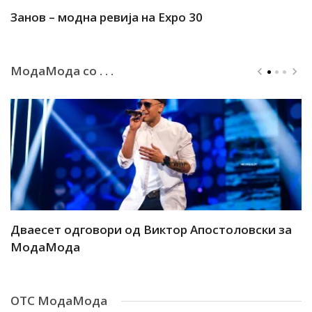
Занов – модна ревија на Expo 30
А
МодаМода со . . .
ар
Дваесет одговори од Виктор Апостоловски за
Д
МодаМода
М
ОТС МодаМода