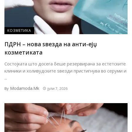
КОЗМЕТИКА
ПДРН – нова ѕвезда на анти-ејџ
козметиката
Состојката што досега беше резервирана за естетските
клиники и холивудските ѕвезди пристигнува во серуми и
...
Modamoda.mk
By
јули 7, 2026