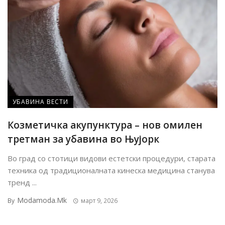
УБАВИНА ВЕСТИ
Козметичка акупунктура – нов омилен
третман за убавина во Њујорк
Во град со стотици видови естетски процедури, старата
техника од традиционалната кинеска медицина станува
тренд ...
Modamoda.mk
By
март 9, 2026