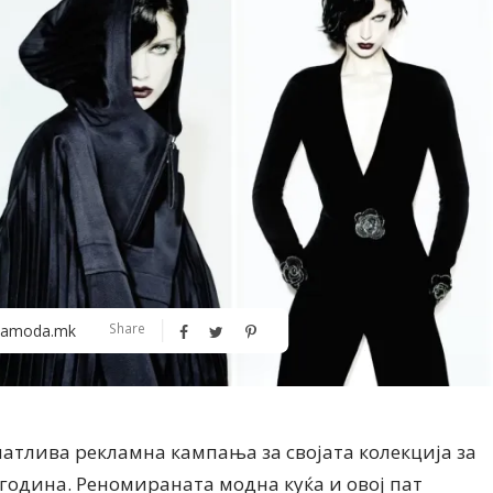
Алшар – модна ревија на Expo
Филигрански обетки
Share
amoda.mk
30
чатлива рекламна кампања за својата колекција за
 година. Реномираната модна куќа и овој пат