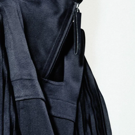
Модни цитати
Модни цитати