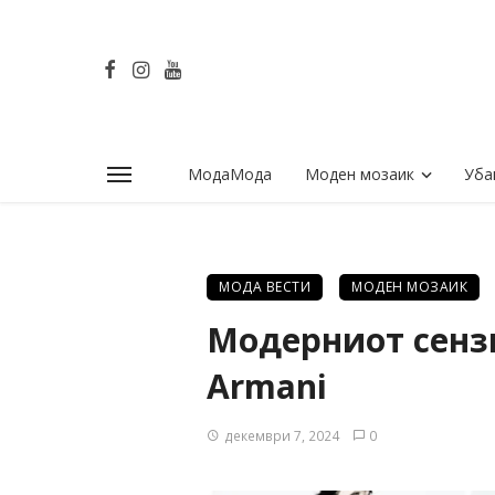
МодаМода
Моден мозаик
Уба
МОДА ВЕСТИ
МОДЕН МОЗАИК
Модерниот сензи
Armani
декември 7, 2024
0