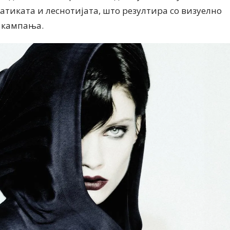
тиката и леснотијата, што резултира со визуелно
 кампања.
Дваесет одговори од Милена
Дваесет одговори з
Антовска за МодаМода
МодаМода со Алекс
Ристовски Принц