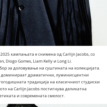
2025 кампањата е снимена од Carlijn Jacobs, со
n, Diogo Gomes, Liam Kelly и Long Li.
избор за доловување на суштината на колекцијата.
кој доминираат драматични, луминисцентни
лгогодишната традиција на класичниот студиски
ото на Carlijn Jacobs постигнува деликатна
етиката и современата смелост.