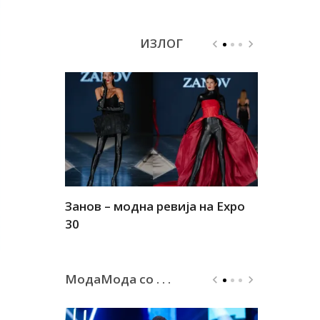
ИЗЛОГ
Занов – модна ревија на Expo
Алшар – м
30
30
МодаМода со . . .