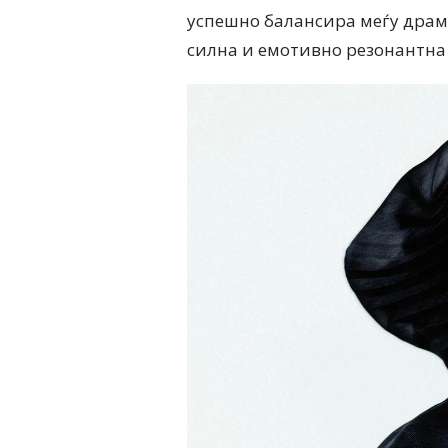
успешно балансира меѓу драма
силна и емотивно резонантна