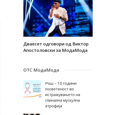
а
Дваесет одговори од Виктор
Дваесет 
андар
Апостоловски за МодаМода
Антовска
ОТС МодаМода
Рош – 10 години
посветеност во
истражувањето на
спинална мускулна
атрофија