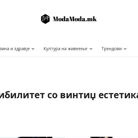
вина и здравје
Култура на живеење
Трендови
билитет со винтиџ естетика