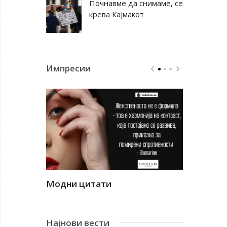
Почнавме да снимаме, се
крева Кајмакот
Импресии
Модни цитати
Модни ци
Најнови вести