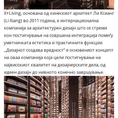
X+Living, основана од кинескиот архитект Ли Ксианг
(
Li Xia
n
g
)
во 2011 година, е интернационална
компанија за архитектурен дизајн што се стреми
кон постигнување на совршена интеграција помеѓу
уметничката естетика и практичните функции.
,,Дизајнот создава вредност’’ e основениот концепт
на оваа компанија која цели постигнување на
највисокиот квалитет на дизајнерските дела, од
идеен дизајн до нивното конечно завршување.