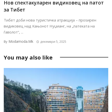
Нов спектакуларен видиковец на патот
за Тибет
Тибет доби нова туристичка атракција – проѕирен
видиковец над Кањонот Нуџианг, на „патеката на
ѓаволот“, ...
Modamoda.mk
By
декември 5, 2025
You may also like