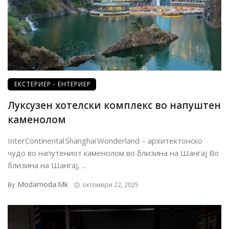
ЕКСТЕРИЕР - ЕНТЕРИЕР
Луксузен хотелски комплекс во напуштен
каменолом
InterContinental Shanghai Wonderland – архитектонско
чудо во напутениот каменолом во близина на Шангај Во
близина на Шангај, ...
Modamoda.mk
By
октомври 22, 2025