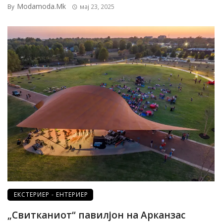
Modamoda.mk
By
мај 23, 2025
ЕКСТЕРИЕР - ЕНТЕРИЕР
„Свитканиот“ павилјон на Арканзас