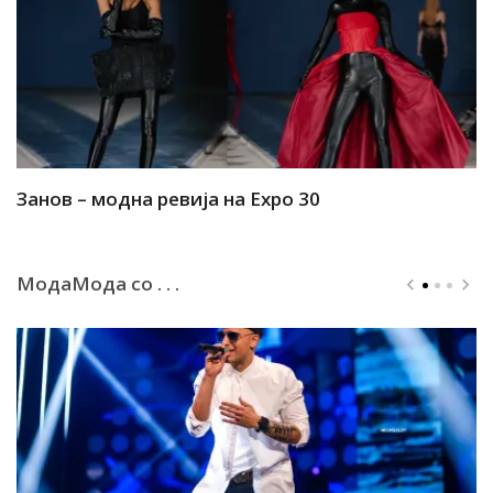
Занов – модна ревија на Expo 30
А
МодаМода со . . .