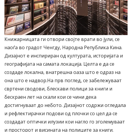
Книжарницата ги отвори својте врати во јули, се
наоѓа во градот Ченгду, Народна Република Кина.
Дизајнот е инспириран од културата, историјата и
географијата на самата локација. Целта е да се
создаде локална, внатрешна оаза што е одраз на
она што е надвор.На прв поглед, се забележуваат
свртени сводови, блескави полици за книги и
бескраен лет на скали кои се чини дека
достигнуваат до небото. Дизајнот содржи огледала
и рефлектирачки подови од плочки со цел да се
создадат оптички илузии кои нагло го зголемуваат
и просторот и висината на полиците за книги.