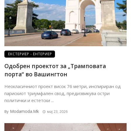
ЕКСТЕРИЕР - ЕНТЕРИЕР
Одобрен проектот за „Трамповата
порта“ во Вашингтон
Неокласичниот проект висок 76 метри, инспириран од
парискиот триумфален свод, предизвикува остри
политички и естетски ...
Modamoda.mk
By
мај 23, 2026