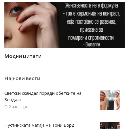
Модни цитати
М
Најнови вести
Светски скандал поради обетките на
Зендаја
2 часа ago
Пустинската магија на Тони Ворд