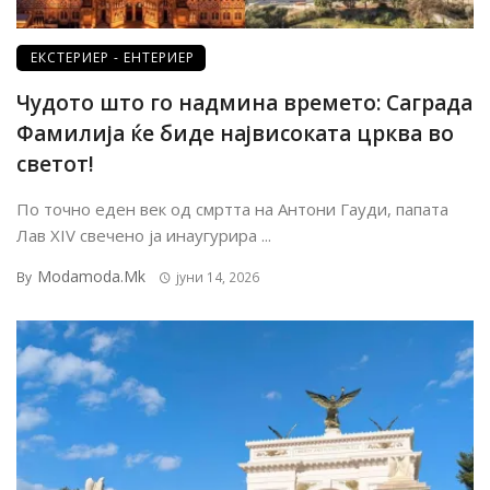
ЕКСТЕРИЕР - ЕНТЕРИЕР
Чудото што го надмина времето: Саграда
Фамилија ќе биде највисоката црква во
светот!
По точно еден век од смртта на Антони Гауди, папата
Лав XIV свечено ја инаугурира ...
Modamoda.mk
By
јуни 14, 2026