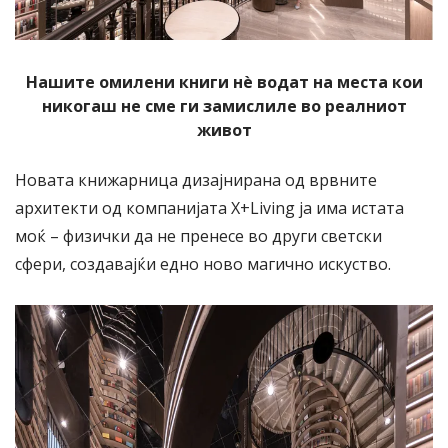
Нашите омилени книги нè водат на места кои
никогаш не сме ги замислиле во реалниот
живот
Новата книжарница дизајнирана од врвните
архитекти од компанијата X+Living ја има истата
моќ – физички да не пренесе во други светски
сфери, создавајќи едно ново магично искуство.