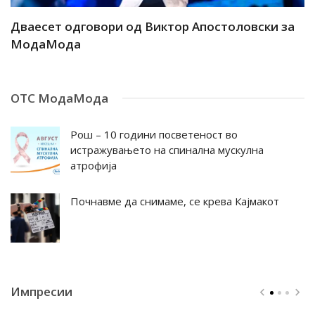
ар
Дваесет одговори од Виктор Апостоловски за
Д
МодаМода
М
ОТС МодаМода
Рош – 10 години посветеност во
истражувањето на спинална мускулна
атрофија
Почнавме да снимаме, се крева Кајмакот
Импресии