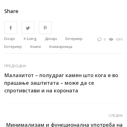
Share
Dizajn
X-Living
Дизајн
Ектериер
0
1095
Ентериер
Книги
Книжарница
ПРЕДХОДНА
Малахитот – полудраг камен што кога е во
прашање заштитата – може да се
спротивстави и на короната
СЛЕДНА
Минимализам и функционална употреба на