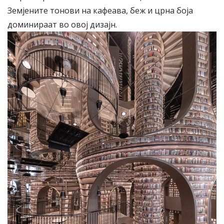
Земјените тонови на кафеава, беж и црна боја
доминираат во овој дизајн.