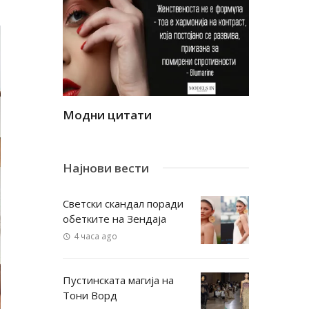
Модни цитати
Модни ци
Најнови вести
Светски скандал поради
обетките на Зендаја
4 часа ago
Пустинската магија на
Тони Ворд