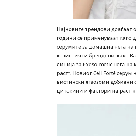
Најновите трендови доаѓаат о
години се применуваат како д
серумите за домашна нега на 
козметички брендови, како Bar
линија за Exoso-metic нега на 
раст“. Новиот Cell Forté серу
вистински егзозоми добиени о
цитокини и фактори на раст 