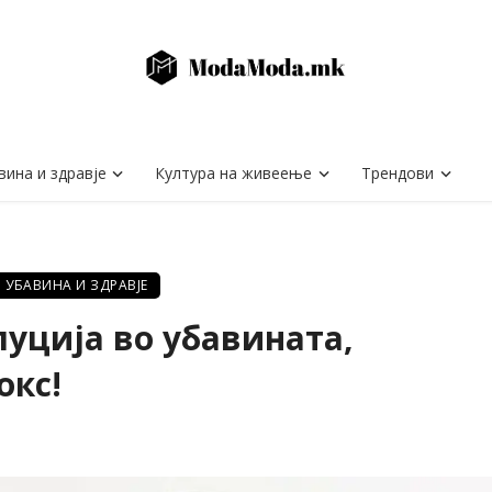
вина и здравје
Култура на живеење
Трендови
УБАВИНА И ЗДРАВЈЕ
луција во убавината,
окс!