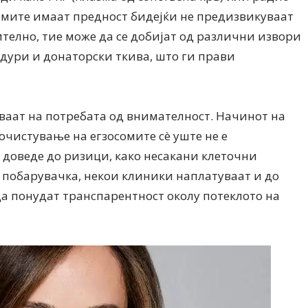
омите имаат предност бидејќи не предизвикуваат
телно, тие може да се добијат од различни извори
 дури и донаторски ткива, што ги прави
ваат на потребата од внимателност. Начинот на
очистување на егзосомите сè уште не е
 доведе до ризици, како несакани клеточни
 побарувачка, некои клиники наплатуваат и до
 да понудат транспарентност околу потеклото на