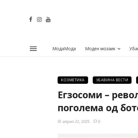
МодаМода
Моден мозаик
Уба
КОЗМЕТИКА
УБАВИНА ВЕСТИ
Егзосоми – рево
поголема од бот
април 22, 2025
0