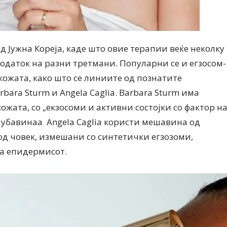
д Јужна Кореја, каде што овие терапии веќе неколку
одаток на разни третмани. Популарни се и егзосом-
кожата, како што се линиите од познатите
bara Sturm и Angela Caglia. Barbara Sturm има
кожата, со „екзосоми и активни состојки со фактор н
м нубавинаа Angela Caglia користи мешавина од
д човек, измешани со синтетички егзозоми,
на епидермисот.