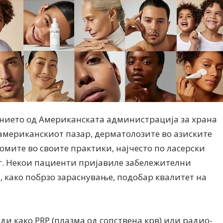
ението од Американската администрација за храна
а американскиот пазар, дерматолозите во азиските
сомите во своите практики, најчесто по ласерски
. Некои пациенти пријавиле забележителни
 , како побрзо зараснување, подобар квалитет на
ди како PRP (плазма од сопствена крв) или радио-