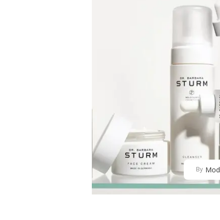
Mod
By