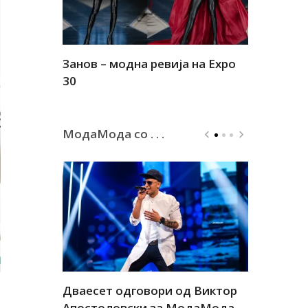
Занов – модна ревија на Expo
Алшар – м
30
30
МодаМода со . . .
а
Дваесет одговори од Виктор
Дваесет 
андар
Апостоловски за МодаМода
Антовска