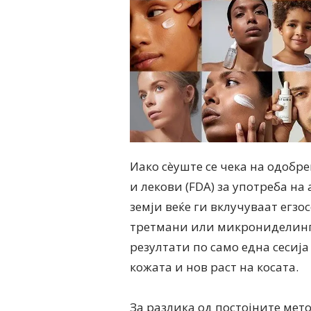
Иако сèуште се чека на одобр
и лекови (FDA) за употреба н
земји веќе ги вклучуваат егзо
третмани или микрониделинг
резултати по само една сесија
кожата и нов раст на косата.
За разлика од постојните мето