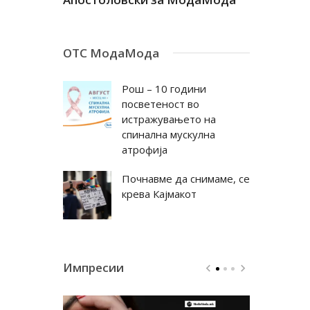
ОТС МодаМода
Рош – 10 години
посветеност во
истражувањето на
спинална мускулна
атрофија
Почнавме да снимаме, се
крева Кајмакот
Импресии