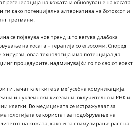
ат регенерација на кожата и обновување на косата
Ристовски Принц
ќи ги како потенцијална алтернатива на ботоксот и
нг третмани.
ина се појавува нов тренд што ветува длабока
вување на косата – терапија со егзосоми. Според
 хирурзи, оваа технологија има потенцијал да
јџинг процедурите, надминувајќи го по својот ефект
ои ги лачат клетките за меѓусебна комуникација.
теини и нуклеински киселини, вклучително и РНК и
чни клетки. Во медицината се истражуваат за
рматологијата се користат за подобрување на
алитетот на кожата, како и за стимулирање раст на