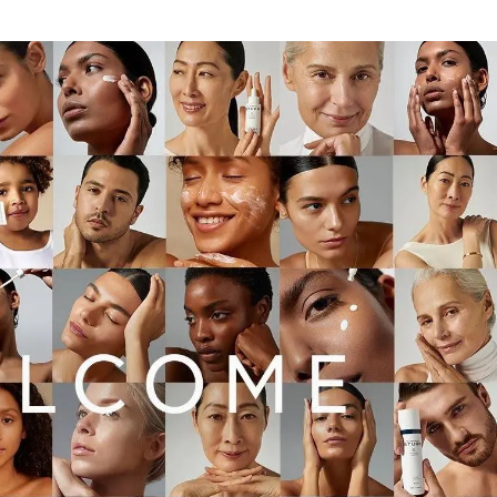
Модни цитати
Модни цитати