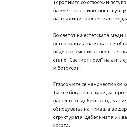
Терапиите со егзосоми ветува
на клеточно ниво, поставувај
на традиционалните антиејџи
Во светот на естетската медиц
регенерација на кожата и обно
водечки американски естетски
стане „Светиот грал“ на антие
и ботоксот .
Егзосомите се наночестички к
Тие се богати со липиди, про
најчесто се добиваат од мати
обновување на ткива, а во де
структурата, дебелината и кв
косата.