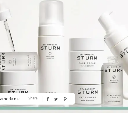
Алшар – модна ревија на Expo
Филигрански обетки
30
Share
amoda.mk
Дваесет одговори од Милена
Дваесет одговори з
Антовска за МодаМода
МодаМода со Алекс