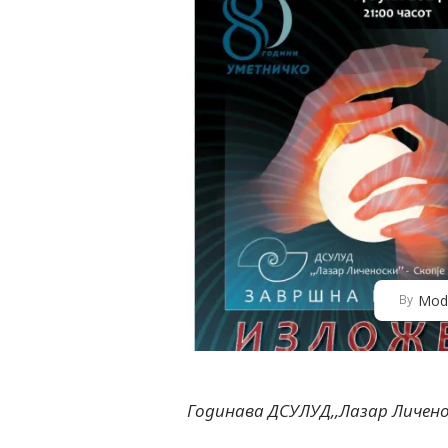
Mod
By
Годинава ДСУЛУД,,Лазар Личеноск