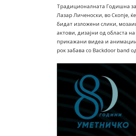
Традиционалната Годишна за
Лазар Личеноски, во Скопје, ќе
бидат изложени слики, мозаиц
актови, дизајни од областа на
прикажани видеа и анимации.
рок забава со Backdoor band о