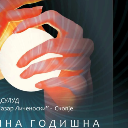
Модни цитати
Модни цитати