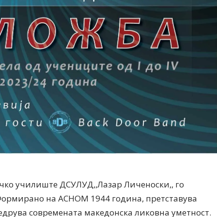
чко училиште ДСУЛУД,,Лазар Личеноски,, го
. Формирано на АСНОМ 1944 година, претставува
едрува современата македонска ликовна уметност.