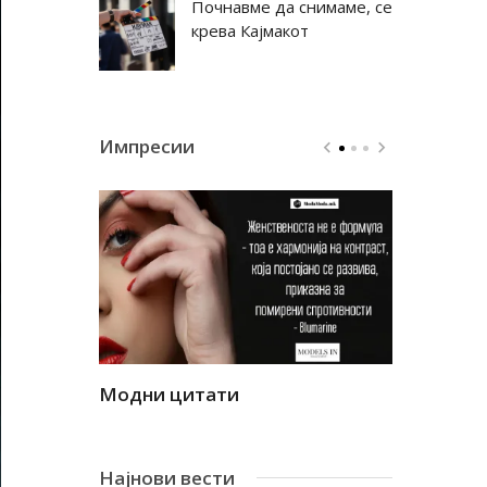
Почнавме да снимаме, се
крева Кајмакот
Импресии
Модни цитати
Модни ци
Најнови вести