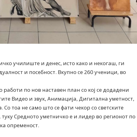
чко училиште и денес, исто како и некогаш, ги
уалност и посебност. Вкупно се 260 ученици, во
 работи по нов наставен план со кој се додадени
ите Видео и звук, Анимација, Дигитална уметност,
Со тоа не само што се фати чекор со светските
, туку Средното уметничко е и лидер во регионот по
чка опременост.