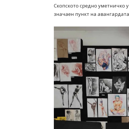
Скопското средно уметничко уч
значаен пункт на авангардата,