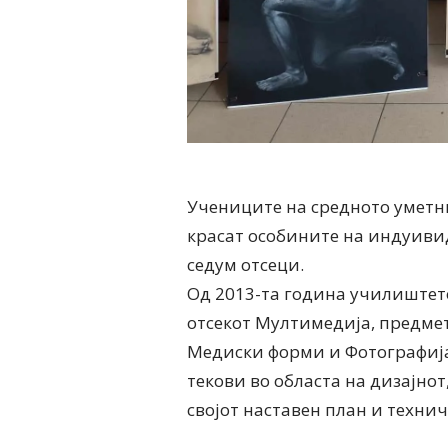
Учениците на средното уметни
красат особините на индуивид
седум отсеци.
Од 2013-та година училиштето
отсекот Мултимедија, предмет
Медиски форми и Фотографија. 
текови во областа на дизајнот
својот наставен план и техни