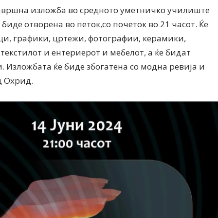
вршна изложба во средното уметничко училиште
 биде отворена во петок,со почеток во 21 часот. Ќе
и, графики, цртежи, фотографии, керамики,
 текстилот и ентериерот и мебелот, а ќе бидат
 Изложбата ќе биде збогатена со модна ревија и
д Охрид.
Дваесет одговори од Милена
Дваесет одговори з
Антовска за МодаМода
МодаМода со Алекс
Ристовски Принц