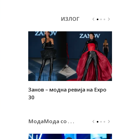
ИЗЛОГ
Занов – модна ревија на Expo
Алшар – м
30
30
МодаМода со . . .