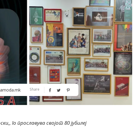
Алшар – модна ревија на Expo
Филигрански обетки
Share
amoda.mk
30
и,, го прославува својот 80 јубилеј