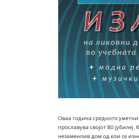
Оваа година средното уметни
прославува својот 80 јубилеј
незаменлив дом од кои се изн