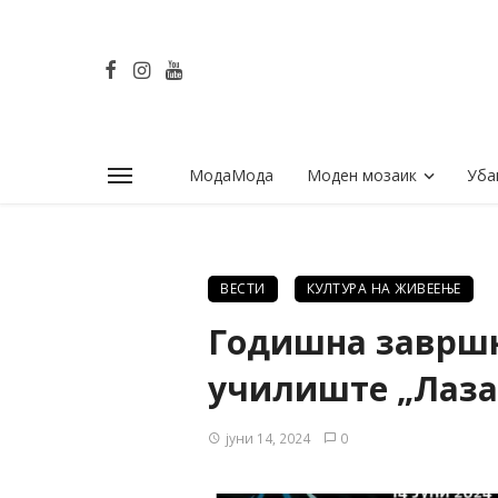
МодаМода
Моден мозаик
Уба
ВЕСТИ
КУЛТУРА НА ЖИВЕЕЊЕ
Годишна завршн
училиште „Лаза
јуни 14, 2024
0