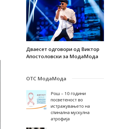
а
Дваесет одговори од Виктор
Дваесет 
андар
Апостоловски за МодаМода
Антовска
ОТС МодаМода
Рош – 10 години
посветеност во
истражувањето на
спинална мускулна
атрофија