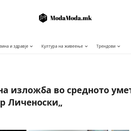
вина и здравје
Култура на живеење
Трендови
а изложба во средното уме
р Личеноски„