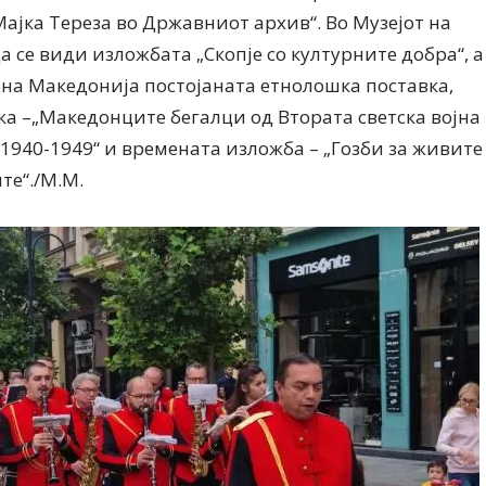
ајка Тереза во Државниот архив“. Во Музејот на
 се види изложбата „Скопје со културните добра“, а
рна Македонија постојаната етнолошка поставка,
ка –„Македонците бегалци од Втората светска војна
 1940-1949“ и времената изложба – „Гозби за живите
те“./М.М.