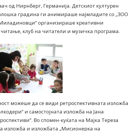
ач од Нирнберг, Германија. Детскиот културен
оолошка градина ги анимираше најмладите со „ЗОО
а Миладиновци“ организираше креативни
 читање, клуб на читатели и музичка програма.
Модни цитати
Модни цитати
тност можеше да се види ретроспективната изложба
олкодери“ и самостојната изложба на Јана
роспективи“. Во спомен-куќата на Мајка Тереза
та изложба и изложбата „Мисионерка на