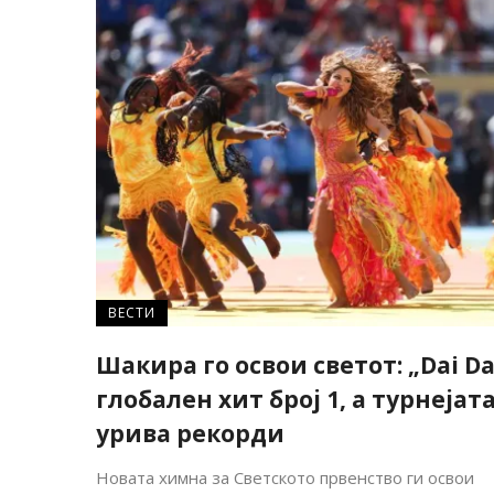
ВЕСТИ
Шакира го освои светот: „Dai Da
глобален хит број 1, а турнејат
урива рекорди
Новата химна за Светското првенство ги освои