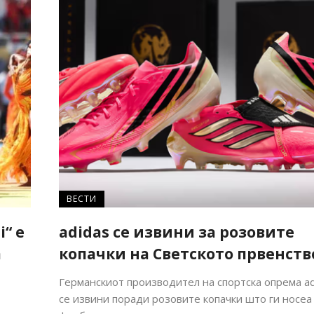
ВЕСТИ
i“ е
adidas се извини за розовите
а
копачки на Светското првенств
Германскиот производител на спортска опрема ad
се извини поради розовите копачки што ги носеа