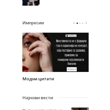
Импресии
Модни цитати
Модни ци
Најнови вести