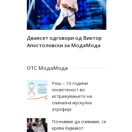
,
а
Дваесет одговори од Виктор
Дваесет 
андар
Апостоловски за МодаМода
Антовска
ОТС МодаМода
Рош – 10 години
посветеност во
истражувањето на
спинална мускулна
атрофија
Почнавме да снимаме, се
крева Кајмакот