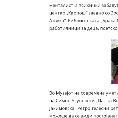
менталист и психички забавув
центар „Карпош“ заедно со З
Азбука“. Библиотеката „Браќ
работилници за деца, поетско
Во Музејот на современа уме
на Симон Узуновски „Пат за В
Јакимовска „Ретро:телесни рет
можеше да се види постојана