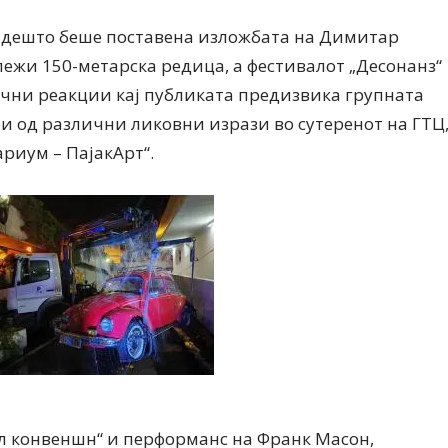
адешто беше поставена изложбата на Димитар
лежи 150-метарска редица, а фестивалот „Десонанз“
ични реакции кај публиката предизвика групната
и од различни ликовни изрази во сутеренот на ГТЦ
Дваесет одговори од Милена
Дваесет одговори з
риум – ПајакАрт“.
Антовска за МодаМода
МодаМода со Алекс
Ристовски Принц
ил конвеншн“ и перформанс на Франк Масон,