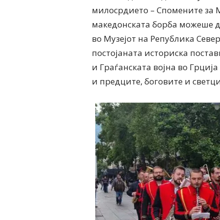
милосрдието – Спомените за М
македонската борба можеше да
во Музејот на Република Севе
постојаната историска постав
и Граѓанската војна во Грција
и предците, боговите и светци