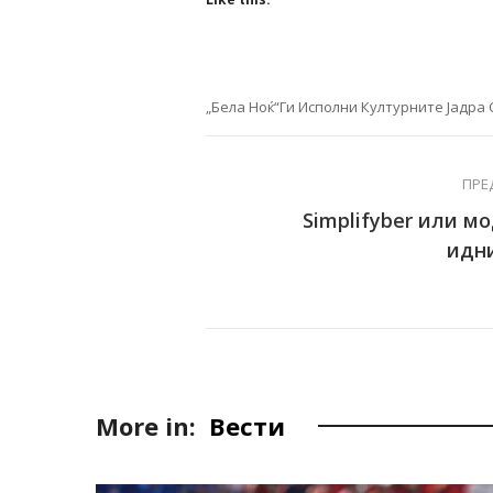
„Бела Ноќ“ги Исполни Културните Јадра
ПРЕ
Simplifyber или м
идн
More in:
Вести