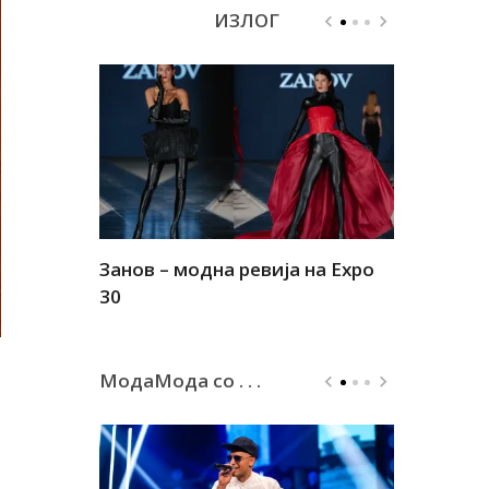
ИЗЛОГ
Занов – модна ревија на Expo
Алшар – м
30
30
МодаМода со . . .