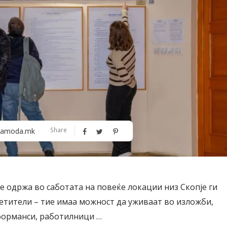
Алшар – модна ревија на Expo
Филигрански обетки
Share
amoda.mk
30
се одржа во саботата на повеќе локации низ Скопје ги
сетители – тие имаа можност да уживаат во изложби,
форманси, работилници …