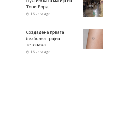
Пустинската магија на
Тони Ворд
16 часа ago
Создадена првата
безболна трајна
тетоважа
16 часа ago