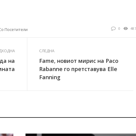
0
48
 Со Посетители
ДХОДНА
СЛЕДНА
ода на
Fame, новиот мирис на Paco
ината
Rabanne го претставува Elle
Fanning