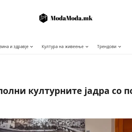
вина и здравје
Култура на живеење
Трендови
сполни културните јадра со 