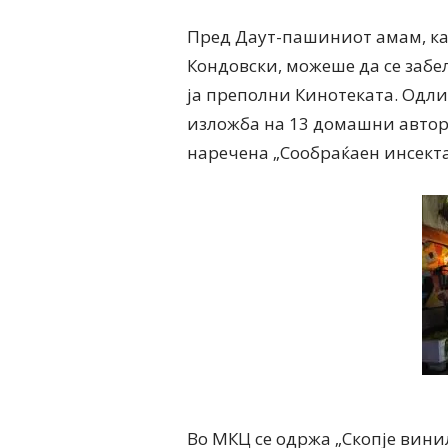
Пред Даут-пашиниот амам, к
Кондовски, можеше да се забе
ја преполни Кинотеката. Одл
изложба на 13 домашни автор
наречена „Сообраќаен инсекта
Во МКЦ се одржа „Скопје вин