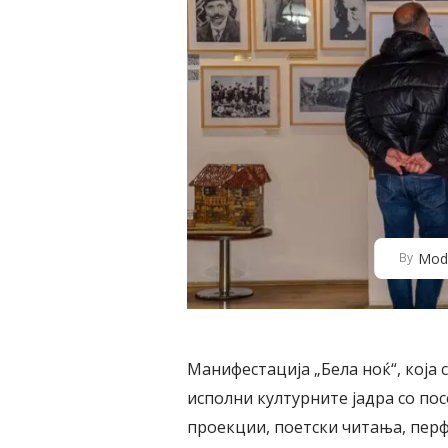
Mod
By
Манифестација „Бела ноќ“, која 
исполни културните јадра со по
проекции, поетски читања, пер