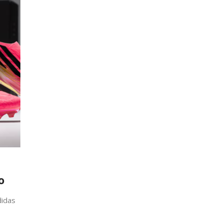
о
idas