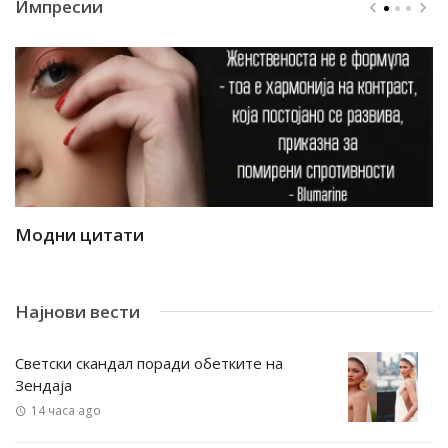
Импресии
Модни цитати
М
Најнови вести
Светски скандал поради обетките на
Зендаја
14 часа ago