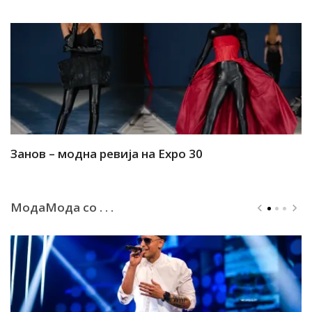
Занов – модна ревија на Expo 30
А
МодаМода со . . .