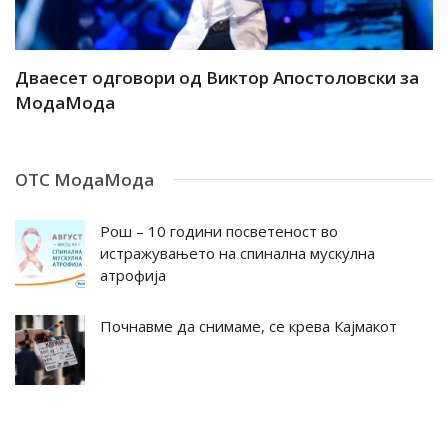
ар
Дваесет одговори од Виктор Апостоловски за
Д
МодаМода
М
ОТС МодаМода
Рош – 10 години посветеност во
истражувањето на спинална мускулна
атрофија
Почнавме да снимаме, се крева Кајмакот