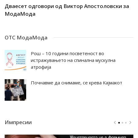
ар
Дваесет одговори од Виктор Апостоловски за
Д
МодаМода
М
ОТС МодаМода
Рош – 10 години посветеност во
истражувањето на спинална мускулна
атрофија
Почнавме да снимаме, се крева Кајмакот
Импресии