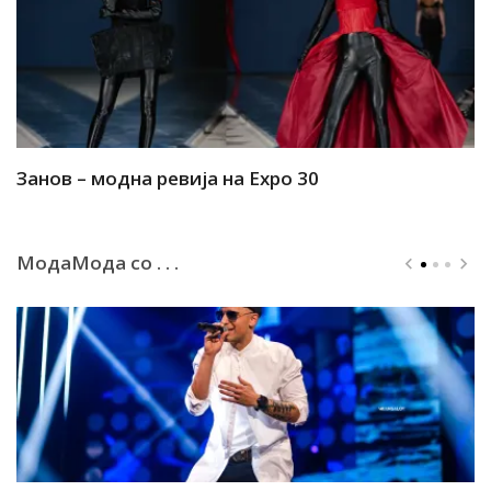
Занов – модна ревија на Expo 30
А
МодаМода со . . .