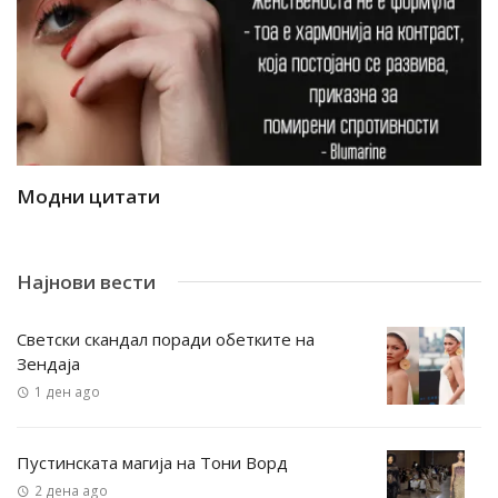
Модни цитати
М
Најнови вести
Светски скандал поради обетките на
Зендаја
1 ден ago
Пустинската магија на Тони Ворд
2 дена ago