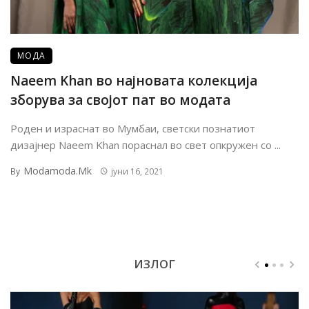
МОДА
Naeem Khan во најновата колекција
зборува за својот пат во модата
Роден и израснат во Мумбаи, светски познатиот
дизајнер Naeem Khan пораснал во свет опкружен со ...
Modamoda.mk
By
јуни 16, 2021
ИЗЛОГ