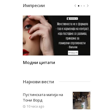
Импресии
Модни цитати
Модни ци
Најнови вести
Пустинската магија на
Тони Ворд
10 часа ago