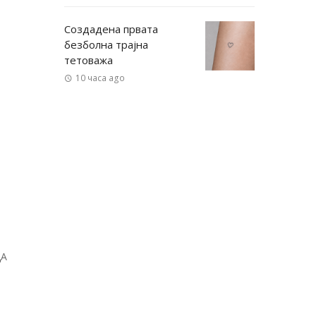
Создадена првата
безболна трајна
тетоважа
10 часа ago
ДА