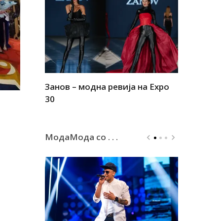
Занов – модна ревија на Expo
Алшар – м
30
30
МодаМода со . . .