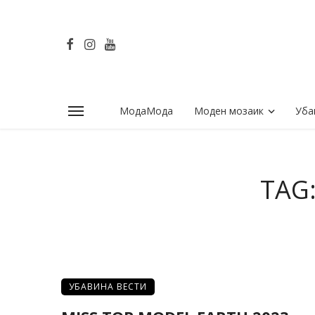
МодаМода
Моден мозаик
Уба
TAG
УБАВИНА ВЕСТИ