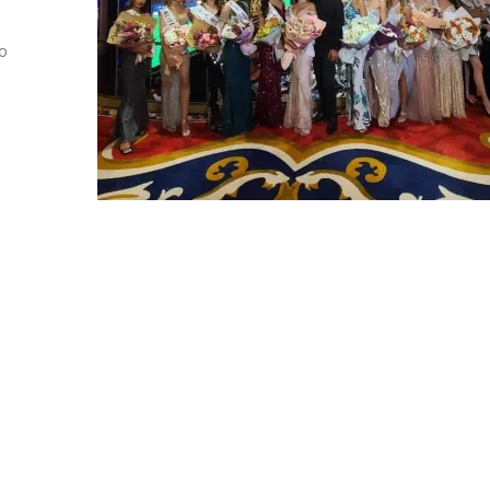
о
Алшар – модна ревија на Expo
Филигрански обетки
30