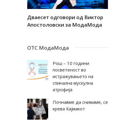
а
Дваесет одговори од Виктор
Дваесет 
андар
Апостоловски за МодаМода
Антовска
ОТС МодаМода
Рош – 10 години
посветеност во
истражувањето на
спинална мускулна
атрофија
Почнавме да снимаме, се
крева Кајмакот