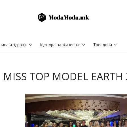
вина и здравје
Култура на живеење
Трендови
: MISS TOP MODEL EARTH 