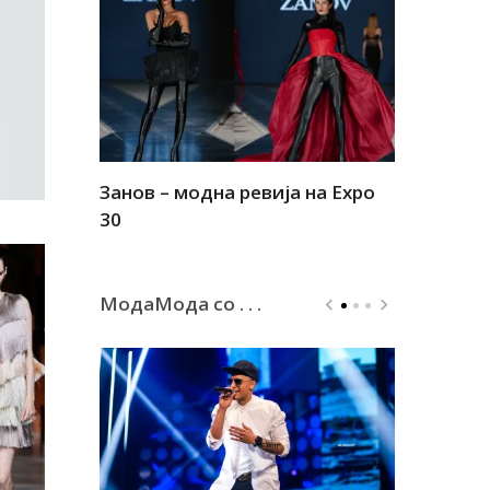
Занов – модна ревија на Expo
Алшар – м
30
30
МодаМода со . . .