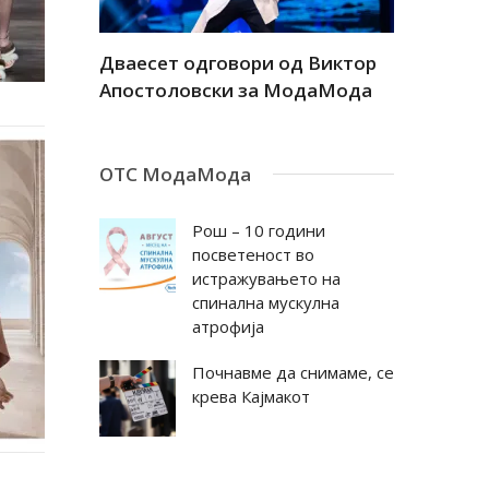
а
Дваесет одговори од Виктор
Дваесет 
андар
Апостоловски за МодаМода
Антовска
ОТС МодаМода
Рош – 10 години
посветеност во
истражувањето на
спинална мускулна
атрофија
Почнавме да снимаме, се
крева Кајмакот