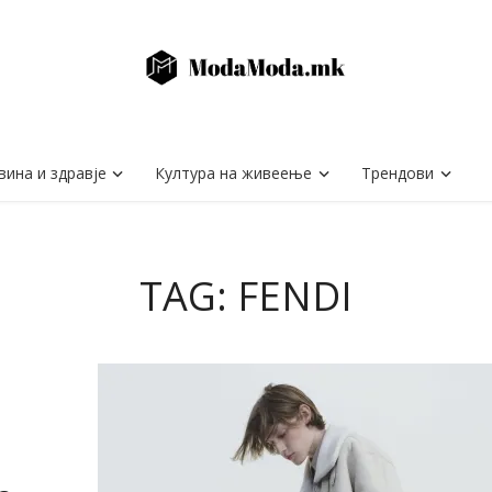
вина и здравје
Култура на живеење
Трендови
TAG: FENDI