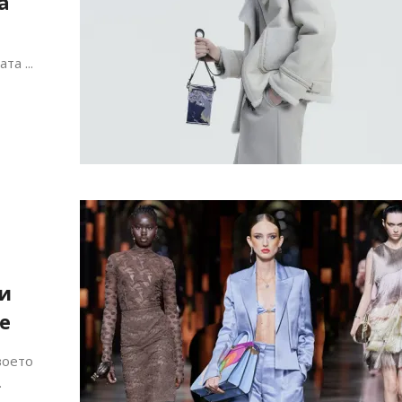
а
та ...
Алшар – модна ревија на Expo
Филигрански обетки
30
ви
е
воето
.