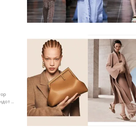
Дваесет одговори од Милена
Дваесет одговори з
Антовска за МодаМода
МодаМода со Алекс
Ристовски Принц
тор
дот ...