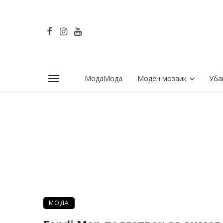
МодаМода
Моден мозаик
Уба
МОДА