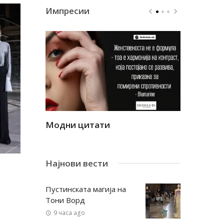
Импресии
Модни цитати
Модни ци
Најнови вести
Пустинската магија на
Тони Ворд
9 часа ago