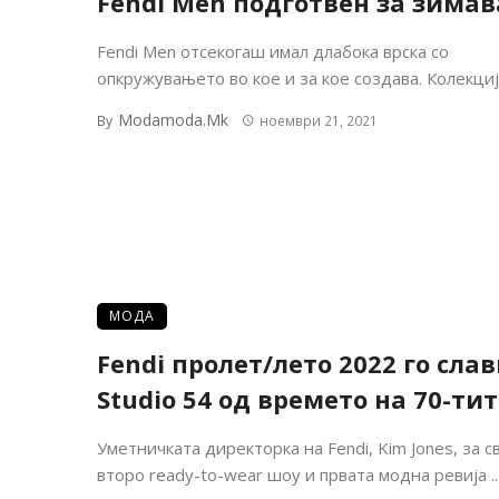
Fendi Men подготвен за зимав
Fendi Men отсекогаш имал длабока врска со
опкружувањето во кое и за кое создава. Колекција
Modamoda.mk
By
ноември 21, 2021
МОДА
Fendi пролет/лето 2022 го сла
Studio 54 од времето на 70-тит
Уметничката директорка на Fendi, Kim Jones, за с
второ ready-to-wear шоу и првата модна ревија ..