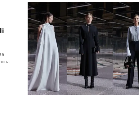
i
за
апна
Модни цитати
Модни цитати