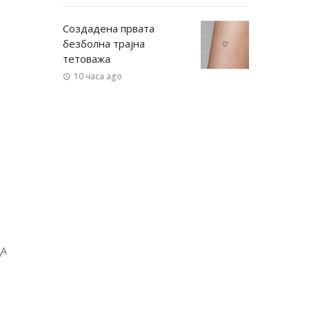
Создадена првата
безболна трајна
тетоважа
10 часа ago
ДА