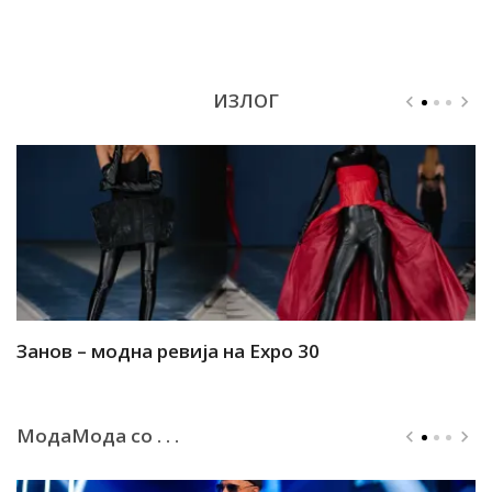
ИЗЛОГ
Занов – модна ревија на Expo 30
А
МодаМода со . . .