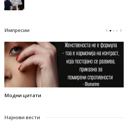
Импресии
Модни цитати
М
Најнови вести