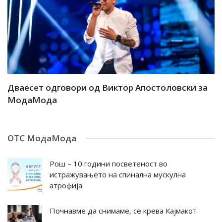
ар
Дваесет одговори од Виктор Апостоловски за
Д
МодаМода
М
ОТС МодаМода
Рош – 10 години посветеност во
истражувањето на спинална мускулна
атрофија
Почнавме да снимаме, се крева Кајмакот