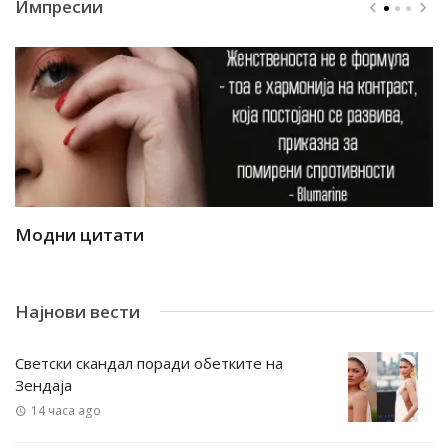
Импресии
Модни цитати
М
Најнови вести
Светски скандал поради обетките на
Зендаја
14 часа ago