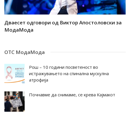
ар
Дваесет одговори од Виктор Апостоловски за
Д
МодаМода
М
ОТС МодаМода
Рош – 10 години посветеност во
истражувањето на спинална мускулна
атрофија
Почнавме да снимаме, се крева Кајмакот