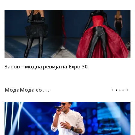
Занов – модна ревија на Expo 30
А
МодаМода со . . .