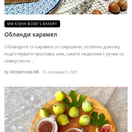
ММ КУЈНА BOBE'S BAKERY
Обланди карамел
Обландите со карамел се совршени, особено доколку
подготвувате прослава, или, сакате неделниот ручек со
семејството ...
Modamoda.mk
By
октомври 2, 2021