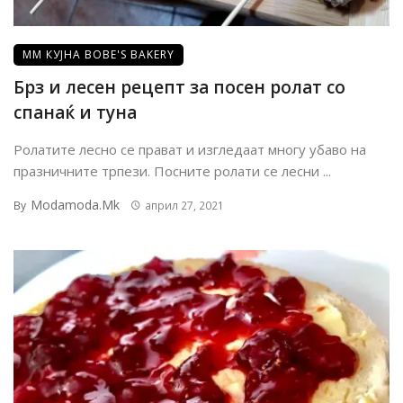
ММ КУЈНА BOBE'S BAKERY
Брз и лесен рецепт за посен ролат со
спанаќ и туна
Ролатите лесно се прават и изгледаат многу убаво на
празничните трпези. Посните ролати се лесни ...
Modamoda.mk
By
април 27, 2021