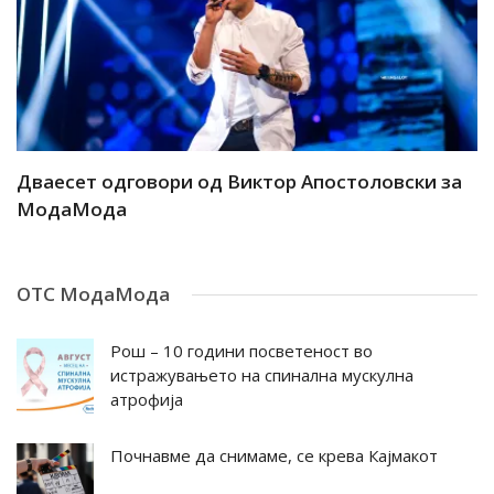
ар
Дваесет одговори од Виктор Апостоловски за
Д
МодаМода
М
ОТС МодаМода
Рош – 10 години посветеност во
истражувањето на спинална мускулна
атрофија
Почнавме да снимаме, се крева Кајмакот