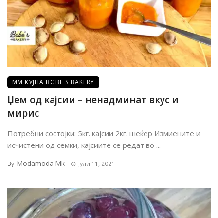
ММ КУЈНА BOBE'S BAKERY
Џем од кајсии – ненадминат вкус и
мирис
Потребни состојки: 5кг. кајсии 2кг. шеќер Измиените и
исчистени од семки, кајсиите се редат во ...
Modamoda.mk
By
јули 11, 2021