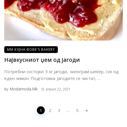
ММ КУЈНА BOBE'S BAKERY
Највкусниот џем од јагоди
Потребни состојки: 3 кг јагоди, килограм шеќер, сок од
еден лимон. Подготовка: Јагодите се чистат, ...
Modamoda.mk
By
април 22, 2021
Posts
1
2
3
...
5
navigation