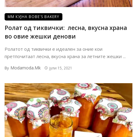
ММ КУЈНА BOBE'S BAKERY
Ролат од тиквички: лесна, вкусна храна
во овие жешки денови
Ролатот од тиквички е идеален за оние кои
претпочитаат лесна, вкусна храна за летните жешки ...
Modamoda.mk
By
јули 15, 2021