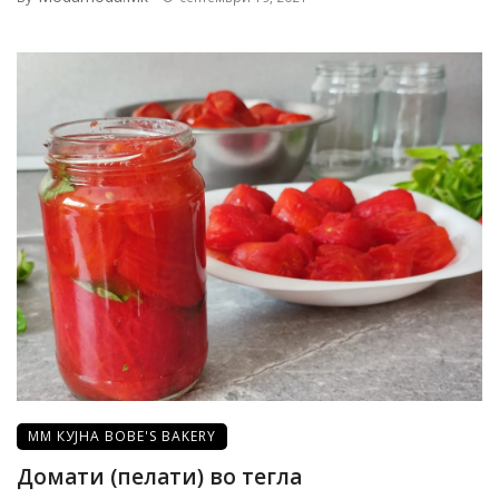
ММ КУЈНА BOBE'S BAKERY
Домати (пелати) во тегла