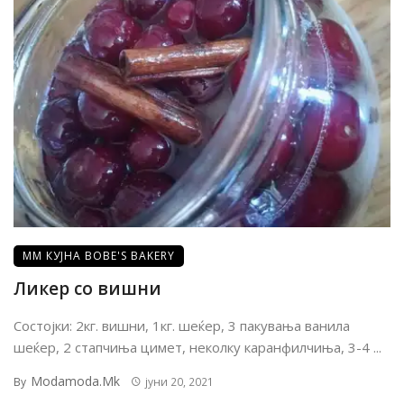
ММ КУЈНА BOBE'S BAKERY
Ликер со вишни
Состојки: 2кг. вишни, 1кг. шеќер, 3 пакувања ванила
шеќер, 2 стапчиња цимет, неколку каранфилчиња, 3-4 ...
Modamoda.mk
By
јуни 20, 2021