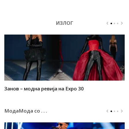
ИЗЛОГ
Занов – модна ревија на Expo 30
А
МодаМода со . . .