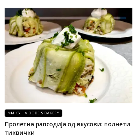
ММ КУЈНА BOBE'S BAKERY
Пролетна рапсодија од вкусови: полнети
тиквички