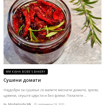
ММ КУЈНА BOBE'S BAKERY
Сушени домати
Најдобри за сушење се малите меснати домати, зрели,
црвени, сеуште цврсти и без флеки. Пелатите ...
Modamoda.mk
By
септември 19, 2021