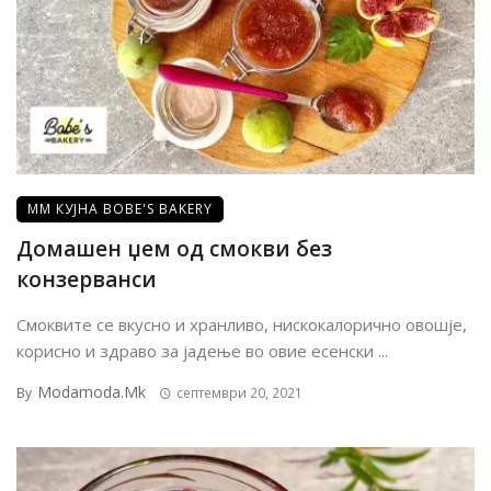
ММ КУЈНА BOBE'S BAKERY
Домашен џем од смокви без
конзерванси
Смоквите се вкусно и хранливо, нискокалорично овошје,
корисно и здраво за јадење во овие есенски ...
Modamoda.mk
By
септември 20, 2021