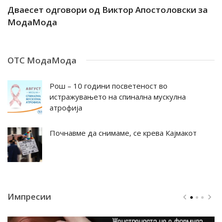
ар
Дваесет одговори од Виктор Апостоловски за
Д
МодаМода
М
ОТС МодаМода
Рош – 10 години посветеност во
истражувањето на спинална мускулна
атрофија
Почнавме да снимаме, се крева Кајмакот
Импресии