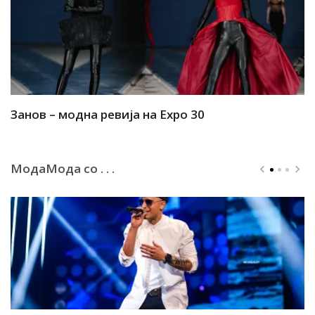
Занов – модна ревија на Expo 30
А
МодаМода со . . .