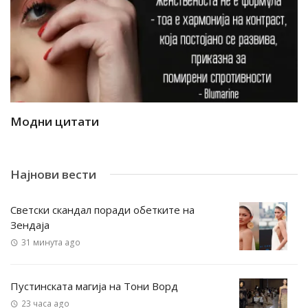
Модни цитати
М
Најнови вести
Светски скандал поради обетките на
Зендаја
31 минута ago
Пустинската магија на Тони Ворд
23 часа ago