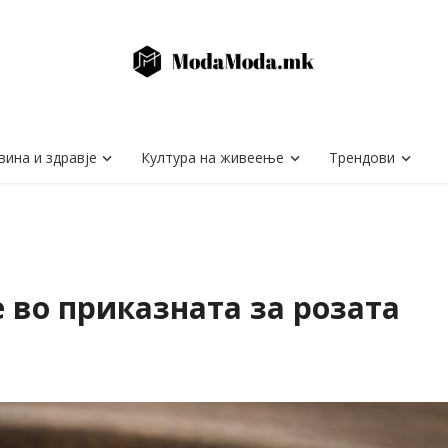
вина и здравје
Култура на живеење
Трендови
e во приказната за розата