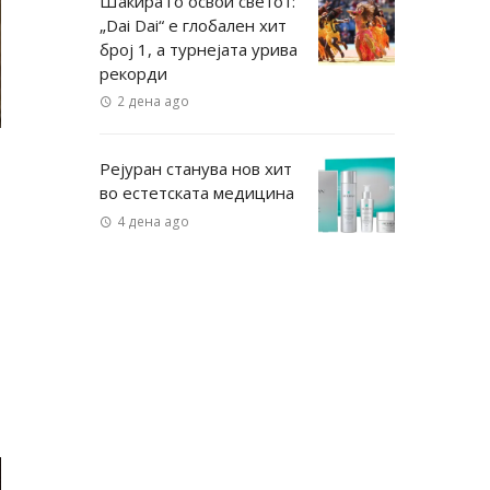
Шакира го освои светот:
„Dai Dai“ е глобален хит
број 1, а турнејата урива
рекорди
2 дена ago
Рејуран станува нов хит
во естетската медицина
4 дена ago