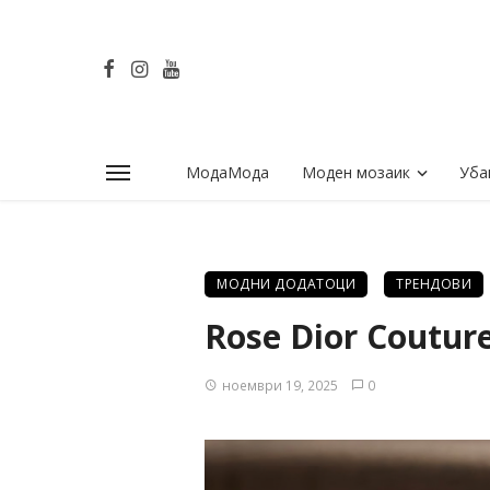
МодаМода
Моден мозаик
Уба
МОДНИ ДОДАТОЦИ
ТРЕНДОВИ
Rose Dior Coutur
ноември 19, 2025
0