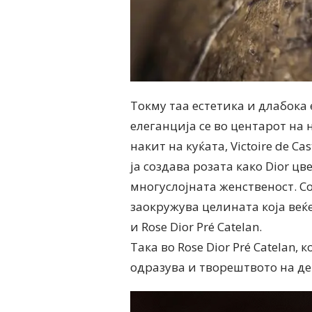
Токму таа естетика и длабока
елеганција се во центарот на
накит на куќата, Victoire de C
ја создава розата како Dior цв
многуслојната женственост. Со 
заокружува целината која веќе 
и Rose Dior Pré Catelan.
Така во Rose Dior Pré Catelan, 
одразува и творештвото на де