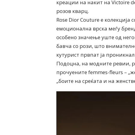
креации на накит на Victoire 
розов кварц.
Rose Dior Couture е колекција
емоционална врска меѓу брендо
особено значење уште од него
бавча со рози, што внимателн
кутурист првпат ја проникнал
Подоцна, на модните ревии, 
прочуените femmes-fleurs – „ж
„боите на среќата и на женств