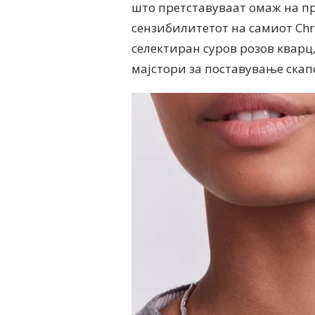
што претставуваат омаж на п
сензибилитетот на самиот Chri
селектиран суров розов кварц,
мајстори за поставување ска