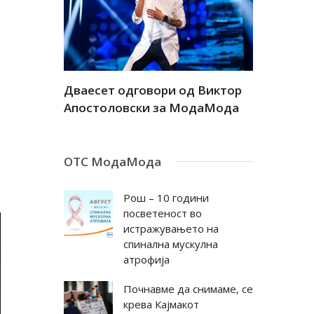
а
Дваесет одговори од Виктор
Дваесет 
андар
Апостоловски за МодаМода
Антовска
ОТС МодаМода
Рош – 10 години
посветеност во
истражувањето на
спинална мускулна
атрофија
Почнавме да снимаме, се
крева Кајмакот