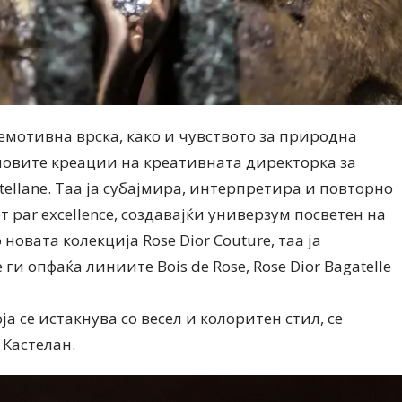
 емотивна врска, како и чувството за природна
 новите креации на креативната директорка за
astellane. Таа ја субајмира, интерпретира и повторно
ет par excellence, создавајќи универзум посветен на
новата колекција Rose Dior Couture, таа ја
ги опфаќа линиите Bois de Rose, Rose Dior Bagatelle
која се истакнува со весел и колоритен стил, се
 Кастелан.