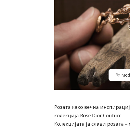
Mod
By
Розата како вечна инспирација
колекција Rose Dior Couture
Колекцијата ја слави розата –