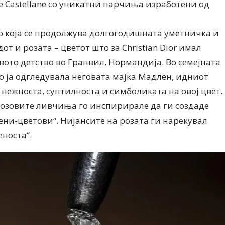
de Castellane со уникатни парчиња изработени од
 со која се продолжува долгогодишната уметничка и
т и розата – цветот што за Christian Dior имал
вото детство во Гранвил, Нормандија. Во семејната
Дваесет одговори од Милена
Дваесет одговори з
о ја одгледувала неговата мајка Мадлен, идниот
Антовска за МодаМода
МодаМода со Алекс
Ристовски Принц
 нежноста, суптилноста и симболиката на овој цвет.
розовите ливчиња го инспирирале да ги создаде
ени-цветови“. Нијансите на розата ги нарекувал
еноста“.