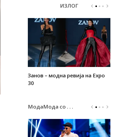
ИЗЛОГ
Занов – модна ревија на Expo
Алшар – м
30
30
МодаМода со . . .