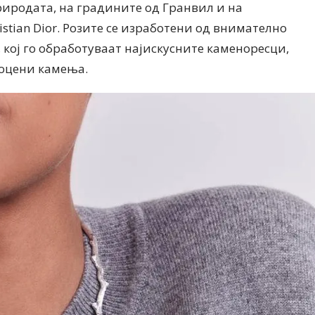
риродата, на градините од Гранвил и на
stian Dior. Розите се изработени од внимателно
 кој го обработуваат најискусните каменоресци,
поцени камења.