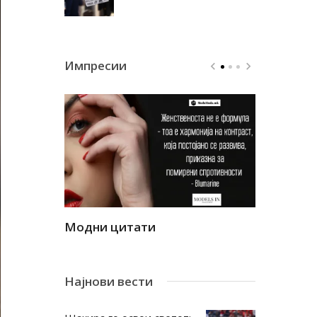
Импресии
Модни цитати
Модни ци
Најнови вести