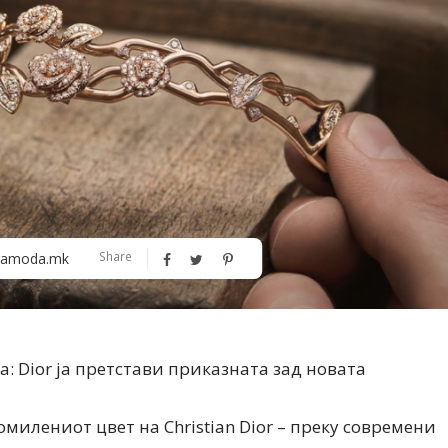
Алшар – модна ревија на Expo
Филигрански обетки
Share
amoda.mk
30
: Dior ја претстави приказната зад новата
 омилениот цвет на Christian Dior – преку современи