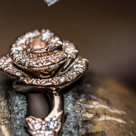
Модни цитати
Модни цитати